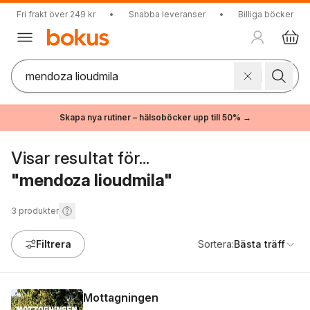
Fri frakt över 249 kr
•
Snabba leveranser
•
Billiga böcker
Skapa nya rutiner – hälsoböcker upp till 50% →
Visar resultat för...
"mendoza lioudmila"
3
produkter
Filtrera
Sortera:
Bästa träff
Mottagningen