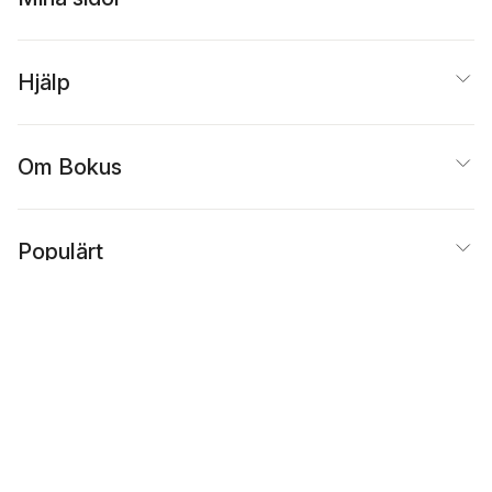
Hjälp
Om Bokus
Populärt
Inspiration
Bokus
@
Cookies
Anpassa cookies
Integritetspolicy
Köpvillkor