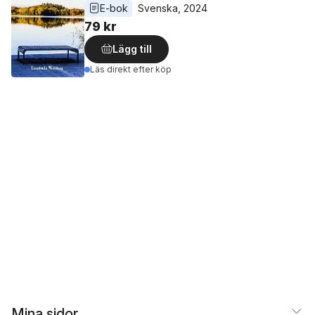
E-bok
Svenska
, 
2024
79 kr
Lägg till
Läs direkt efter köp
Mina sidor