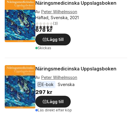
Näringsmedicinska Uppslagsboken
Av
Peter Wilhelmsson
Häftad, Svenska, 2021
(
3
)
5,0
utav 5 stjärnor. Totalt antal röster:
678 kr
Lägg till
Skickas
Näringsmedicinska Uppslagsboken
Av
Peter Wilhelmsson
E-bok
Svenska
297 kr
Lägg till
Läs direkt efter köp