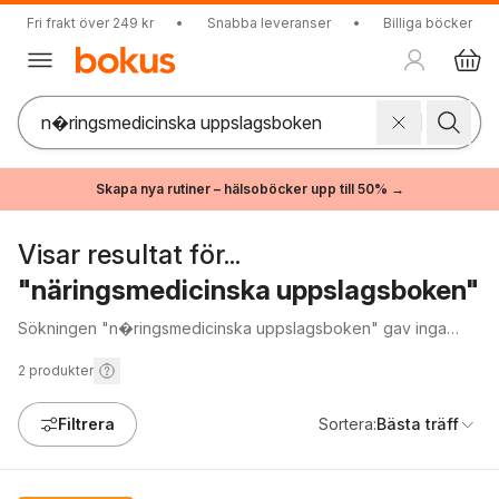
Fri frakt över 249 kr
•
Snabba leveranser
•
Billiga böcker
Skapa nya rutiner – hälsoböcker upp till 50% →
Visar resultat för...
"näringsmedicinska uppslagsboken"
Sökningen "n�ringsmedicinska uppslagsboken" gav inga
träffar.
2
produkter
Filtrera
Sortera:
Bästa träff