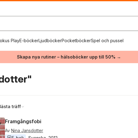
okus Play
E-böcker
Ljudböcker
Pocketböcker
Spel och pussel
Skapa nya rutiner – hälsoböcker upp till 50% →
dotter"
Bästa träff
Framgångsfobi
Av
Nina Jansdotter
E-bok
Svenska
, 
2012