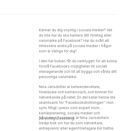
Känner du dig osynlig i sociala medier? Vet
du inte hur du ska hantera ditt företag eller
varumärke på Facebook? Har du svårt att
intressera andra på sociala medier i frågor
som är viktiga för dig?
I den här boken får du verktygen för att kunna
förstå Facebooks möjligheter till socialt
interagerande och till att bygga och vårda ditt
personliga varumärke.
Nina Jansdotter är beteendevetare,
föreläsare och karriärcoach, och brinner för
nätverkande på nätet. En del kallar henne lite
skämtsamt för ”Facebookdrottningen”. Hon
syns flitigt i press som expert inom
karriärplanering, sociala medier och
Nå ut med Facebook är Nina Jansdotters
personlig utveckling.
tredje bok om hur du som nätverkare,
entreprenör eller egenföretagare blir bättre