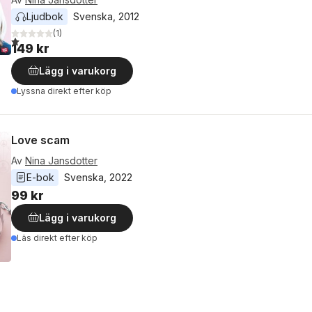
Ljudbok
Svenska
, 
2012
(
1
)
1,0
utav 5 stjärnor. Totalt antal röster:
149 kr
Lägg i varukorg
Lyssna direkt efter köp
Love scam
Av
Nina Jansdotter
E-bok
Svenska
, 
2022
99 kr
Lägg i varukorg
Läs direkt efter köp