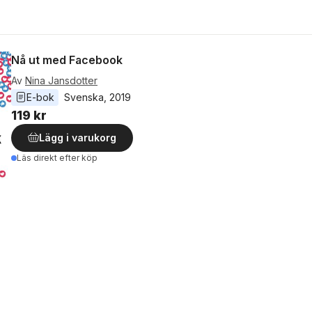
Nå ut med Facebook
Av
Nina Jansdotter
E-bok
Svenska
, 
2019
119 kr
Lägg i varukorg
Läs direkt efter köp