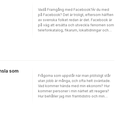
LUGN-träning.Minska din oro, öka ditt lugn –
Vadå Framgång med Facebook?Är du med
och må bättre!
på Facebook? Det är troligt, eftersom hälften
av svenska folket redan är det. Facebook är
på väg att ersätta och utveckla fenomen som
telefonkatalog, fikarum, lokaltidningar och
intresseföreningar.Men hur använder du din
Facebook egentligen? Hur BÖR den
användas, och hur ökar du din framgång på
Facebook? Kan man lägga till sitt ex som
vän? Sin chef? Går Facebook att använda för
personlig marknadsföring och hur gör man
det bäst?Framgång med Facebook är din vän
änsla som
på nätet. En ledstång som håller oavsett om
Frågorna som uppstår när man plötsligt står
du tar dina första steg ut i det okända eller vill
utan jobb är många, och ofta helt oväntade.
gå vidare mot dina mål.Nina Jansdotter –
Vad kommer hända med min ekonomi? Hur
beteendevetare, Facebookproffs och
kommer personer i min närhet att reagera?
personlig coach – har studerat fenomenet,
Hur behåller jag min framtidstro och min
lärt sig koderna och ger här tydliga och enkla
självkänsla? Beate Möller har varit
råd och förklaringar kring hur du på bästa sätt
arbetssökande. Hon har deltagit i ett antal
når DINA mål med Facebook.
kurser i jobbsökande, men saknat det mer
djupgående perspektivet: Hur påverkas du
som människa av att vara arbetssökande?
Och hur behåller du din självkänsla under