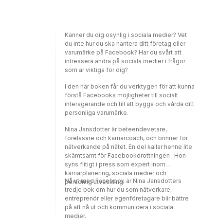
tiden? Många människor som hon har träffat i
samma situation har känt likadant. Resultatet
av denna viktiga frågeställning blev en bok,
som Beate skrivit tillsammans med Nina
Känner du dig osynlig i sociala medier? Vet
Jansdotter, coach och beteendevetare.
du inte hur du ska hantera ditt företag eller
Boken Arbetslös men inte värdelös hjälper
varumärke på Facebook? Har du svårt att
dig att hantera de tankar och känslor som du
intressera andra på sociala medier i frågor
kan drabbas av medan du söker arbete. Egna
som är viktiga för dig?
erfarenheter kombineras med fakta och
intervjuer med människor som varit
I den här boken får du verktygen för att kunna
arbetssökande under längre tid. Genom
förstå Facebooks möjligheter till socialt
denna lärorika läsning, fylld av praktiska
interagerande och till att bygga och vårda ditt
övningar, stärks din självkänsla och gör dig
personliga varumärke.
redo för framgång i arbetslivet.
Nina Jansdotter är beteendevetare,
föreläsare och karriärcoach, och brinner för
nätverkande på nätet. En del kallar henne lite
skämtsamt för Facebookdrottningen . Hon
syns flitigt i press som expert inom
karriärplanering, sociala medier och
Nå ut med Facebook är Nina Jansdotters
personlig utveckling.
tredje bok om hur du som nätverkare,
entreprenör eller egenföretagare blir bättre
på att nå ut och kommunicera i sociala
medier.