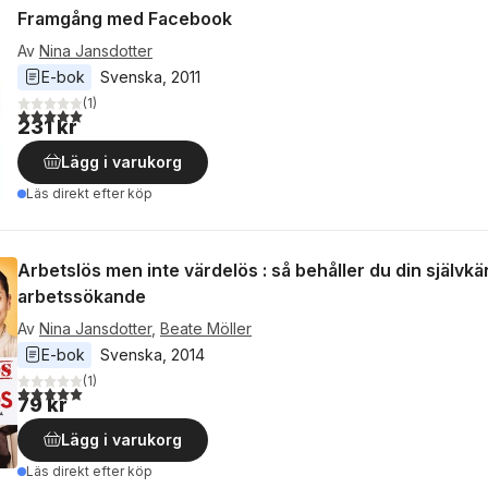
Framgång med Facebook
Av
Nina Jansdotter
E-bok
Svenska
, 
2011
(
1
)
5,0
utav 5 stjärnor. Totalt antal röster:
231 kr
Lägg i varukorg
Läs direkt efter köp
Arbetslös men inte värdelös : så behåller du din självk
arbetssökande
Av
Nina Jansdotter
,
Beate Möller
E-bok
Svenska
, 
2014
(
1
)
5,0
utav 5 stjärnor. Totalt antal röster:
79 kr
Lägg i varukorg
Läs direkt efter köp