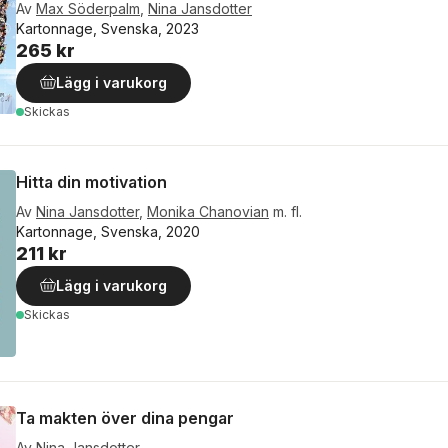
Av
Max Söderpalm
,
Nina Jansdotter
Kartonnage, Svenska, 2023
265 kr
Lägg i varukorg
Skickas
Hitta din motivation
Av
Nina Jansdotter
,
Monika Chanovian
m. fl.
Kartonnage, Svenska, 2020
211 kr
Lägg i varukorg
Skickas
Ta makten över dina pengar
Av
Nina Jansdotter