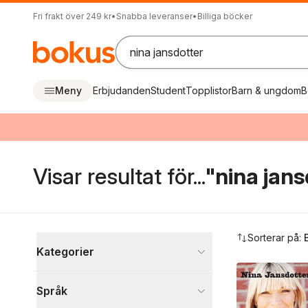
Fri frakt över 249 kr
•
Snabba leveranser
•
Billiga böcker
Meny
Erbjudanden
Student
Topplistor
Barn & ungdom
B
Visar resultat för...
"nina jans
Hoppa över filtreringsmeny
Sorterar på:
Kategorier
Böcker
Språk
Psykologi och pedagogik
4