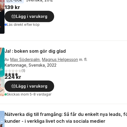
139 kr
Lägg i varukorg
Läs direkt efter köp
Ja! : boken som gör dig glad
Av
Max Söderpalm
,
Magnus Helgesson
m. fl.
Kartonnage, Svenska, 2022
(
1
)
4,0
utav 5 stjärnor. Totalt antal röster:
224 kr
Lägg i varukorg
Skickas
inom 5-8 vardagar
Nätverka dig till framgång: Så får du enkelt nya leads, f
kunder - i verkliga livet och via sociala medier