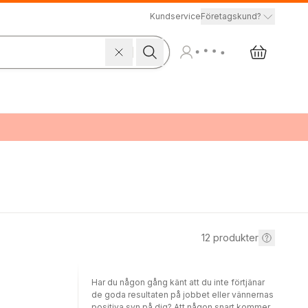
Kundservice
Företagskund?
12
produkter
Har du någon gång känt att du inte förtjänar
de goda resultaten på jobbet eller vännernas
positiva syn på dig? Att någon snart kommer