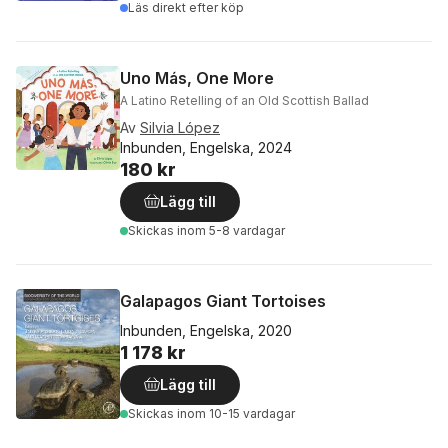
Läs direkt efter köp
Uno Más, One More
A Latino Retelling of an Old Scottish Ballad
Av
Silvia López
Inbunden, Engelska, 2024
180 kr
Lägg till
Skickas
inom 5-8 vardagar
Galapagos Giant Tortoises
Inbunden, Engelska, 2020
1 178 kr
Lägg till
Skickas
inom 10-15 vardagar