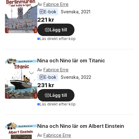
Av
Fabrice Erre
E-bok
Svenska
, 
2021
221 kr
Lägg till
Läs direkt efter köp
Nina och Nino lär om Titanic
Av
Fabrice Erre
E-bok
Svenska
, 
2022
231 kr
Lägg till
Läs direkt efter köp
Nina och Nino lär om Albert Einstein
Av
Fabricce Erre