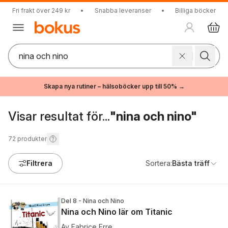
Fri frakt över 249 kr
•
Snabba leveranser
•
Billiga böcker
Skapa nya rutiner – hälsoböcker upp till 50% →
Visar resultat för...
"nina och nino"
72
produkter
Filtrera
Sortera:
Bästa träff
Del 8 - Nina och Nino
Nina och Nino lär om Titanic
Av
Fabrice Erre