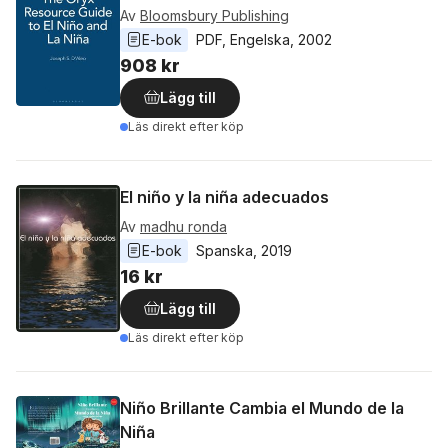
Av
Bloomsbury Publishing
E-bok
PDF
, 
Engelska
, 
2002
908 kr
Lägg till
Läs direkt efter köp
El niño y la niña adecuados
Av
madhu ronda
E-bok
Spanska
, 
2019
16 kr
Lägg till
Läs direkt efter köp
Niño Brillante Cambia el Mundo de la
Niña