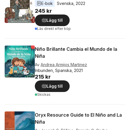
E-bok
Svenska
, 
2022
245 kr
Lägg till
Läs direkt efter köp
Niño Brillante Cambia el Mundo de la
Niña
Av
Andrea Armijos Martinez
Inbunden, Spanska, 2021
215 kr
Lägg till
Skickas
Oryx Resource Guide to El Niño and La
Niña