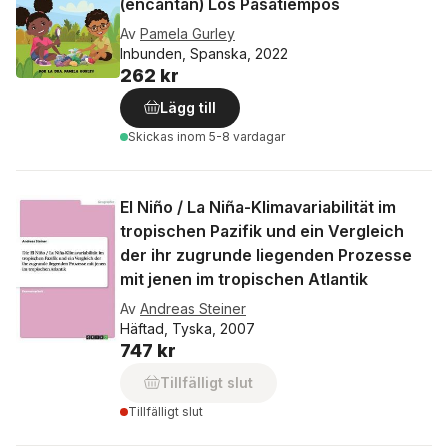
(encantan) Los Pasatiempos
Av
Pamela Gurley
Inbunden, Spanska, 2022
262 kr
Lägg till
Skickas
inom 5-8 vardagar
El Niño / La Niña-Klimavariabilität im
tropischen Pazifik und ein Vergleich
der ihr zugrunde liegenden Prozesse
mit jenen im tropischen Atlantik
Av
Andreas Steiner
Häftad, Tyska, 2007
747 kr
Tillfälligt slut
Tillfälligt slut