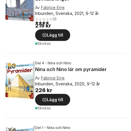
Av
Fabrice Erre
Inbunden, Svenska, 2021, 9-12 år
(
1
)
4,0
utav 5 stjärnor. Totalt antal röster:
219 kr
Lägg till
Skickas
Del 4 - Nina och Nino
Nina och Nino lär om pyramider
Av
Fabrice Erre
Inbunden, Svenska, 2020, 9-12 år
226 kr
Lägg till
Skickas
Del 1 - Nina och Nino