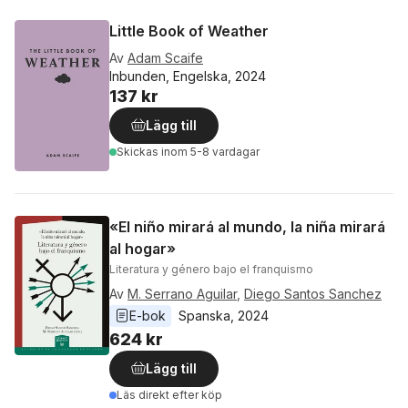
Little Book of Weather
Av
Adam Scaife
Inbunden, Engelska, 2024
137 kr
Lägg till
Skickas
inom 5-8 vardagar
«El niño mirará al mundo, la niña mirará
al hogar»
Literatura y género bajo el franquismo
Av
M. Serrano Aguilar
,
Diego Santos Sanchez
E-bok
Spanska
, 
2024
624 kr
Lägg till
Läs direkt efter köp