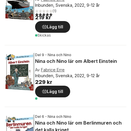
Inbunden, Svenska, 2022, 9-12 år
(
1
)
5,0
utav 5 stjärnor. Totalt antal röster:
219 kr
Lägg till
Skickas
Del 9 - Nina och Nino
Nina och Nino lär om Albert Einstein
Av
Fabrice Erre
Inbunden, Svenska, 2022, 9-12 år
229 kr
Lägg till
Del 6 - Nina och Nino
Nina och Nino lär om Berlinmuren och
det kalla kriget