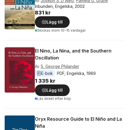
Av
Joseph S. D'Aleo
,
Pamela G. Grube
Inbunden, Engelska, 2002
831 kr
Lägg till
Skickas
inom 10-15 vardagar
El Nino, La Nina, and the Southern
Oscillation
Av
S. George Philander
E-bok
PDF
, 
Engelska
, 
1989
1 335 kr
Lägg till
Läs direkt efter köp
Oryx Resource Guide to El Niño and La
Niña