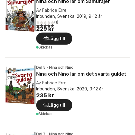
Nina och Nino lär om Samurajer
Av
Fabrice Erre
Inbunden, Svenska, 2019, 9-12 år
(
1
)
5,0
utav 5 stjärnor. Totalt antal röster:
229 kr
Lägg till
Skickas
Del 5 - Nina och Nino
Nina och Nino lär om det svarta guldet
Av
Fabrice Erre
Inbunden, Svenska, 2020, 9-12 år
235 kr
Lägg till
Skickas
Del 7 - Nina och Nino