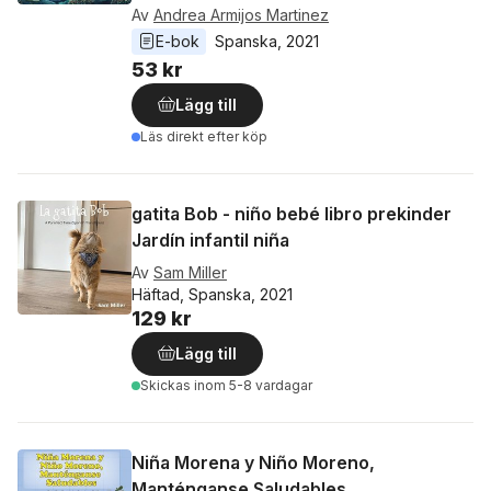
Av
Andrea Armijos Martinez
E-bok
Spanska
, 
2021
53 kr
Lägg till
Läs direkt efter köp
gatita Bob - niño bebé libro prekinder
Jardín infantil niña
Av
Sam Miller
Häftad, Spanska, 2021
129 kr
Lägg till
Skickas
inom 5-8 vardagar
Niña Morena y Niño Moreno,
Manténganse Saludables