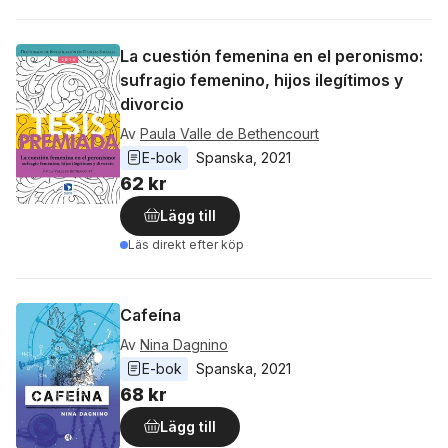
La cuestión femenina en el peronismo:
sufragio femenino, hijos ilegítimos y
divorcio
Av
Paula Valle de Bethencourt
E-bok
Spanska
, 
2021
62 kr
Lägg till
Läs direkt efter köp
Cafeína
Av
Nina Dagnino
E-bok
Spanska
, 
2021
68 kr
Lägg till