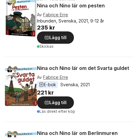
Nina och Nino lär om pesten
Av
Fabrice Erre
Inbunden, Svenska, 2021, 9-12 år
235 kr
Lägg till
Skickas
Nina och Nino lär om det Svarta guldet
Av
Fabrice Erre
E-bok
Svenska
, 
2021
221 kr
Lägg till
Läs direkt efter köp
Nina och Nino lär om Berlinmuren