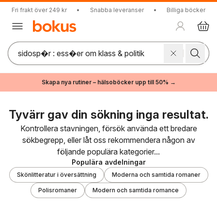
Fri frakt över 249 kr
•
Snabba leveranser
•
Billiga böcker
Skapa nya rutiner – hälsoböcker upp till 50% →
Tyvärr gav din sökning inga resultat.
Kontrollera stavningen, försök använda ett bredare
sökbegrepp, eller låt oss rekommendera någon av
följande populära kategorier...
Populära avdelningar
Skönlitteratur i översättning
Moderna och samtida romaner
Polisromaner
Modern och samtida romance