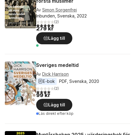
första muslimer
Av
Simon Sorgenfrei
Inbunden, Svenska, 2022
(
2
)
5,0
utav 5 stjärnor. Totalt antal röster:
279 kr
Lägg till
Sveriges medeltid
Av
Dick Harrison
E-bok
PDF
, 
Svenska
, 
2020
(
2
)
4,0
utav 5 stjärnor. Totalt antal röster:
99 kr
Lägg till
Läs direkt efter köp
Myntårsboken 2025 : värderingsbok för