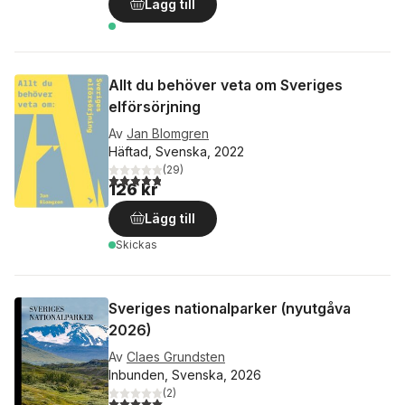
Lägg till
Allt du behöver veta om Sveriges
elförsörjning
Av
Jan Blomgren
Häftad, Svenska, 2022
(
29
)
4,8
utav 5 stjärnor. Totalt antal röster:
126 kr
Lägg till
Skickas
Sveriges nationalparker (nyutgåva
2026)
Av
Claes Grundsten
Inbunden, Svenska, 2026
(
2
)
5,0
utav 5 stjärnor. Totalt antal röster: