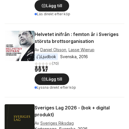
Lägg till
Läs direkt efter köp
Helvetet inifrån : femton år i Sveriges
största brottsorganisation
Av
Daniel Olsson
,
Lasse Wierup
Ljudbok
Svenska
, 
2016
(
70
)
3,9
utav 5 stjärnor. Totalt antal röster:
99 kr
Lägg till
Lyssna direkt efter köp
Sveriges Lag 2026 - (bok + digital
produkt)
Av
Sveriges Riksdag
Kartonnage, Svenska, 2026