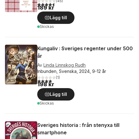
(
45
)
4,6
utav 5 stjärnor. Totalt antal röster:
189 kr
Lägg till
Skickas
Kungaliv : Sveriges regenter under 500
år
Av
Linda Linnskog Rudh
Inbunden, Svenska, 2024, 9-12 år
(
1
)
4,0
utav 5 stjärnor. Totalt antal röster:
198 kr
Lägg till
Skickas
Sveriges historia : från stenyxa till
smartphone