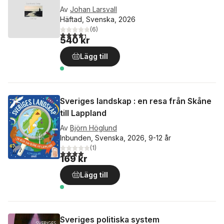
Av
Johan Larsvall
Häftad, Svenska, 2026
(
6
)
4,3
utav 5 stjärnor. Totalt antal röster:
540 kr
Lägg till
Sveriges landskap : en resa från Skåne
till Lappland
Av
Björn Höglund
Inbunden, Svenska, 2026, 9-12 år
(
1
)
4,0
utav 5 stjärnor. Totalt antal röster:
169 kr
Lägg till
Sveriges politiska system