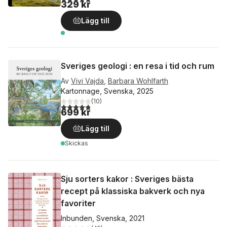
329 kr
Lägg till
Sveriges geologi : en resa i tid och rum
Av
Vivi Vajda
,
Barbara Wohlfarth
Kartonnage, Svenska, 2025
(
10
)
4,8
utav 5 stjärnor. Totalt antal röster:
699 kr
Lägg till
Skickas
Sju sorters kakor : Sveriges bästa
recept på klassiska bakverk och nya
favoriter
Inbunden, Svenska, 2021