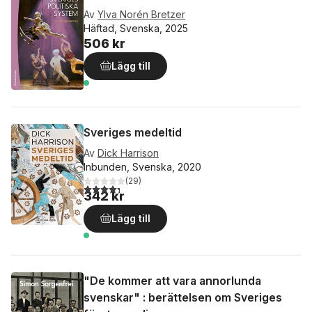
Av
Ylva Norén Bretzer
Häftad, Svenska, 2025
506 kr
Lägg till
Sveriges medeltid
Av
Dick Harrison
Inbunden, Svenska, 2020
(
29
)
4,3
utav 5 stjärnor. Totalt antal röster:
342 kr
Lägg till
"De kommer att vara annorlunda
svenskar" : berättelsen om Sveriges