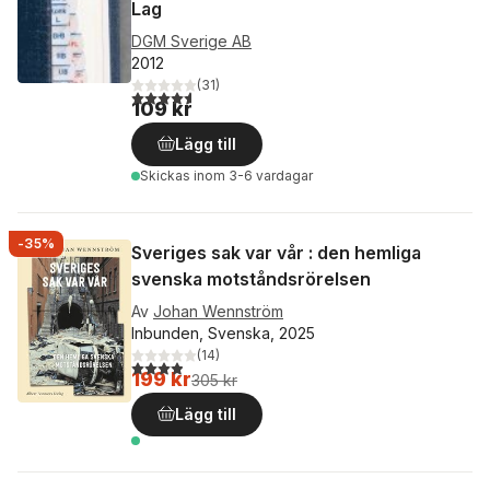
Lag
DGM Sverige AB
2012
(
31
)
4,6
utav 5 stjärnor. Totalt antal röster:
109 kr
Lägg till
Skickas
inom 3-6 vardagar
-35%
Sveriges sak var vår : den hemliga
svenska motståndsrörelsen
Av
Johan Wennström
Inbunden, Svenska, 2025
(
14
)
3,9
utav 5 stjärnor. Totalt antal röster:
199 kr
305 kr
Lägg till