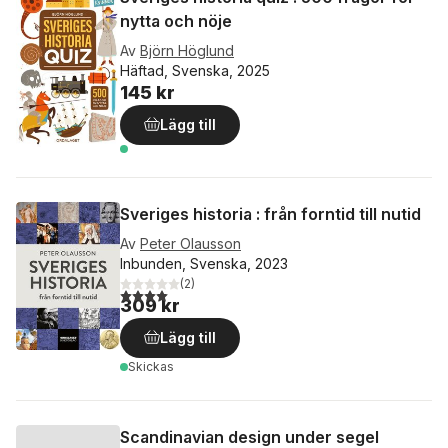
nytta och nöje
Av
Björn Höglund
Häftad, Svenska, 2025
145 kr
Lägg till
Sveriges historia : från forntid till nutid
Av
Peter Olausson
Inbunden, Svenska, 2023
(
2
)
4,0
utav 5 stjärnor. Totalt antal röster:
309 kr
Lägg till
Skickas
Scandinavian design under segel