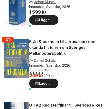
Av
Johan Munck
Inbunden, Svenska, 2026
1 599 kr
Lägg till
-17%
Från Stockholm till Jerusalem : den
okända historien om Sveriges
Mellanösternpolitik
Av
Daniel Schatz
Inbunden, Svenska, 2026
(
15
)
5,0
utav 5 stjärnor. Totalt antal röster:
249 kr
299 kr
Lägg till
U-TAB Registerflikar till Sveriges Rikes