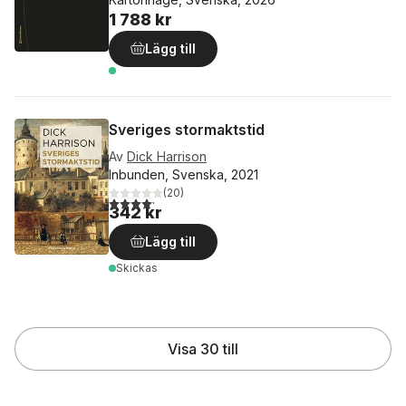
1 788 kr
Lägg till
Sveriges stormaktstid
Av
Dick Harrison
Inbunden, Svenska, 2021
(
20
)
4,2
utav 5 stjärnor. Totalt antal röster:
342 kr
Lägg till
Skickas
Visa 30 till