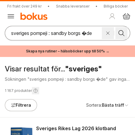
Fri frakt över 249 kr
•
Snabba leveranser
•
Billiga böcker
Skapa nya rutiner – hälsoböcker upp till 50% →
Visar resultat för...
"sveriges"
Sökningen "sveriges pompeji : sandby borgs �de" gav inga
träffar.
1 167
produkter
Filtrera
Sortera:
Bästa träff
Sveriges Rikes Lag 2026 klotband