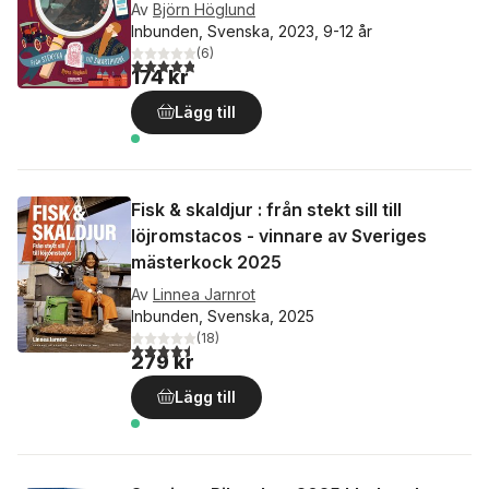
Av
Björn Höglund
Inbunden, Svenska, 2023, 9-12 år
(
6
)
4,8
utav 5 stjärnor. Totalt antal röster:
174 kr
Lägg till
Fisk & skaldjur : från stekt sill till
löjromstacos - vinnare av Sveriges
mästerkock 2025
Av
Linnea Jarnrot
Inbunden, Svenska, 2025
(
18
)
4,5
utav 5 stjärnor. Totalt antal röster:
279 kr
Lägg till