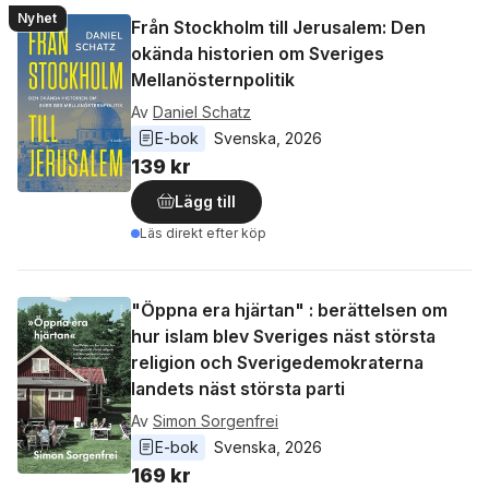
Nyhet
Från Stockholm till Jerusalem: Den
okända historien om Sveriges
Mellanösternpolitik
Av
Daniel Schatz
E-bok
Svenska
, 
2026
139 kr
Lägg till
Läs direkt efter köp
"Öppna era hjärtan" : berättelsen om
hur islam blev Sveriges näst största
religion och Sverigedemokraterna
landets näst största parti
Av
Simon Sorgenfrei
E-bok
Svenska
, 
2026
169 kr