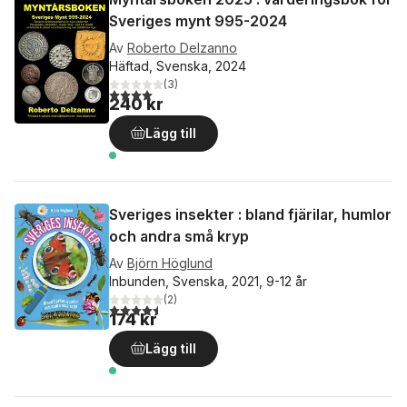
Sveriges mynt 995-2024
Av
Roberto Delzanno
Häftad, Svenska, 2024
(
3
)
4,0
utav 5 stjärnor. Totalt antal röster:
240 kr
Lägg till
Sveriges insekter : bland fjärilar, humlor
och andra små kryp
Av
Björn Höglund
Inbunden, Svenska, 2021, 9-12 år
(
2
)
4,5
utav 5 stjärnor. Totalt antal röster:
174 kr
Lägg till