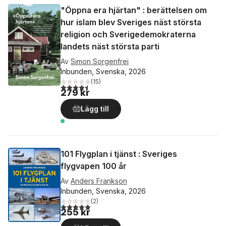
"Öppna era hjärtan" : berättelsen om
hur islam blev Sveriges näst största
religion och Sverigedemokraterna
landets näst största parti
Av
Simon Sorgenfrei
Inbunden, Svenska, 2026
(
15
)
4,5
utav 5 stjärnor. Totalt antal röster:
279 kr
Lägg till
101 Flygplan i tjänst : Sveriges
flygvapen 100 år
Av
Anders Frankson
Inbunden, Svenska, 2026
(
2
)
5,0
utav 5 stjärnor. Totalt antal röster:
255 kr