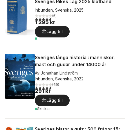
Sveriges Rikes Lag 2025 klotband
Inbunden, Svenska, 2025
(
5
)
4,6
utav 5 stjärnor. Totalt antal röster:
1 295 kr
Lägg till
Sveriges långa historia : människor,
makt och gudar under 14000 år
Av
Jonathan Lindström
Inbunden, Svenska, 2022
(
69
)
4,6
utav 5 stjärnor. Totalt antal röster:
291 kr
Lägg till
Skickas
Sveriges historia quiz : 500 frågor för