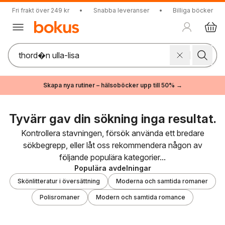
Fri frakt över 249 kr
•
Snabba leveranser
•
Billiga böcker
Skapa nya rutiner – hälsoböcker upp till 50% →
Tyvärr gav din sökning inga resultat.
Kontrollera stavningen, försök använda ett bredare
sökbegrepp, eller låt oss rekommendera någon av
följande populära kategorier...
Populära avdelningar
Skönlitteratur i översättning
Moderna och samtida romaner
Polisromaner
Modern och samtida romance