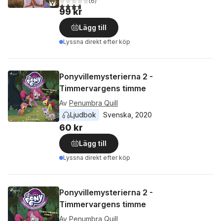
(
6
)
3,7
utav 5 stjärnor. Totalt antal röster:
99 kr
Lägg till
Lyssna direkt efter köp
Ponyvillemysterierna 2 -
Timmervargens timme
Av
Penumbra Quill
Ljudbok
Svenska
, 
2020
60 kr
Lägg till
Lyssna direkt efter köp
Ponyvillemysterierna 2 -
Timmervargens timme
Av
Penumbra Quill