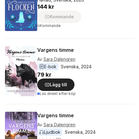
144 kr
Kommande
Kommande
Vargens timme
Av
Sara Dalengren
E-bok
Svenska
, 
2024
79 kr
Lägg till
Läs direkt efter köp
Vargens timme
Av
Sara Dalengren
Ljudbok
Svenska
, 
2024