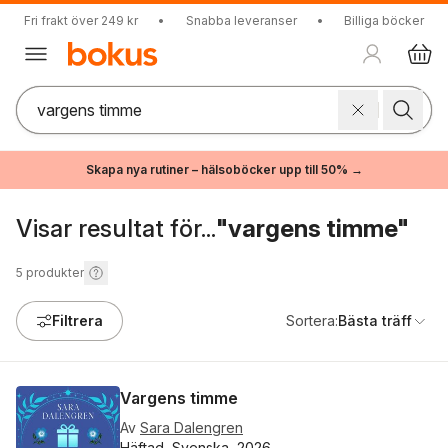
Fri frakt över 249 kr
•
Snabba leveranser
•
Billiga böcker
Skapa nya rutiner – hälsoböcker upp till 50% →
Visar resultat för...
"vargens timme"
5
produkter
Filtrera
Sortera:
Bästa träff
Vargens timme
Av
Sara Dalengren
Häftad, Svenska, 2026