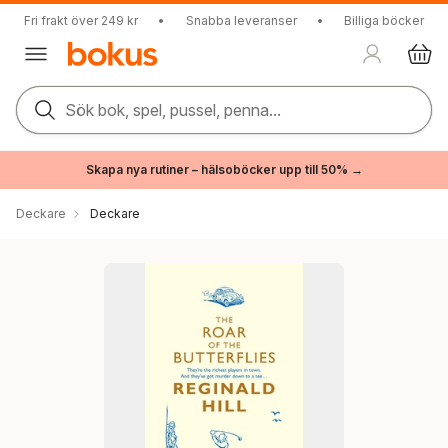
Fri frakt över 249 kr
•
Snabba leveranser
•
Billiga böcker
Sök bok, spel, pussel, penna...
Skapa nya rutiner – hälsoböcker upp till 50% →
Deckare
Deckare