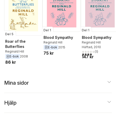
Del 1
Del 1
Del 5
Blood Sympathy
Blood Sympathy
Roar of the
Reginald Hill
Reginald Hill
Butterflies
Häftad
, 2010
E-bok
2015
Reginald Hill
(
1
)
75 kr
4,0
utav 5 stjärnor. Tota
147 kr
E-bok
2008
86 kr
Mina sidor
Hjälp