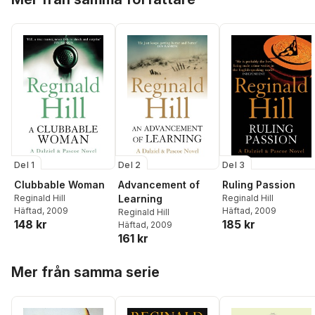
Del 1
Del 2
Del 3
Clubbable Woman
Advancement of
Ruling Passion
Reginald Hill
Learning
Reginald Hill
Häftad
, 2009
Häftad
, 2009
Reginald Hill
148 kr
185 kr
Häftad
, 2009
161 kr
Hoppa över listan
Mer från samma serie