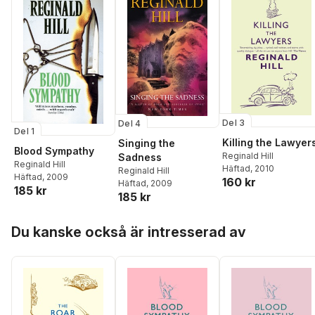
Del 3
Del 4
Del 1
Killing the Lawyer
Singing the
Blood Sympathy
Reginald Hill
Sadness
Reginald Hill
Häftad
, 2010
Reginald Hill
Häftad
, 2009
160 kr
Häftad
, 2009
185 kr
185 kr
Hoppa över listan
Du kanske också är intresserad av