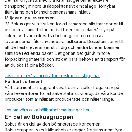
Det har vi lyckats med bland annat genom effektivare
transporter, mindre utsläppsintensivt emballage, förnybar
fjärrvärme och branschgemensamma initiativ.
Miljövänliga leveranser
På Bokus gör vi allt vi kan för att samordna alla transporter till
oss och vi samarbetar med aktörer som delar vår syn på
saken. Vid vår inrikesdistribution går majoriteten av
leveranserna i återanvändbara lastbärare. Dessutom ser vi till
att de flesta leveranser ut till dig och andra kunder kommer
samlade i ett enda paket. Det gör att det går åt mindre
förpackningsmaterial och att det bara behövs en transport för
att du ska få dina böcker.
Läs mer om våra initiativ för minskade utsläpp här.
Hållbart sortiment
Vårt sortiment är noggrant utvalt och vi ställer höga krav på
våra leverantörer för att säkerställa att vi erbjuda våra kunder
produkter som är hållbart producerade och håller länge.
Läs om våra olika hållbarhetsmärkningar här.
En del av Bokusgruppen
Bokus är en del av den börsnoterade koncernen
Bokusgruppen, vars hållbarhetsstrategier återfinns inom fyra