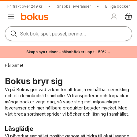
Fri frakt över 249 kr
•
Snabba leveranser
•
Billiga böcker
Sök bok, spel, pussel, penna...
Skapa nya rutiner – hälsoböcker upp till 50% →
Hållbarhet
Bokus bryr sig
Vi på Bokus gör vad vi kan för att främja en hållbar utveckling
och ett demokratiskt samhälle. Vi transporterar och förpackar
många böcker varje dag, så varje steg mot miljövänligare
leveranser och mer hållbara produkter betyder mycket. Med
vårt breda sortiment sprider vi böcker och läsning i samhället.
Läsglädje
Vi påverkar samhället positivt genom att bidra till ökat läsande.