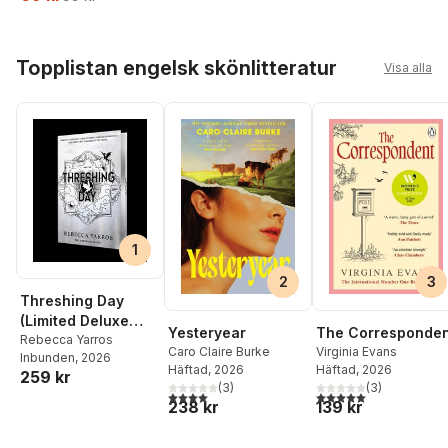
Hoppa över listan
Topplistan engelsk skönlitteratur
Visa alla
1
2
3
Threshing Day
(Limited Deluxe
Yesteryear
The Corresponden
Edition)
Rebecca Yarros
Caro Claire Burke
Virginia Evans
Inbunden
, 2026
Häftad
, 2026
Häftad
, 2026
259 kr
(
3
)
(
3
)
4,0
utav 5 stjärnor. Totalt antal röster:
5,0
utav 5 stjärnor. Tota
238 kr
139 kr