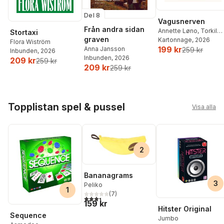
Del 8
Vagusnerven
Från andra sidan
Annette Løno
,
Torkil
Stortaxi
graven
Færø
Kartonnage
, 2026
Flora Wiström
199 kr
Anna Jansson
259 kr
Inbunden
, 2026
Inbunden
, 2026
209 kr
259 kr
209 kr
259 kr
Hoppa över listan
Topplistan spel & pussel
Visa alla
2
Bananagrams
3
Peliko
1
(
7
)
3,4
utav 5 stjärnor. Totalt antal röster:
159 kr
Hitster Original
Sequence
Jumbo