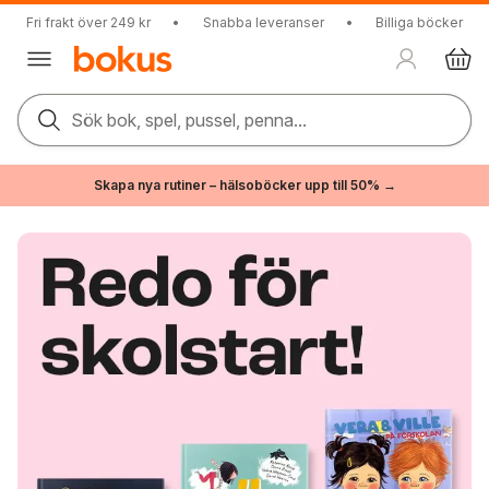
Fri frakt över 249 kr
•
Snabba leveranser
•
Billiga böcker
Sök bok, spel, pussel, penna...
Skapa nya rutiner – hälsoböcker upp till 50% →
Böcker online – billiga böcker & snabb leverans | Bokus