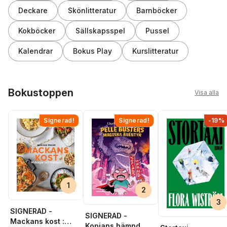
Deckare
Skönlitteratur
Barnböcker
Kokböcker
Sällskapsspel
Pussel
Kalendrar
Bokus Play
Kurslitteratur
Hoppa över listan
Bokustoppen
Visa alla
Signerad!
Signerad!
-19%
1
2
3
SIGNERAD -
SIGNERAD -
Mackans kost :
Kopians hämnd