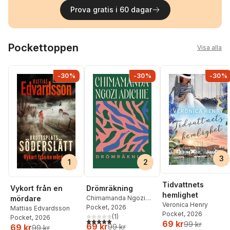
Prova gratis i 60 dagar
Hoppa över listan
Pockettoppen
Visa alla
-30%
-30%
-30%
3
1
2
Tidvattnets
Vykort från en
Drömräkning
hemlighet
mördare
Chimamanda Ngozi
Veronica Henry
Adichie
Pocket
, 2026
Mattias Edvardsson
Pocket
, 2026
(
1
)
Pocket
, 2026
5,0
utav 5 stjärnor. Totalt antal röster:
69 kr
99 kr
69 kr
69 kr
99 kr
99 kr