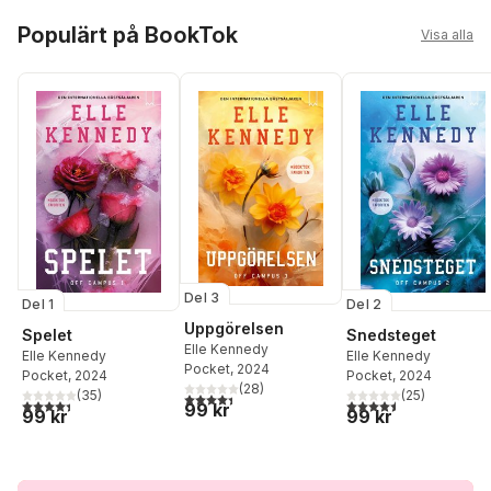
Hoppa över listan
Populärt på BookTok
Visa alla
Del 3
Del 1
Del 2
Uppgörelsen
Spelet
Snedsteget
Elle Kennedy
Elle Kennedy
Elle Kennedy
Pocket
, 2024
Pocket
, 2024
Pocket
, 2024
(
28
)
(
35
)
(
25
)
4,4
utav 5 stjärnor. Totalt antal röster:
4,4
utav 5 stjärnor. Totalt antal röster:
4,5
utav 5 stjärnor. Tota
99 kr
99 kr
99 kr