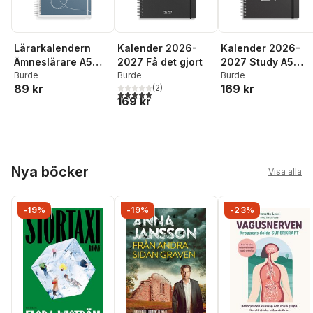
Lärarkalendern
Kalender 2026-
Kalender 2026-
Ämneslärare A5
2027 Få det gjort
2027 Study A5
2026-2027
Burde
Burde
Stone
Burde
89 kr
169 kr
(
2
)
5,0
utav 5 stjärnor. Totalt antal röster:
169 kr
Hoppa över listan
Nya böcker
Visa alla
-19%
-19%
-23%