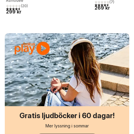
Asmodee
(
7
)
4,6
utav 5 stjärnor. Tota
(
20
)
269 kr
4,6
utav 5 stjärnor. Totalt antal röster:
299 kr
Gratis ljudböcker i 60 dagar!
Mer lyssning i sommar