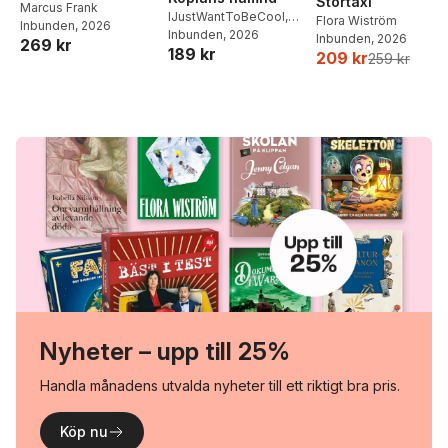
Stortaxi
Middagar och
Marcus Frank
IJustWantToBeCool
,
Flora Wiström
Inbunden
, 2026
matlådor
Joel Adolphson
Inbunden
, 2026
,
Emil
Inbunden
, 2026
269 kr
189 kr
Ejdemo Beer
,
Victor
209 kr
259 kr
Beer
Nyheter – upp till 25%
Handla månadens utvalda nyheter till ett riktigt bra pris.
Köp nu