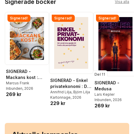
Signerade böcker
Visa alla
Signerad!
Signerad!
Signerad!
SIGNERAD -
Del 11
Mackans kost :
SIGNERAD - Enkel
SIGNERAD -
Middagar och
Marcus Frank
privatekonomi : Din
Medusa
Inbunden
, 2026
matlådor
praktiska guide till
Annifrid Lilja
,
Björn Lilja
269 kr
Lars Kepler
Kartonnage
, 2026
livets alla
Inbunden
, 2026
229 kr
pengafrågor
269 kr