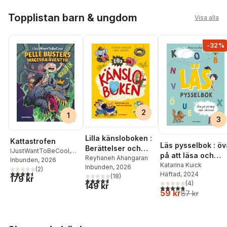
Hoppa över listan
Topplistan barn & ungdom
Visa alla
-32%
2
1
3
Lilla känsloboken :
Kattastrofen
Läs pysselbok : öv
Berättelser och
IJustWantToBeCool
,
på att läsa och
fakta om känslor
Reyhaneh Ahangaran
Joel Adolphson
Inbunden
, 2026
,
Emil
skriva
Katarina Kuick
Inbunden
, 2026
Ejdemo Beer
(
2
)
,
Victor
4,5
utav 5 stjärnor. Totalt antal röster:
Häftad
, 2024
(
18
)
179 kr
Beer
4,6
utav 5 stjärnor. Totalt antal röster:
(
4
)
149 kr
4,8
utav 5 stjärnor. Tota
59 kr
87 kr
Hoppa över listan