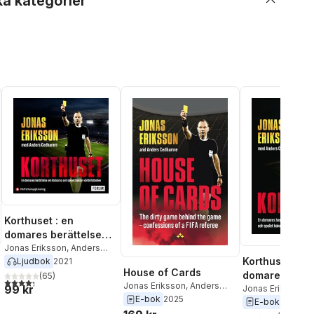
ka kategorier
Korthuset : en
domares berättelse
om kickarna och
Jonas Eriksson
,
Anders
Korthuset : en
Cedhamre
Ljudbok
2021
spelet bakom
House of Cards
domares berät
världsfotbollen
(
65
)
4,3
utav 5 stjärnor. Totalt antal röster:
Jonas Eriksson
,
Anders
99 kr
om kickarna 
Jonas Eriksson
,
A
Cedhamre
E-bok
2025
Cedhamre
E-bok
2021
spelet bakom