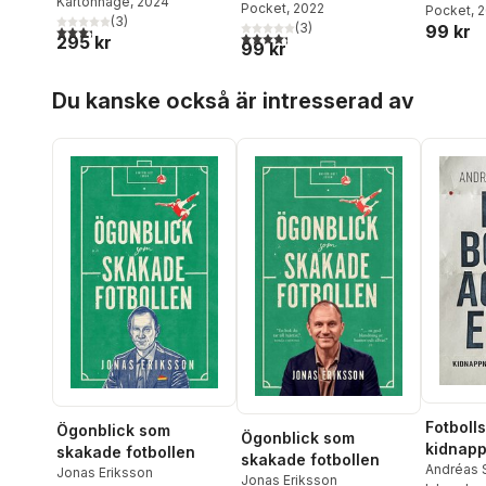
Kartonnage
, 2024
Cedhamre
Pocket
, 2022
spelet bakom
Pocket
, 
(
3
)
(
3
)
99 kr
3,3
utav 5 stjärnor. Totalt antal röster:
världsfotbollen
4,3
utav 5 stjärnor. Totalt antal röster:
295 kr
99 kr
Hoppa över listan
Du kanske också är intresserad av
Fotboll
Ögonblick som
Ögonblick som
kidnapp
skakade fotbollen
skakade fotbollen
hel idro
Andréas 
Jonas Eriksson
Jonas Eriksson