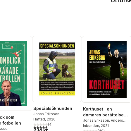
Utfors
Specialsökhunden
Korthuset : en
Jonas Eriksson
domares berättelse
ick som
Häftad
, 2020
om kickarna och
Jonas Eriksson
,
Anders
 fotbollen
(
4
)
Cedhamre
Inbunden
, 2021
spelet bakom
4,8
utav 5 stjärnor. Totalt antal röster:
iksson
234 kr
(
40
)