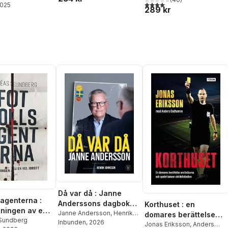
världsfotbollen
4,1
utav 5 stjärnor. Totalt anta
2025
289 kr
Då var då : Janne
sagenterna :
Anderssons dagbok
Korthuset : en
ningen av en
som förbundskapten
Janne Andersson
,
Henrik
domares berättelse
tt
Sundberg
Johnsson
Inbunden
, 2026
om kickarna och
Jonas Eriksson
,
Anders