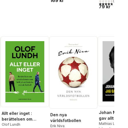
169 kr
världsfotbolle
(
4
)
l röster:
4,8
utav 5 stjärnor
79 kr
Johan Mjällby
Allt eller inget :
Den nya
gav allt jag h
berättelsen om
världsfotbollen
Mathias Lühr
,
Joh
revolutionen som höll
Olof Lundh
Erik Niva