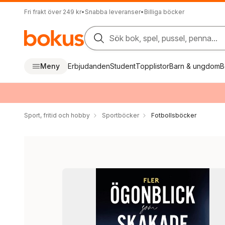
Fri frakt över 249 kr
•
Snabba leveranser
•
Billiga böcker
Sök bok, spel, pussel, penna...
Meny
Erbjudanden
Student
Topplistor
Barn & ungdom
B
Sport, fritid och hobby
Sportböcker
Fotbollsböcker