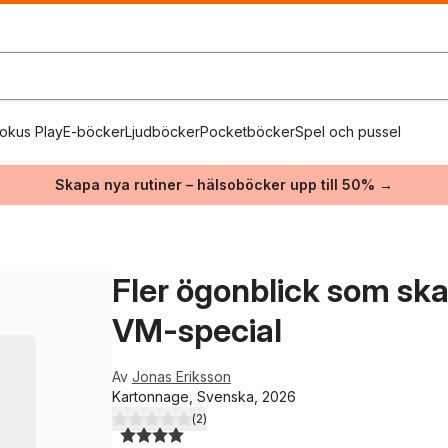
okus Play
E-böcker
Ljudböcker
Pocketböcker
Spel och pussel
Skapa nya rutiner – hälsoböcker upp till 50% →
Fler ögonblick som ska
VM-special
Av
Jonas Eriksson
Kartonnage, Svenska, 2026
(
2
)
4,0
utav 5 stjärnor. Totalt antal röster: