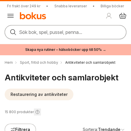
Fri frakt över 249 kr
•
Snabba leveranser
•
Billiga böcker
Sök bok, spel, pussel, penna...
Skapa nya rutiner – hälsoböcker upp till 50% →
Hem
Sport, fritid och hobby
Antikviteter och samlarobjekt
Antikviteter och samlarobjekt
Restaurering av antikviteter
15 800
produkter
Filtrera
Sortera:
Trendande