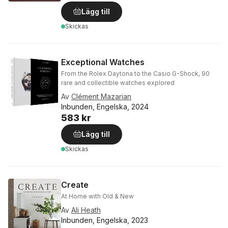
Lägg till
Skickas
Exceptional Watches
From the Rolex Daytona to the Casio G-Shock, 90
rare and collectible watches explored
Av
Clément Mazarian
Inbunden, Engelska, 2024
583 kr
Lägg till
Skickas
Create
At Home with Old & New
Av
Ali Heath
Inbunden, Engelska, 2023