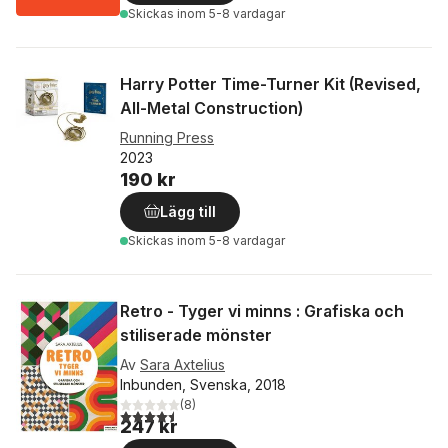
Skickas
inom 5-8 vardagar
Harry Potter Time-Turner Kit (Revised,
All-Metal Construction)
Running Press
2023
190 kr
Lägg till
Skickas
inom 5-8 vardagar
Retro - Tyger vi minns : Grafiska och
stiliserade mönster
Av
Sara Axtelius
Inbunden, Svenska, 2018
(
8
)
4,5
utav 5 stjärnor. Totalt antal röster:
247 kr