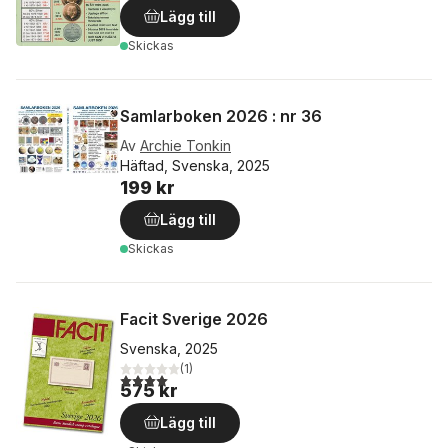
Lägg till
Skickas
Samlarboken 2026 : nr 36
Av
Archie Tonkin
Häftad, Svenska, 2025
199 kr
Lägg till
Skickas
Facit Sverige 2026
Svenska, 2025
(
1
)
4,0
utav 5 stjärnor. Totalt antal röster:
575 kr
Lägg till