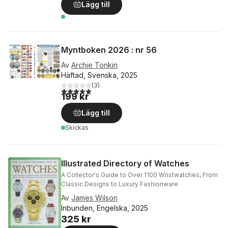
Lägg till
Myntboken 2026 : nr 56
Av
Archie Tonkin
Häftad, Svenska, 2025
(
3
)
5,0
utav 5 stjärnor. Totalt antal röster:
199 kr
Lägg till
Skickas
Illustrated Directory of Watches
A Collector's Guide to Over 1100 Wristwatches, From
Classic Designs to Luxury Fashionware
Av
James Wilson
Inbunden, Engelska, 2025
325 kr