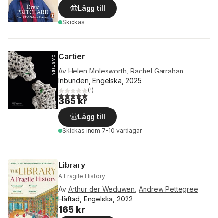
Lägg till
Skickas
Cartier
Av
Helen Molesworth
,
Rachel Garrahan
Inbunden, Engelska, 2025
(
1
)
5,0
utav 5 stjärnor. Totalt antal röster:
365 kr
Lägg till
Skickas
inom 7-10 vardagar
Library
A Fragile History
Av
Arthur der Weduwen
,
Andrew Pettegree
Häftad, Engelska, 2022
165 kr