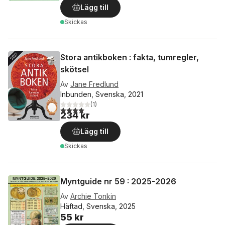
Lägg till
Skickas
Stora antikboken : fakta, tumregler,
skötsel
Av
Jane Fredlund
Inbunden, Svenska, 2021
(
1
)
4,0
utav 5 stjärnor. Totalt antal röster:
234 kr
Lägg till
Skickas
Myntguide nr 59 : 2025-2026
Av
Archie Tonkin
Häftad, Svenska, 2025
55 kr