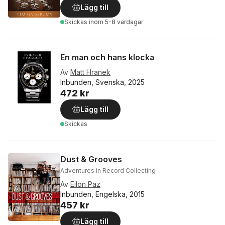
Lägg till
Skickas
inom 5-8 vardagar
En man och hans klocka
Av
Matt Hranek
Inbunden, Svenska, 2025
472 kr
Lägg till
Skickas
Dust & Grooves
Adventures in Record Collecting
Av
Eilon Paz
Inbunden, Engelska, 2015
457 kr
Lägg till