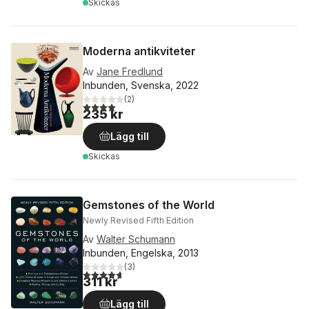
Skickas
Moderna antikviteter
Av
Jane Fredlund
Inbunden, Svenska, 2022
(
2
)
4,0
utav 5 stjärnor. Totalt antal röster:
235 kr
Lägg till
Skickas
Gemstones of the World
Newly Revised Fifth Edition
Av
Walter Schumann
Inbunden, Engelska, 2013
(
3
)
4,7
utav 5 stjärnor. Totalt antal röster:
311 kr
Lägg till