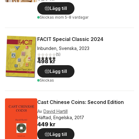
Lägg till
Skickas
inom 5-8 vardagar
FACIT Special Classic 2024
Inbunden, Svenska, 2023
(
5
)
5,0
utav 5 stjärnor. Totalt antal röster:
498 kr
Lägg till
Skickas
Cast Chinese Coins: Second Edition
Av
David Hartill
Häftad, Engelska, 2017
449 kr
Lägg till