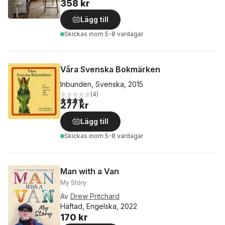
358 kr
Lägg till
Skickas
inom 5-8 vardagar
Våra Svenska Bokmärken
Inbunden, Svenska, 2015
(
4
)
3,8
utav 5 stjärnor. Totalt antal röster:
277 kr
Lägg till
Skickas
inom 5-8 vardagar
Man with a Van
My Story
Av
Drew Pritchard
Häftad, Engelska, 2022
170 kr