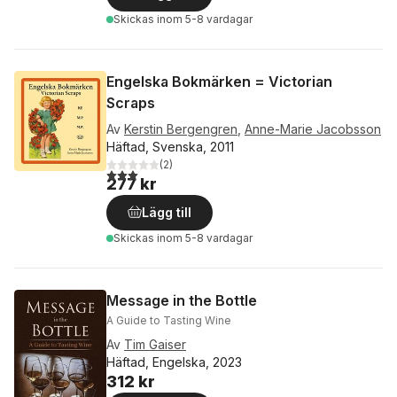
Skickas
inom 5-8 vardagar
Engelska Bokmärken = Victorian
Scraps
Av
Kerstin Bergengren
,
Anne-Marie Jacobsson
Häftad, Svenska, 2011
(
2
)
3,0
utav 5 stjärnor. Totalt antal röster:
277 kr
Lägg till
Skickas
inom 5-8 vardagar
Message in the Bottle
A Guide to Tasting Wine
Av
Tim Gaiser
Häftad, Engelska, 2023
312 kr