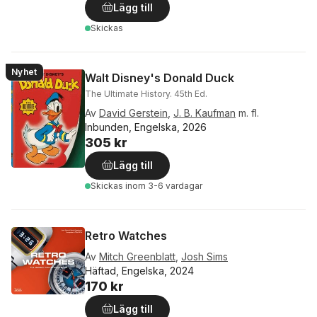
Lägg till
Skickas
Nyhet
Walt Disney's Donald Duck
The Ultimate History. 45th Ed.
Av
David Gerstein
,
J. B. Kaufman
m. fl.
Inbunden, Engelska, 2026
305 kr
Lägg till
Skickas
inom 3-6 vardagar
Retro Watches
Av
Mitch Greenblatt
,
Josh Sims
Häftad, Engelska, 2024
170 kr
Lägg till