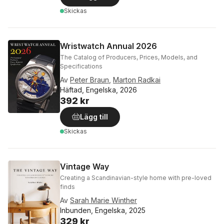
Skickas
Wristwatch Annual 2026
The Catalog of Producers, Prices, Models, and
Specifications
Av
Peter Braun
,
Marton Radkai
Häftad, Engelska, 2026
392 kr
Lägg till
Skickas
Vintage Way
Creating a Scandinavian-style home with pre-loved
finds
Av
Sarah Marie Winther
Inbunden, Engelska, 2025
329 kr