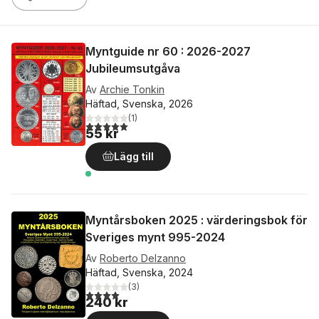
Myntguide nr 60 : 2026-2027
Jubileumsutgåva
Av
Archie Tonkin
Häftad, Svenska, 2026
(
1
)
5,0
utav 5 stjärnor. Totalt antal röster:
55 kr
Lägg till
Myntårsboken 2025 : värderingsbok för
Sveriges mynt 995-2024
Av
Roberto Delzanno
Häftad, Svenska, 2024
(
3
)
4,0
utav 5 stjärnor. Totalt antal röster:
240 kr