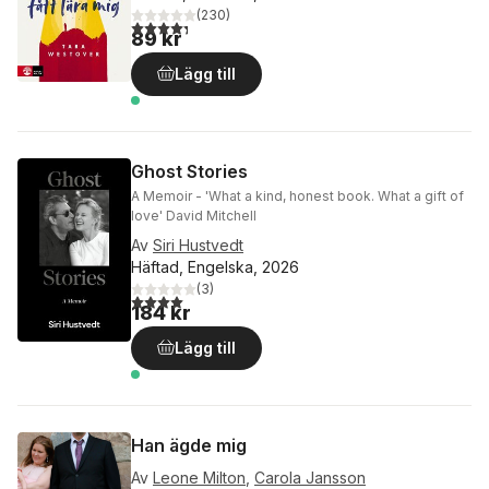
(
230
)
4,3
utav 5 stjärnor. Totalt antal röster:
89 kr
Lägg till
Ghost Stories
A Memoir - 'What a kind, honest book. What a gift of
love' David Mitchell
Av
Siri Hustvedt
Häftad, Engelska, 2026
(
3
)
4,0
utav 5 stjärnor. Totalt antal röster:
184 kr
Lägg till
Han ägde mig
Av
Leone Milton
,
Carola Jansson