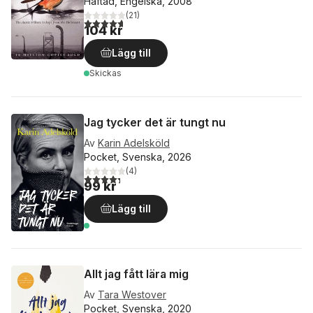
Häftad, Engelska, 2008
(
21
)
4,7
utav 5 stjärnor. Totalt antal röster:
104 kr
Lägg till
Skickas
Jag tycker det är tungt nu
Av
Karin Adelsköld
Pocket, Svenska, 2026
(
4
)
4,3
utav 5 stjärnor. Totalt antal röster:
99 kr
Lägg till
Allt jag fått lära mig
Av
Tara Westover
Pocket, Svenska, 2020