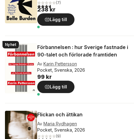
(
7
)
3,7
utav 5 stjärnor. Totalt antal röster:
238 kr
Lägg till
Nyhet
Förbannelsen : hur Sverige fastnade i
90-talet och förlorade framtiden
Av
Karin Pettersson
Pocket, Svenska, 2026
99 kr
Lägg till
Flickan och ättikan
Av
Maria Rydhagen
Pocket, Svenska, 2026
(
9
)
4,4
utav 5 stjärnor. Totalt antal röster: