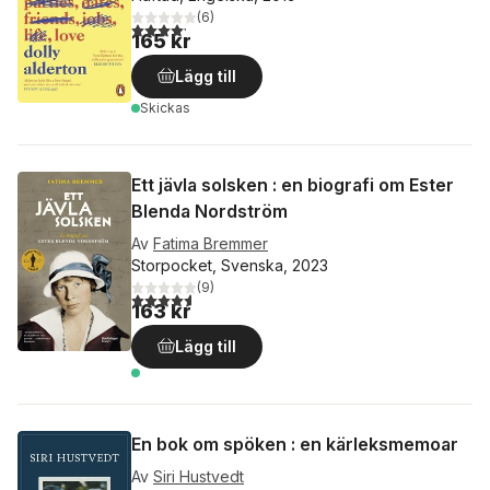
(
6
)
4,2
utav 5 stjärnor. Totalt antal röster:
165 kr
Lägg till
Skickas
Ett jävla solsken : en biografi om Ester
Blenda Nordström
Av
Fatima Bremmer
Storpocket, Svenska, 2023
(
9
)
4,6
utav 5 stjärnor. Totalt antal röster:
163 kr
Lägg till
En bok om spöken : en kärleksmemoar
Av
Siri Hustvedt