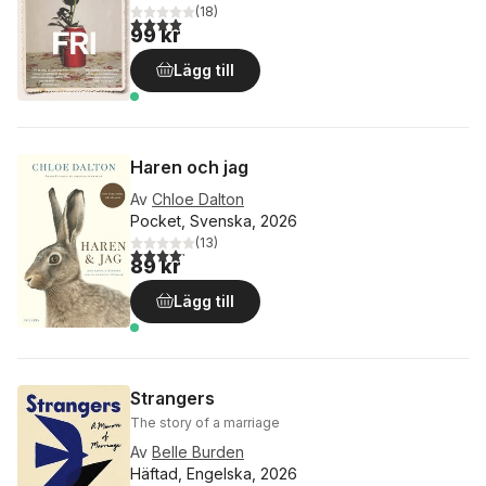
(
18
)
4,0
utav 5 stjärnor. Totalt antal röster:
99 kr
Lägg till
Haren och jag
Av
Chloe Dalton
Pocket, Svenska, 2026
(
13
)
4,2
utav 5 stjärnor. Totalt antal röster:
89 kr
Lägg till
Strangers
The story of a marriage
Av
Belle Burden
Häftad, Engelska, 2026