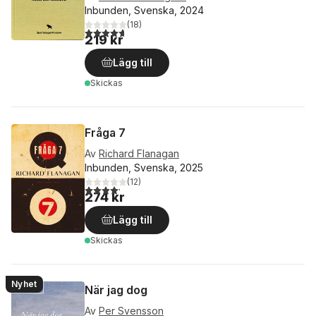
Inbunden, Svenska, 2024
(
18
)
4,7
utav 5 stjärnor. Totalt antal röster:
219 kr
Lägg till
Skickas
Fråga 7
Av
Richard Flanagan
Inbunden, Svenska, 2025
(
12
)
4,2
utav 5 stjärnor. Totalt antal röster:
274 kr
Lägg till
Skickas
Nyhet
När jag dog
Av
Per Svensson