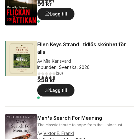
99 kr
Lägg till
Ellen Keys Strand : tidlös skönhet för
alla
Av
Mia Karlsvärd
Inbunden, Svenska, 2026
(
26
)
5,0
utav 5 stjärnor. Totalt antal röster:
258 kr
Lägg till
Man's Search For Meaning
The classic tribute to hope from the Holocaust
Av
Viktor E. Frankl