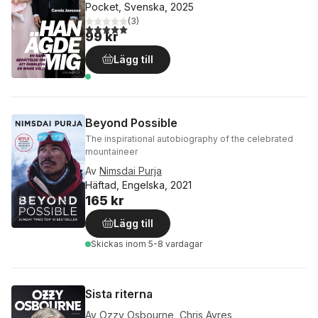
Pocket, Svenska, 2025
(
3
)
5,0
utav 5 stjärnor. Totalt antal röster:
99 kr
Lägg till
Beyond Possible
The inspirational autobiography of the celebrated
mountaineer
Av
Nimsdai Purja
Häftad, Engelska, 2021
165 kr
Lägg till
Skickas
inom 5-8 vardagar
Sista riterna
Av
Ozzy Osbourne
,
Chris Ayres