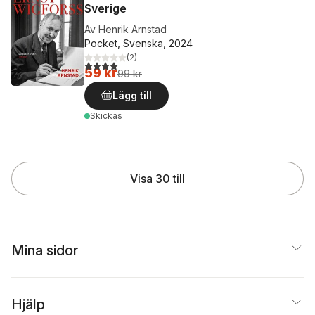
Sverige
Av
Henrik Arnstad
Pocket, Svenska, 2024
(
2
)
4,0
utav 5 stjärnor. Totalt antal röster:
59 kr
99 kr
Lägg till
Skickas
Visa 30 till
Mina sidor
Hjälp