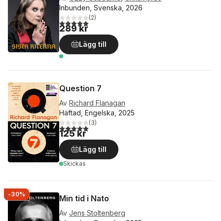
Inbunden, Svenska, 2026
(
2
)
5,0
utav 5 stjärnor. Totalt antal röster:
289 kr
Lägg till
Question 7
Av
Richard Flanagan
Häftad, Engelska, 2025
(
3
)
5,0
utav 5 stjärnor. Totalt antal röster:
125 kr
Lägg till
Skickas
-30%
Min tid i Nato
Av
Jens Stoltenberg