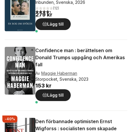
Inbunden, Svenska, 2026
(
12
)
4,3
utav 5 stjärnor. Totalt antal röster:
279 kr
Lägg till
Confidence man : berättelsen om
Donald Trumps uppgång och Amerikas
fall
Av
Maggie Haberman
Storpocket, Svenska, 2023
153 kr
Lägg till
-40%
Den förbannade optimisten Ernst
Wigforss : socialisten som skapade