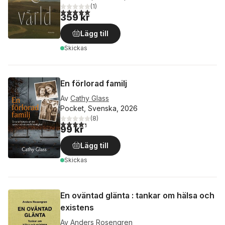
(
1
)
5,0
utav 5 stjärnor. Totalt antal röster:
359 kr
Lägg till
Skickas
En förlorad familj
Av
Cathy Glass
Pocket, Svenska, 2026
(
8
)
4,3
utav 5 stjärnor. Totalt antal röster:
99 kr
Lägg till
Skickas
En oväntad glänta : tankar om hälsa och
existens
Av
Anders Rosengren