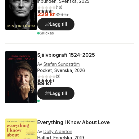
Inbunden, Svenska, 2025
(
16
)
4,3
utav 5 stjärnor. Totalt antal röster:
229 kr
329 kr
Lägg till
Skickas
Självbiografi 1524-2025
Av
Stefan Sundström
Pocket, Svenska, 2026
(
2
)
4,5
utav 5 stjärnor. Totalt antal röster:
89 kr
Lägg till
Everything I Know About Love
Av
Dolly Alderton
Häftad, Engelska, 2019