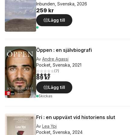
Inbunden, Svenska, 2026
259 kr
Lägg till
Öppen : en självbiografi
Av
Andre Agassi
Pocket, Svenska, 2021
(
7
)
4,1
utav 5 stjärnor. Totalt antal röster:
89 kr
Lägg till
Skickas
Fri : en uppväxt vid historiens slut
Av
Lea Ypi
Pocket, Svenska, 2024