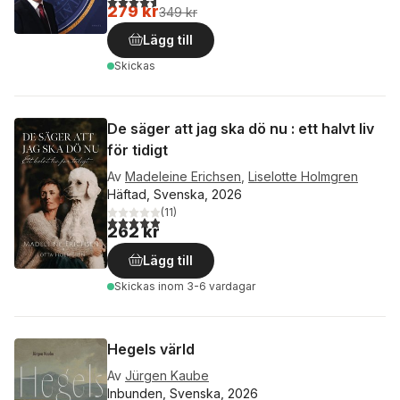
279 kr
349 kr
Lägg till
Skickas
De säger att jag ska dö nu : ett halvt liv
för tidigt
Av
Madeleine Erichsen
,
Liselotte Holmgren
Häftad, Svenska, 2026
(
11
)
4,9
utav 5 stjärnor. Totalt antal röster:
262 kr
Lägg till
Skickas
inom 3-6 vardagar
Hegels värld
Av
Jürgen Kaube
Inbunden, Svenska, 2026