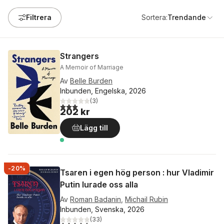
Filtrera
Sortera:
Trendande
Strangers
A Memoir of Marriage
Av
Belle Burden
Inbunden, Engelska, 2026
(
3
)
3,0
utav 5 stjärnor. Totalt antal röster:
202 kr
Lägg till
-20%
Tsaren i egen hög person : hur Vladimir
Putin lurade oss alla
Av
Roman Badanin
,
Michail Rubin
Inbunden, Svenska, 2026
(
33
)
4,6
utav 5 stjärnor. Totalt antal röster: