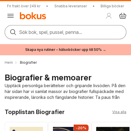
Fri frakt över 249 kr
•
Snabba leveranser
•
Billiga böcker
Sök bok, spel, pussel, penna...
Skapa nya rutiner – hälsoböcker upp till 50% →
Hem
Biografier
Biografier & memoarer
Upptäck personliga berättelser och gripande livsöden. På den
här sidan har vi samlat massor av biografier fullspäckade med
inspirerande, lärorika och fängslande historier. Ta paus från
din egen lilla värld och upptäck någon annans för en stund.
Hoppa över listan
Topplistan Biografier
Visa alla
-20%