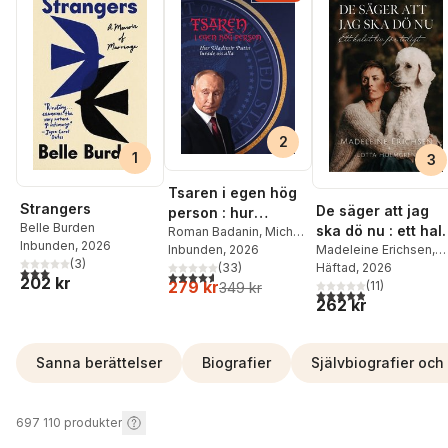
2
1
3
Tsaren i egen hög
Strangers
De säger att jag
person : hur
Belle Burden
ska dö nu : ett hal
Vladimir Putin
Roman Badanin
,
Michail
Inbunden
, 2026
Rubin
Inbunden
, 2026
liv för tidigt
Madeleine Erichsen
,
lurade oss alla
(
3
)
(
33
)
Liselotte Holmgren
Häftad
, 2026
3,0
utav 5 stjärnor. Totalt antal röster:
4,6
utav 5 stjärnor. Totalt antal röster:
202 kr
279 kr
(
11
)
349 kr
4,9
utav 5 stjärnor. Tota
262 kr
Sanna berättelser
Biografier
Självbiografier oc
697 110
produkter