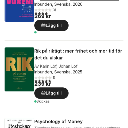
Inbunden, Svenska, 2026
(
3
)
4,0
utav 5 stjärnor. Totalt antal röster:
269 kr
Lägg till
Rik på riktigt : mer frihet och mer tid för
det du älskar
Av
Karin Löf
,
Johan Löf
Inbunden, Svenska, 2025
(
1
)
5,0
utav 5 stjärnor. Totalt antal röster:
239 kr
Lägg till
Skickas
Psychology of Money
Timeless lessons on wealth, greed, and happiness