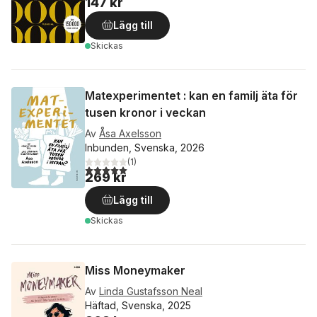
147 kr
Lägg till
Skickas
Matexperimentet : kan en familj äta för
tusen kronor i veckan
Av
Åsa Axelsson
Inbunden, Svenska, 2026
(
1
)
5,0
utav 5 stjärnor. Totalt antal röster:
269 kr
Lägg till
Skickas
Miss Moneymaker
Av
Linda Gustafsson Neal
Häftad, Svenska, 2025