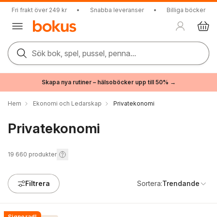
Fri frakt över 249 kr
•
Snabba leveranser
•
Billiga böcker
Sök bok, spel, pussel, penna...
Skapa nya rutiner – hälsoböcker upp till 50% →
Hem
Ekonomi och Ledarskap
Privatekonomi
Privatekonomi
19 660
produkter
Filtrera
Sortera:
Trendande
Signerad!