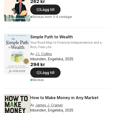
262 kr
Lägg till
Skickas
inom 3-6 vardagar
Simple Path to Wealth
Your Road Map to Financial Independence and a
Rich, Free Life
Av
J L Collins
Inbunden, Engelska, 2025
294 kr
Lägg till
Skickas
How to Make Money in Any Market
Av
James J. Cramer
Inbunden, Engelska, 2025