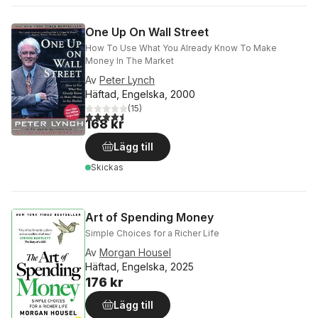
One Up On Wall Street
How To Use What You Already Know To Make
Money In The Market
Av
Peter Lynch
Häftad, Engelska, 2000
(
15
)
4,5
utav 5 stjärnor. Totalt antal röster:
168 kr
Lägg till
Skickas
Art of Spending Money
Simple Choices for a Richer Life
Av
Morgan Housel
Häftad, Engelska, 2025
176 kr
Lägg till