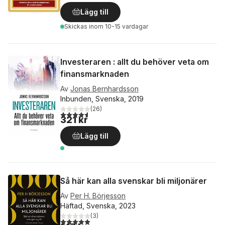
Lägg till
Skickas
inom 10-15 vardagar
Investeraren : allt du behöver veta om
finansmarknaden
Av
Jonas Bernhardsson
Inbunden, Svenska, 2019
(
26
)
4,6
utav 5 stjärnor. Totalt antal röster:
321 kr
Lägg till
Så här kan alla svenskar bli miljonärer
Av
Per H. Börjesson
Häftad, Svenska, 2023
(
3
)
5,0
utav 5 stjärnor. Totalt antal röster: