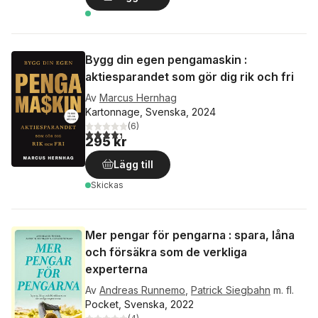
Bygg din egen pengamaskin :
aktiesparandet som gör dig rik och fri
Av
Marcus Hernhag
Kartonnage, Svenska, 2024
(
6
)
4,3
utav 5 stjärnor. Totalt antal röster:
295 kr
Lägg till
Skickas
Mer pengar för pengarna : spara, låna
och försäkra som de verkliga
experterna
Av
Andreas Runnemo
,
Patrick Siegbahn
m. fl.
Pocket, Svenska, 2022