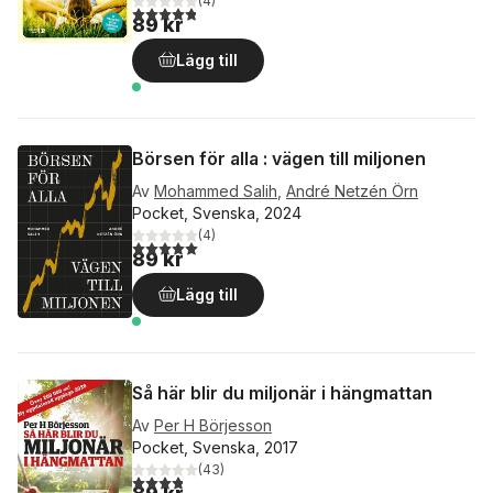
(
4
)
4,8
utav 5 stjärnor. Totalt antal röster:
89 kr
Lägg till
Börsen för alla : vägen till miljonen
Av
Mohammed Salih
,
André Netzén Örn
Pocket, Svenska, 2024
(
4
)
5,0
utav 5 stjärnor. Totalt antal röster:
89 kr
Lägg till
Så här blir du miljonär i hängmattan
Av
Per H Börjesson
Pocket, Svenska, 2017
(
43
)
3,8
utav 5 stjärnor. Totalt antal röster: