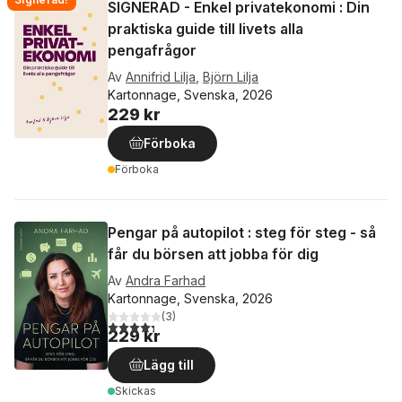
SIGNERAD - Enkel privatekonomi : Din
praktiska guide till livets alla
pengafrågor
Av
Annifrid Lilja
,
Björn Lilja
Kartonnage, Svenska, 2026
229 kr
Förboka
Förboka
Pengar på autopilot : steg för steg - så
får du börsen att jobba för dig
Av
Andra Farhad
Kartonnage, Svenska, 2026
(
3
)
4,3
utav 5 stjärnor. Totalt antal röster:
229 kr
Lägg till
Skickas