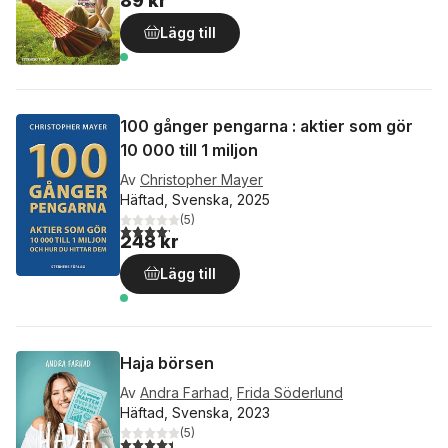
89 kr
Lägg till
100 gånger pengarna : aktier som gör
10 000 till 1 miljon
Av
Christopher Mayer
Häftad, Svenska, 2025
(
5
)
4,2
utav 5 stjärnor. Totalt antal röster:
248 kr
Lägg till
Haja börsen
Av
Andra Farhad
,
Frida Söderlund
Häftad, Svenska, 2023
(
5
)
4,4
utav 5 stjärnor. Totalt antal röster: