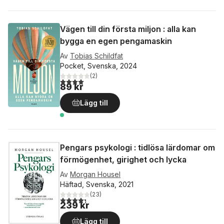
Vägen till din första miljon : alla kan
bygga en egen pengamaskin
Av
Tobias Schildfat
Pocket, Svenska, 2024
(
2
)
4,0
utav 5 stjärnor. Totalt antal röster:
89 kr
Lägg till
Pengars psykologi : tidlösa lärdomar om
förmögenhet, girighet och lycka
Av
Morgan Housel
Häftad, Svenska, 2021
(
23
)
4,3
utav 5 stjärnor. Totalt antal röster:
239 kr
Lägg till