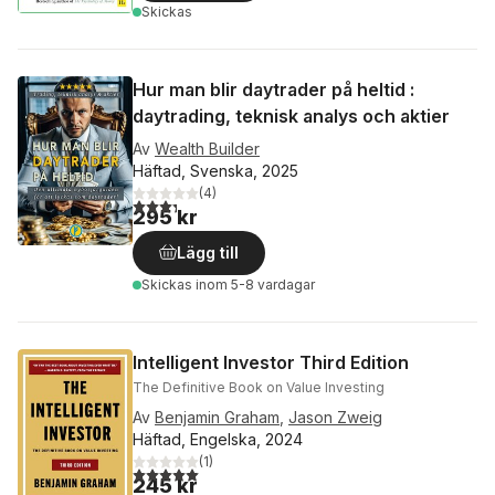
Skickas
Hur man blir daytrader på heltid :
daytrading, teknisk analys och aktier
Av
Wealth Builder
Häftad, Svenska, 2025
(
4
)
3,3
utav 5 stjärnor. Totalt antal röster:
295 kr
Lägg till
Skickas
inom 5-8 vardagar
Intelligent Investor Third Edition
The Definitive Book on Value Investing
Av
Benjamin Graham
,
Jason Zweig
Häftad, Engelska, 2024
(
1
)
5,0
utav 5 stjärnor. Totalt antal röster:
245 kr