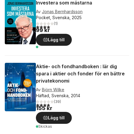
Investera som mästarna
Av
Jonas Bernhardsson
Pocket, Svenska, 2025
(
1
)
4,0
utav 5 stjärnor. Totalt antal röster:
99 kr
Lägg till
Aktie- och fondhandboken : lär dig
spara i aktier och fonder för en bättre
privatekonomi
Av
Björn Wilke
Häftad, Svenska, 2014
(
39
)
3,8
utav 5 stjärnor. Totalt antal röster:
155 kr
Lägg till
Skickas