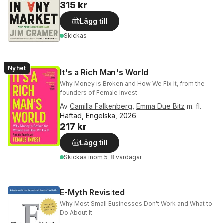
315 kr
Lägg till
Skickas
Nyhet
It's a Rich Man's World
Why Money is Broken and How We Fix It, from the
founders of Female Invest
Av
Camilla Falkenberg
,
Emma Due Bitz
m. fl.
Häftad, Engelska, 2026
217 kr
Lägg till
Skickas
inom 5-8 vardagar
E-Myth Revisited
Why Most Small Businesses Don't Work and What to
Do About It