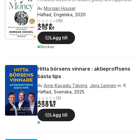
Av
Morgan Housel
Häftad, Engelska, 2020
(
10
)
4,2
utav 5 stjärnor. Totalt antal röster:
215 kr
Lägg till
Skickas
Hitta börsens vinnare : aktieproffsens
bästa tips
Av
Arne Kavastu Talving
,
Jens Lennen
m. fl.
Häftad, Svenska, 2025
(
2
)
5,0
utav 5 stjärnor. Totalt antal röster:
259 kr
Lägg till