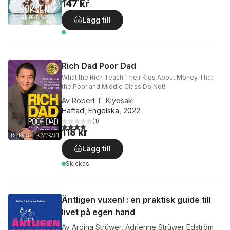
147 kr
Lägg till
Rich Dad Poor Dad
What the Rich Teach Their Kids About Money That
the Poor and Middle Class Do Not!
Av
Robert T. Kiyosaki
Häftad, Engelska, 2022
(
1
)
4,0
utav 5 stjärnor. Totalt antal röster:
118 kr
Lägg till
Skickas
Äntligen vuxen! : en praktisk guide till
livet på egen hand
Av
Ardina Strüwer
,
Adrienne Strüwer Edström