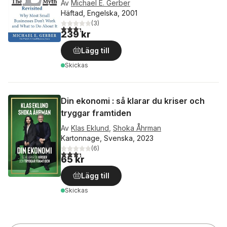
Av
Michael E. Gerber
Häftad, Engelska, 2001
(
3
)
3,3
utav 5 stjärnor. Totalt antal röster:
239 kr
Lägg till
Skickas
Din ekonomi : så klarar du kriser och
tryggar framtiden
Av
Klas Eklund
,
Shoka Åhrman
Kartonnage, Svenska, 2023
(
6
)
3,3
utav 5 stjärnor. Totalt antal röster:
65 kr
Lägg till
Skickas