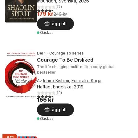
Inbunden, Svenska, 2026
(
17
)
4,3
utav 5 stjärnor. Totalt antal röster:
179 kr
249 kr
Lägg till
Skickas
Del 1 - Courage To series
Courage To Be Disliked
The life changing multi-million copy global
bestseller
Av
Ichiro Kishimi
,
Fumitake Koga
Häftad, Engelska, 2019
(
13
)
4,3
utav 5 stjärnor. Totalt antal röster:
155 kr
Lägg till
Skickas
-61%