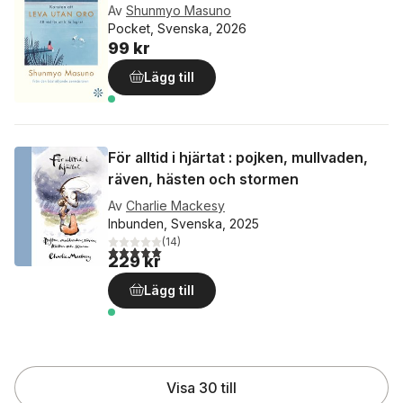
Av
Shunmyo Masuno
Pocket, Svenska, 2026
99 kr
Lägg till
För alltid i hjärtat : pojken, mullvaden,
räven, hästen och stormen
Av
Charlie Mackesy
Inbunden, Svenska, 2025
(
14
)
5,0
utav 5 stjärnor. Totalt antal röster:
229 kr
Lägg till
Visa 30 till