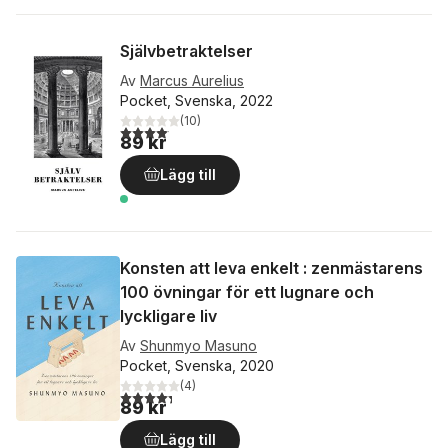
Självbetraktelser
Av
Marcus Aurelius
Pocket, Svenska, 2022
(
10
)
4,1
utav 5 stjärnor. Totalt antal röster:
89 kr
Lägg till
Konsten att leva enkelt : zenmästarens
100 övningar för ett lugnare och
lyckligare liv
Av
Shunmyo Masuno
Pocket, Svenska, 2020
(
4
)
4,3
utav 5 stjärnor. Totalt antal röster:
89 kr
Lägg till