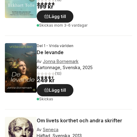
4,8
utav 5 stjärnor. Totalt antal röster:
199 kr
Lägg till
Skickas
inom 3-6 vardagar
Del 1 - Vrida världen
De levande
Av
Jonna Bornemark
Kartonnage, Svenska, 2025
(
10
)
4,5
utav 5 stjärnor. Totalt antal röster:
249 kr
Lägg till
Skickas
Om livets korthet och andra skrifter
Av
Seneca
Häftad, Svenska, 2013