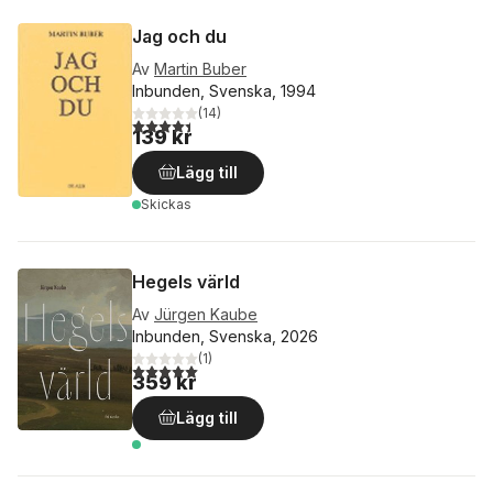
Jag och du
Av
Martin Buber
Inbunden, Svenska, 1994
(
14
)
4,4
utav 5 stjärnor. Totalt antal röster:
139 kr
Lägg till
Skickas
Hegels värld
Av
Jürgen Kaube
Inbunden, Svenska, 2026
(
1
)
5,0
utav 5 stjärnor. Totalt antal röster:
359 kr
Lägg till