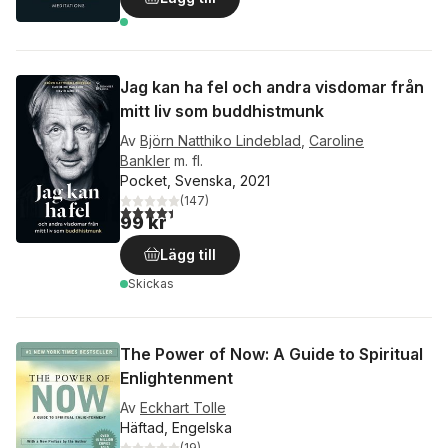
Jag kan ha fel och andra visdomar från
mitt liv som buddhistmunk
Av
Björn Natthiko Lindeblad
,
Caroline
Bankler
m. fl.
Pocket, Svenska, 2021
(
147
)
4,4
utav 5 stjärnor. Totalt antal röster:
99 kr
Lägg till
Skickas
The Power of Now: A Guide to Spiritual
Enlightenment
Av
Eckhart Tolle
Häftad, Engelska
(
19
)