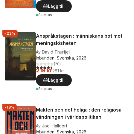
Lägg till
Skickas
-22%
Anspråkstagen : människans bot mot
meningslösheten
Av
David Thurfjell
Inbunden, Svenska, 2026
(
20
)
4,4
utav 5 stjärnor. Totalt antal röster:
219 kr
281 kr
Lägg till
Skickas
-18%
Makten och det heliga : den religiösa
vändningen i världspolitiken
Av
Joel Halldorf
Inbunden, Svenska, 2026