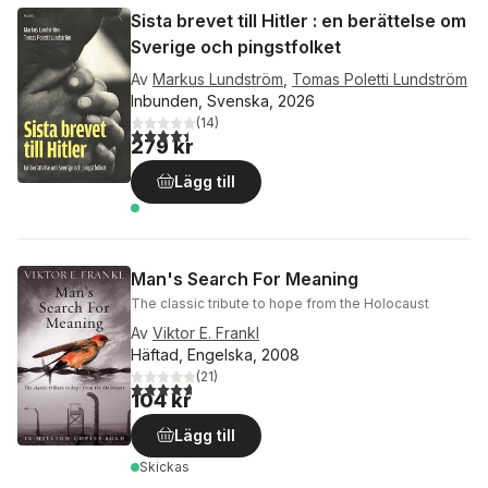
Sista brevet till Hitler : en berättelse om
Sverige och pingstfolket
Av
Markus Lundström
,
Tomas Poletti Lundström
Inbunden, Svenska, 2026
(
14
)
4,4
utav 5 stjärnor. Totalt antal röster:
279 kr
Lägg till
Man's Search For Meaning
The classic tribute to hope from the Holocaust
Av
Viktor E. Frankl
Häftad, Engelska, 2008
(
21
)
4,7
utav 5 stjärnor. Totalt antal röster:
104 kr
Lägg till
Skickas