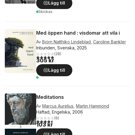
Lägg till
Skickas
Med öppen hand : visdomar att vila i
Av
Björn Natthiko Lindeblad
,
Caroline Bankler
Inbunden, Svenska, 2025
(
28
)
4,9
utav 5 stjärnor. Totalt antal röster:
305 kr
Lägg till
Meditations
Av
Marcus Aurelius
,
Martin Hammond
Häftad, Engelska, 2006
(
6
)
4,5
utav 5 stjärnor. Totalt antal röster:
103 kr
Lägg till