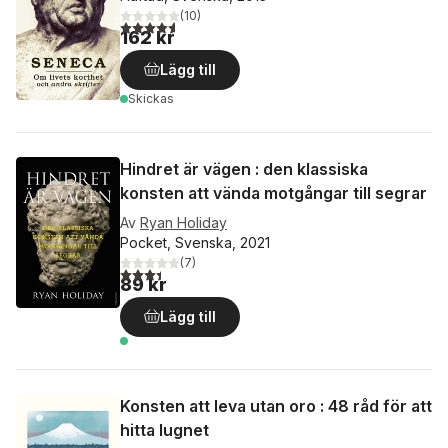
(
10
)
4,6
utav 5 stjärnor. Totalt antal röster:
162 kr
Lägg till
Skickas
Hindret är vägen : den klassiska
konsten att vända motgångar till segrar
Av
Ryan Holiday
Pocket, Svenska, 2021
(
7
)
3,4
utav 5 stjärnor. Totalt antal röster:
89 kr
Lägg till
Konsten att leva utan oro : 48 råd för att
hitta lugnet