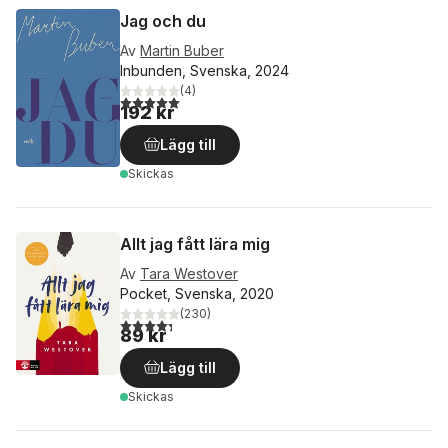
Jag och du
Av
Martin Buber
Inbunden, Svenska, 2024
(
4
)
5,0
utav 5 stjärnor. Totalt antal röster:
192 kr
Lägg till
Skickas
Allt jag fått lära mig
Av
Tara Westover
Pocket, Svenska, 2020
(
230
)
4,3
utav 5 stjärnor. Totalt antal röster:
89 kr
Lägg till
Skickas