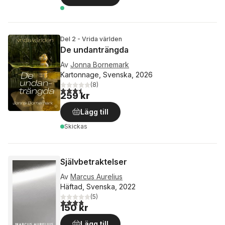
Del 2 - Vrida världen
De undanträngda
Av
Jonna Bornemark
Kartonnage, Svenska, 2026
(
8
)
3,5
utav 5 stjärnor. Totalt antal röster:
259 kr
Lägg till
Skickas
Självbetraktelser
Av
Marcus Aurelius
Häftad, Svenska, 2022
(
5
)
3,8
utav 5 stjärnor. Totalt antal röster:
150 kr
Lägg till