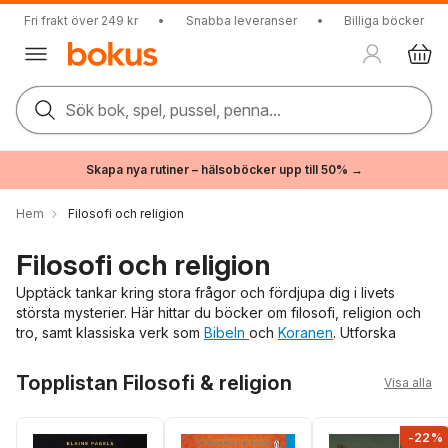
Fri frakt över 249 kr
•
Snabba leveranser
•
Billiga böcker
Sök bok, spel, pussel, penna...
Skapa nya rutiner – hälsoböcker upp till 50% →
Hem
Filosofi och religion
Filosofi och religion
Upptäck tankar kring stora frågor och fördjupa dig i livets
största mysterier. Här hittar du böcker om filosofi, religion och
tro, samt klassiska verk som
Bibeln
och
Koranen
. Utforska
texter skrivna av stora tänkare från både nutid och dåtid –
Hoppa över listan
läsning som väcker nyfikenhet och nya perspektiv.
Topplistan Filosofi & religion
Visa alla
-22%