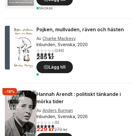
Skickas
Pojken, mullvaden, räven och hästen
Av
Charlie Mackesy
Inbunden, Svenska, 2020
(
246
)
4,6
utav 5 stjärnor. Totalt antal röster:
285 kr
Lägg till
-18%
Hannah Arendt : politiskt tänkande i
mörka tider
Av
Anders Burman
Inbunden, Svenska, 2026
(
5
)
5,0
utav 5 stjärnor. Totalt antal röster:
229 kr
279 kr