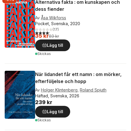
Alternativa fakta : om kunskapen och
dess fiender
Av
Åsa Wikforss
Pocket, Svenska, 2020
(
17
)
4,2
utav 5 stjärnor. Totalt antal röster:
35 kr
89 kr
Lägg till
Skickas
När lidandet får ett namn : om mörker,
efterföljelse och hopp
Av
Holger Klintenberg
,
Roland Spjuth
Häftad, Svenska, 2026
239 kr
Lägg till
Skickas