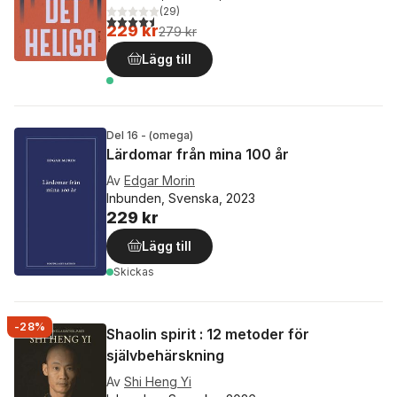
(
29
)
4,5
utav 5 stjärnor. Totalt antal röster:
229 kr
279 kr
Lägg till
Del 16 - (omega)
Lärdomar från mina 100 år
Av
Edgar Morin
Inbunden, Svenska, 2023
229 kr
Lägg till
Skickas
-28%
Shaolin spirit : 12 metoder för
självbehärskning
Av
Shi Heng Yi