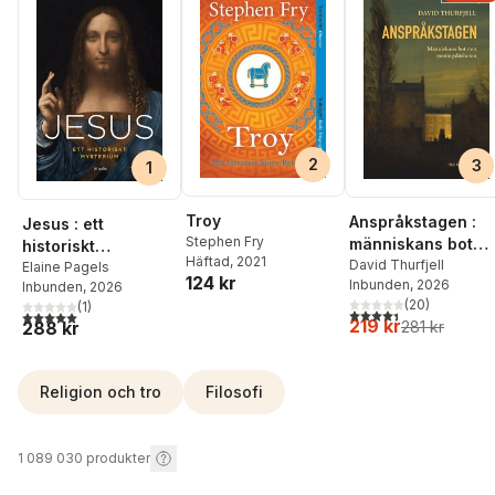
2
3
1
Troy
Anspråkstagen :
Jesus : ett
Stephen Fry
människans bot
historiskt
Häftad
, 2021
mot
David Thurfjell
mysterium
Elaine Pagels
124 kr
Inbunden
, 2026
meningslösheten
Inbunden
, 2026
(
20
)
(
1
)
4,4
utav 5 stjärnor. Tota
5,0
utav 5 stjärnor. Totalt antal röster:
219 kr
281 kr
288 kr
Religion och tro
Filosofi
1 089 030
produkter