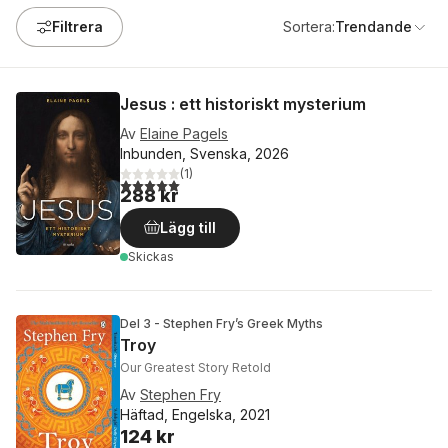
Filtrera
Sortera:
Trendande
Jesus : ett historiskt mysterium
Av
Elaine Pagels
Inbunden, Svenska, 2026
(
1
)
5,0
utav 5 stjärnor. Totalt antal röster:
288 kr
Lägg till
Skickas
Del 3 - Stephen Fry’s Greek Myths
Troy
Our Greatest Story Retold
Av
Stephen Fry
Häftad, Engelska, 2021
124 kr