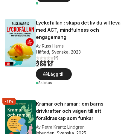
Lyckofällan : skapa det liv du vill leva
med ACT, mindfulness och
engagemang
Av
Russ Harris
Häftad, Svenska, 2023
(
2
)
5,0
utav 5 stjärnor. Totalt antal röster:
286 kr
Lägg till
Skickas
-11%
Kramar och ramar : om barns
drivkrafter och vägen till ett
föräldraskap som funkar
Av
Petra Krantz Lindgren
Inbunden, Svenska, 2025