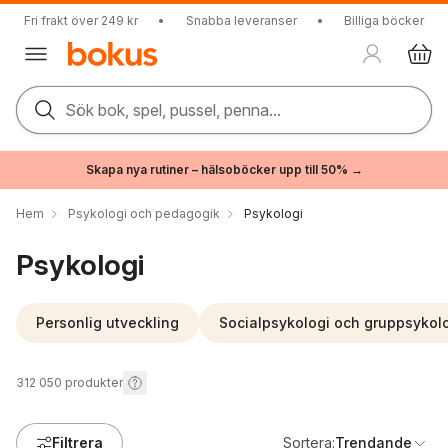
Fri frakt över 249 kr
•
Snabba leveranser
•
Billiga böcker
Sök bok, spel, pussel, penna...
Skapa nya rutiner – hälsoböcker upp till 50% →
Hem
Psykologi och pedagogik
Psykologi
Psykologi
Personlig utveckling
Socialpsykologi och gruppsykol
312 050
produkter
Filtrera
Sortera:
Trendande