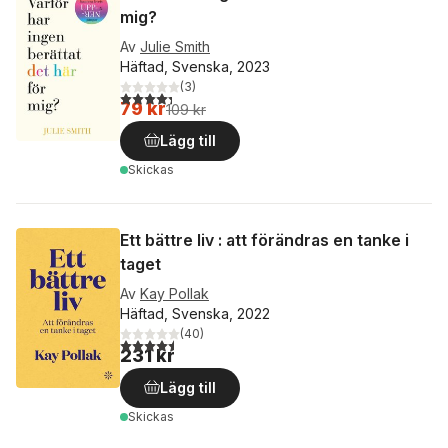
mig?
Av
Julie Smith
Häftad, Svenska, 2023
(
3
)
4,3
utav 5 stjärnor. Totalt antal röster:
79 kr
109 kr
Lägg till
Skickas
Ett bättre liv : att förändras en tanke i
taget
Av
Kay Pollak
Häftad, Svenska, 2022
(
40
)
4,5
utav 5 stjärnor. Totalt antal röster:
231 kr
Lägg till
Skickas