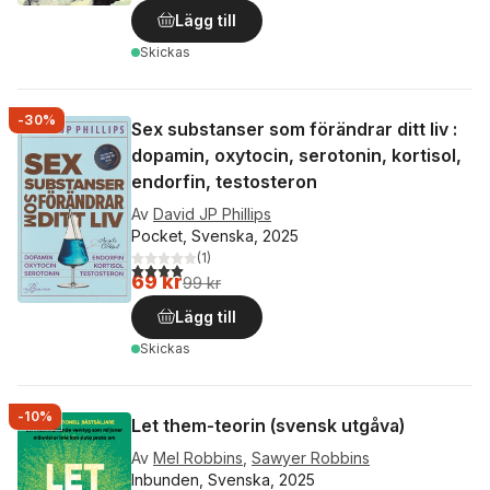
Lägg till
Skickas
-30%
Sex substanser som förändrar ditt liv :
dopamin, oxytocin, serotonin, kortisol,
endorfin, testosteron
Av
David JP Phillips
Pocket, Svenska, 2025
(
1
)
4,0
utav 5 stjärnor. Totalt antal röster:
69 kr
99 kr
Lägg till
Skickas
-10%
Let them-teorin (svensk utgåva)
Av
Mel Robbins
,
Sawyer Robbins
Inbunden, Svenska, 2025