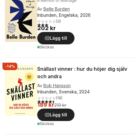
A Memoir of Marriage
Av
Belle Burden
Inbunden, Engelska, 2026
(
3
)
3,0
utav 5 stjärnor. Totalt antal röster:
202 kr
Lägg till
Skickas
-14%
Snällast vinner : hur du höjer dig själv
och andra
Av
Bob Hansson
Inbunden, Svenska, 2024
(
19
)
4,5
utav 5 stjärnor. Totalt antal röster:
189 kr
219 kr
Lägg till
Skickas