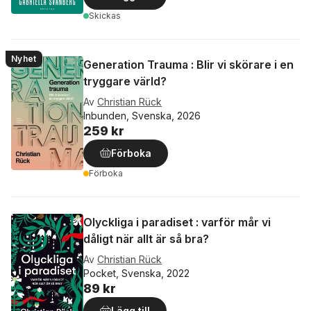
Skickas
Nyhet
Generation Trauma : Blir vi skörare i en
tryggare värld?
Av
Christian Rück
Inbunden, Svenska, 2026
259 kr
Förboka
Förboka
Olyckliga i paradiset : varför mår vi
dåligt när allt är så bra?
Av
Christian Rück
Pocket, Svenska, 2022
89 kr
Lägg till