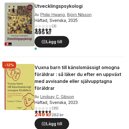
Utvecklingspsykologi
Av
Philip Hwang
,
Björn Nilsson
Häftad, Svenska, 2025
(
3
)
5,0
utav 5 stjärnor. Totalt antal röster:
495 kr
Lägg till
-12%
Vuxna barn till känslomässigt omogna
föräldrar : så läker du efter en uppväxt
med avvisande eller självupptagna
föräldrar
Av
Lindsay C. Gibson
Häftad, Svenska, 2023
(
35
)
4,7
utav 5 stjärnor. Totalt antal röster:
249 kr
282 kr
Lägg till