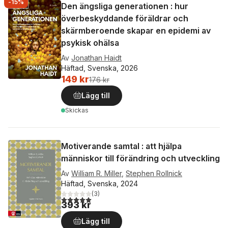
-15%
Den ängsliga generationen : hur
överbeskyddande föräldrar och
skärmberoende skapar en epidemi av
psykisk ohälsa
Av
Jonathan Haidt
Häftad, Svenska, 2026
149 kr
176 kr
Lägg till
Skickas
Motiverande samtal : att hjälpa
människor till förändring och utveckling
Av
William R. Miller
,
Stephen Rollnick
Häftad, Svenska, 2024
(
3
)
5,0
utav 5 stjärnor. Totalt antal röster:
393 kr
Lägg till