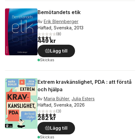
Bemötandets etik
Av
Erik Blennberger
Häftad, Svenska, 2013
(
8
)
3,5
utav 5 stjärnor. Totalt antal röster:
449 kr
Lägg till
Skickas
Extrem kravkänslighet, PDA : att förstå
och hjälpa
Av
Maria Bühler
,
Julia Esters
Häftad, Svenska, 2026
(
3
)
5,0
utav 5 stjärnor. Totalt antal röster:
282 kr
Lägg till
Skickas