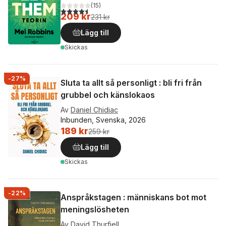
(
15
)
4,5
utav 5 stjärnor. Totalt antal röster:
209 kr
231 kr
Lägg till
Skickas
-27%
Sluta ta allt så personligt : bli fri från
grubbel och känslokaos
Av
Daniel Chidiac
Inbunden, Svenska, 2026
189 kr
259 kr
Lägg till
Skickas
-22%
Anspråkstagen : människans bot mot
meningslösheten
Av
David Thurfjell