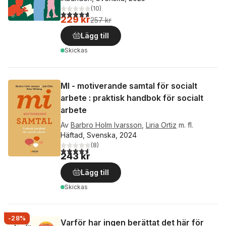
(
10
)
4,7
utav 5 stjärnor. Totalt antal röster:
229 kr
257 kr
Lägg till
Skickas
MI - motiverande samtal för socialt
arbete : praktisk handbok för socialt
arbete
Av
Barbro Holm Ivarsson
,
Liria Ortiz
m. fl.
Häftad, Svenska, 2024
(
8
)
4,6
utav 5 stjärnor. Totalt antal röster:
243 kr
Lägg till
Skickas
-28%
Varför har ingen berättat det här för