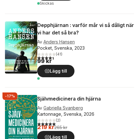
Skickas
Depphjärnan : varför mår vi så dåligt när
vi har det så bra?
Av
Anders Hansen
Pocket, Svenska, 2023
(
41
)
4,4
utav 5 stjärnor. Totalt antal röster:
99 kr
Lägg till
-17%
Självmedicinera din hjärna
Av
Gabriella Svanberg
Kartonnage, Svenska, 2026
(
2
)
5,0
utav 5 stjärnor. Totalt antal röster:
219 kr
265 kr
Lägg till