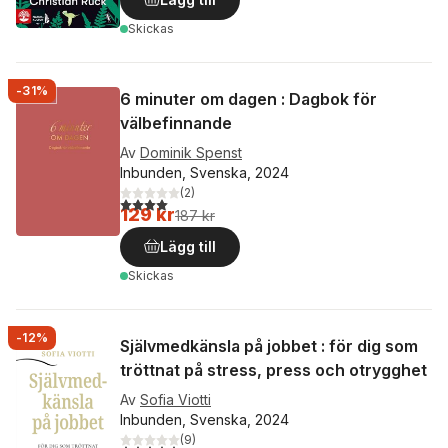
Skickas
-31%
6 minuter om dagen : Dagbok för
välbefinnande
Av
Dominik Spenst
Inbunden, Svenska, 2024
(
2
)
4,0
utav 5 stjärnor. Totalt antal röster:
129 kr
187 kr
Lägg till
Skickas
-12%
Självmedkänsla på jobbet : för dig som
tröttnat på stress, press och otrygghet
Av
Sofia Viotti
Inbunden, Svenska, 2024
(
9
)