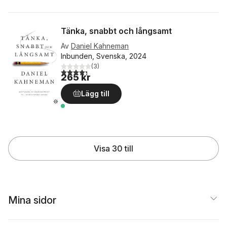
Tänka, snabbt och långsamt
Av
Daniel Kahneman
Inbunden, Svenska, 2024
(
3
)
4,3
utav 5 stjärnor. Totalt antal röster:
265 kr
Lägg till
Visa 30 till
Mina sidor