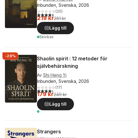
Inbunden, Svenska, 2026
(
20
)
4,4
utav 5 stjärnor. Totalt antal röster:
219 kr
281 kr
Lägg till
Skickas
-28%
Shaolin spirit : 12 metoder för
självbehärskning
Av
Shi Heng Yi
Inbunden, Svenska, 2026
(
17
)
4,3
utav 5 stjärnor. Totalt antal röster:
179 kr
249 kr
Lägg till
Strangers