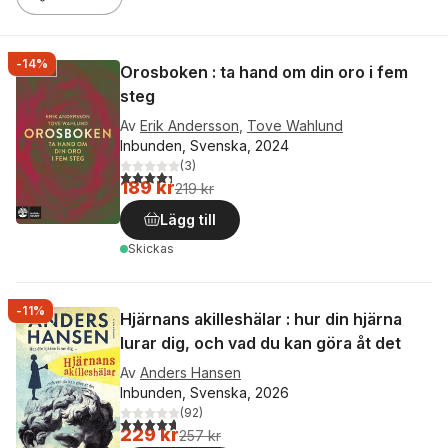
-14%
Orosboken : ta hand om din oro i fem
steg
Av
Erik Andersson
,
Tove Wahlund
Inbunden, Svenska, 2024
(
3
)
4,3
utav 5 stjärnor. Totalt antal röster:
189 kr
219 kr
Lägg till
Skickas
-11%
Hjärnans akilleshälar : hur din hjärna
lurar dig, och vad du kan göra åt det
Av
Anders Hansen
Inbunden, Svenska, 2026
(
92
)
4,7
utav 5 stjärnor. Totalt antal röster:
229 kr
257 kr