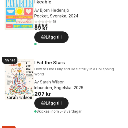
likeable
Av
Björn Hedensjö
Pocket, Svenska, 2024
(
6
)
4,0
utav 5 stjärnor. Totalt antal röster:
89 kr
Lägg till
Nyhet
I Eat the Stars
How to Live Fully and Beautifully in a Collapsing
World
Av
Sarah Wilson
Inbunden, Engelska, 2026
207 kr
Lägg till
Skickas
inom 5-8 vardagar