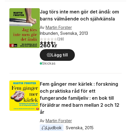
Jag törs inte men gör det ändå: om
barns välmående och självkänsla
Av
Martin Forster
Inbunden, Svenska, 2013
(
28
)
4,4
utav 5 stjärnor. Totalt antal röster:
260 kr
Lägg till
Skickas
Fem gånger mer kärlek : forskning
och praktiska råd för ett
fungerande familjeliv : en bok till
föräldrar med barn mellan 2 och 12
år
Av
Martin Forster
Ljudbok
Svenska
, 
2015