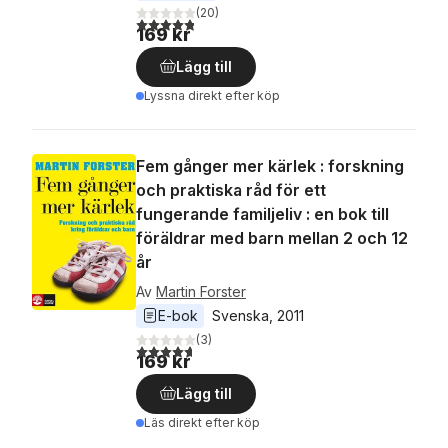
(
20
)
4,8
utav 5 stjärnor. Totalt antal röster:
169 kr
Lägg till
Lyssna direkt efter köp
Fem gånger mer kärlek : forskning
och praktiska råd för ett
fungerande familjeliv : en bok till
föräldrar med barn mellan 2 och 12
år
Av
Martin Forster
E-bok
Svenska
, 
2011
(
3
)
4,7
utav 5 stjärnor. Totalt antal röster:
169 kr
Lägg till
Läs direkt efter köp