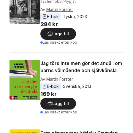
Tschernobyl/Prypjat
Av
Martin Forster
E-bok
Tyska
, 
2023
284 kr
Lägg till
Läs direkt efter köp
Jag törs inte men gör det ändå : om
barns välmående och självkänsla
Av
Martin Forster
E-bok
Svenska
, 
2013
169 kr
Lägg till
Läs direkt efter köp