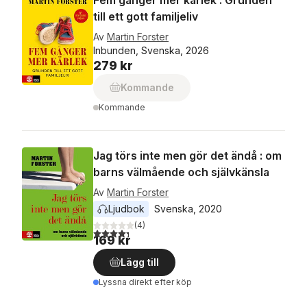
Fem gånger mer kärlek : Grunden
till ett gott familjeliv
Av
Martin Forster
Inbunden, Svenska, 2026
279 kr
Kommande
Kommande
Jag törs inte men gör det ändå : om
barns välmående och självkänsla
Av
Martin Forster
Ljudbok
Svenska
, 
2020
(
4
)
4,3
utav 5 stjärnor. Totalt antal röster:
169 kr
Lägg till
Lyssna direkt efter köp