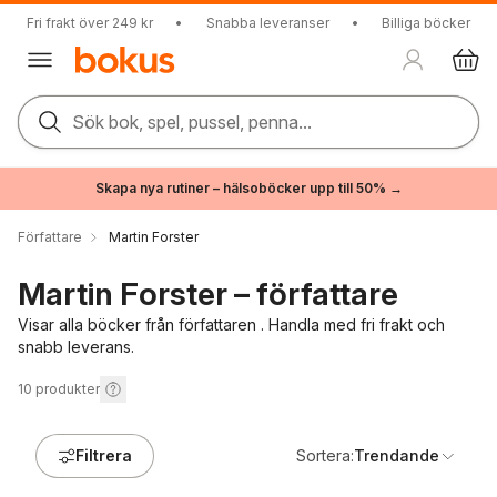
Fri frakt över 249 kr
•
Snabba leveranser
•
Billiga böcker
Sök bok, spel, pussel, penna...
Skapa nya rutiner – hälsoböcker upp till 50% →
Författare
Martin Forster
Martin Forster – författare
Visar alla böcker från författaren . Handla med fri frakt och
snabb leverans.
10
produkter
Filtrera
Sortera:
Trendande