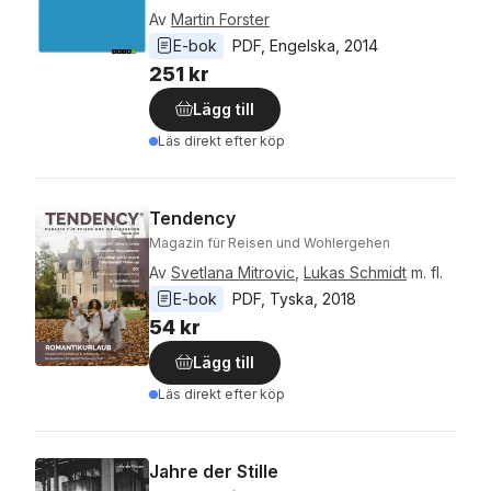
Av
Martin Forster
E-bok
PDF
, 
Engelska
, 
2014
251 kr
Lägg till
Läs direkt efter köp
Tendency
Magazin für Reisen und Wohlergehen
Av
Svetlana Mitrovic
,
Lukas Schmidt
m. fl.
E-bok
PDF
, 
Tyska
, 
2018
54 kr
Lägg till
Läs direkt efter köp
Jahre der Stille