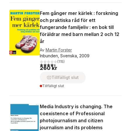
Fem gånger mer kärlek : forskning
och praktiska råd för ett
fungerande familjeliv : en bok till
föräldrar med barn mellan 2 och 12
år
Av
Martin Forster
Inbunden, Svenska, 2009
(
115
)
4,4
utav 5 stjärnor. Totalt antal röster:
260 kr
Tillfälligt slut
Tillfälligt slut
Media Industry is changing. The
coexistence of Professional
photojournalism and citizen
journalism and its problems