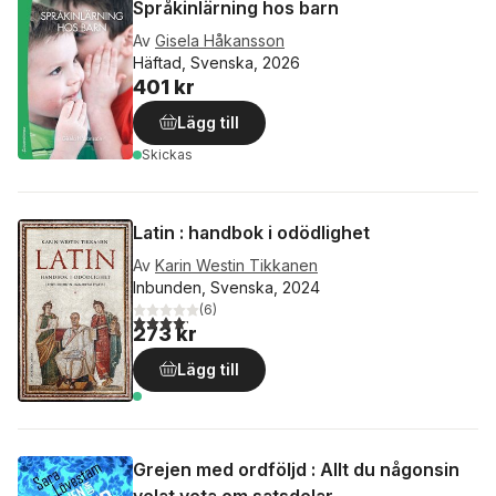
Språkinlärning hos barn
Av
Gisela Håkansson
Häftad, Svenska, 2026
401 kr
Lägg till
Skickas
Latin : handbok i odödlighet
Av
Karin Westin Tikkanen
Inbunden, Svenska, 2024
(
6
)
4,2
utav 5 stjärnor. Totalt antal röster:
273 kr
Lägg till
Grejen med ordföljd : Allt du någonsin
velat veta om satsdelar