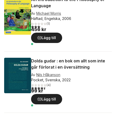
Language
Av
Michael Morris
Häftad, Engelska, 2006
(
1
)
3,0
utav 5 stjärnor. Totalt antal röster:
456 kr
Lägg till
Dolda gudar : en bok om allt som inte
går förlorat i en översättning
Av
Nils Håkanson
Pocket, Svenska, 2022
(
4
)
4,5
utav 5 stjärnor. Totalt antal röster:
99 kr
Lägg till