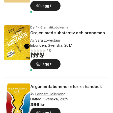
Lägg till
Del 1 - Gramatikböckerna
Grejen med substantiv och pronomen
Av
Sara Lövestam
Inbunden, Svenska, 2017
(
42
)
4,5
utav 5 stjärnor. Totalt antal röster:
135 kr
Lägg till
Argumentationens retorik : handbok
Av
Lennart Hellspong
Häftad, Svenska, 2025
396 kr
Lägg till