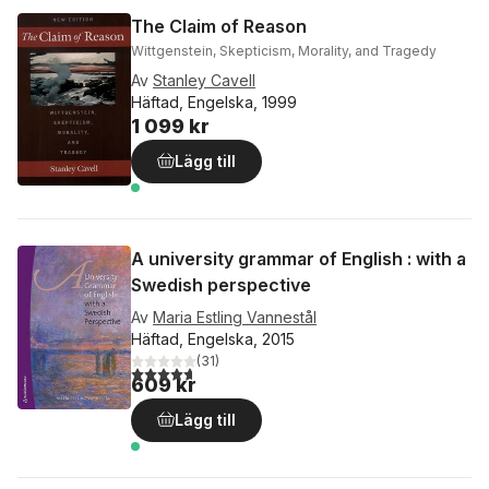
The Claim of Reason
Wittgenstein, Skepticism, Morality, and Tragedy
Av
Stanley Cavell
Häftad, Engelska, 1999
1 099 kr
Lägg till
A university grammar of English : with a
Swedish perspective
Av
Maria Estling Vannestål
Häftad, Engelska, 2015
(
31
)
4,7
utav 5 stjärnor. Totalt antal röster:
609 kr
Lägg till