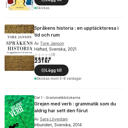
Skickas
Språkens historia : en upptäcktsresa i
tid och rum
Av
Tore Janson
Häftad, Svenska, 2021
(
1
)
5,0
utav 5 stjärnor. Totalt antal röster:
231 kr
Lägg till
Skickas
inom 5-8 vardagar
Del 1 - Grammatikböckerna
Grejen med verb : grammatik som du
aldrig har sett den förut
Av
Sara Lövestam
Inbunden, Svenska, 2014