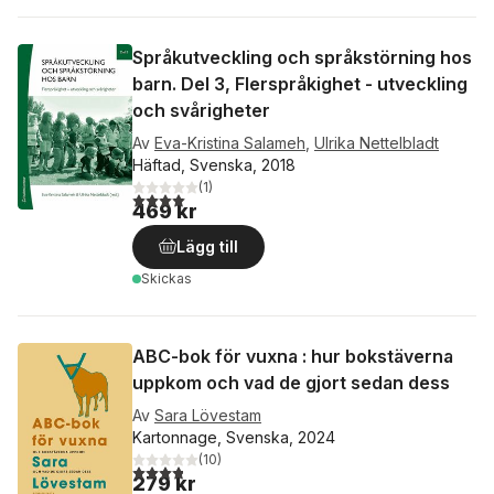
Språkutveckling och språkstörning hos
barn. Del 3, Flerspråkighet - utveckling
och svårigheter
Av
Eva-Kristina Salameh
,
Ulrika Nettelbladt
Häftad, Svenska, 2018
(
1
)
4,0
utav 5 stjärnor. Totalt antal röster:
469 kr
Lägg till
Skickas
ABC-bok för vuxna : hur bokstäverna
uppkom och vad de gjort sedan dess
Av
Sara Lövestam
Kartonnage, Svenska, 2024
(
10
)
3,8
utav 5 stjärnor. Totalt antal röster:
279 kr