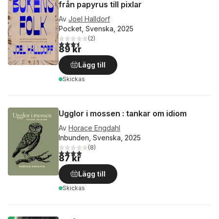
från papyrus till pixlar
Av
Joel Halldorf
Pocket, Svenska, 2025
(
2
)
3,5
utav 5 stjärnor. Totalt antal röster:
89 kr
Lägg till
Skickas
Ugglor i mossen : tankar om idiom
Av
Horace Engdahl
Inbunden, Svenska, 2025
(
8
)
3,9
utav 5 stjärnor. Totalt antal röster:
87 kr
Lägg till
Skickas