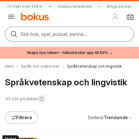
Fri frakt över 249 kr
•
Snabba leveranser
•
Billiga böcker
Sök bok, spel, pussel, penna...
Skapa nya rutiner – hälsoböcker upp till 50% →
Hem
Språk och ordböcker
Språkvetenskap och lingvistik
Språkvetenskap och lingvistik
141 430
produkter
Filtrera
Sortera:
Trendande
Nyhet