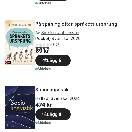
Skickas
På spaning efter språkets ursprung
Av
Sverker Johansson
Pocket, Svenska, 2020
(
12
)
4,0
utav 5 stjärnor. Totalt antal röster:
89 kr
Lägg till
Skickas
Sociolingvistik
Häftad, Svenska, 2024
474 kr
Lägg till
Skickas