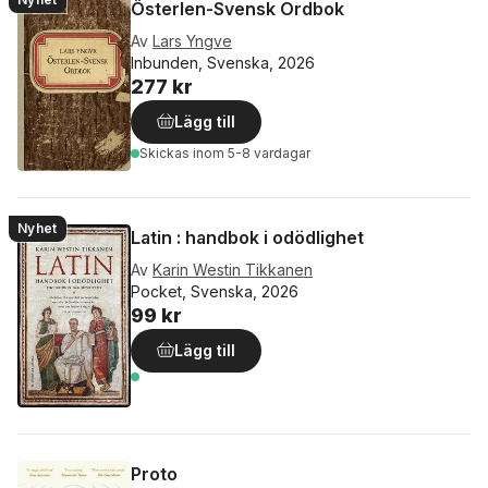
Österlen-Svensk Ordbok
Av
Lars Yngve
Inbunden, Svenska, 2026
277 kr
Lägg till
Skickas
inom 5-8 vardagar
Nyhet
Latin : handbok i odödlighet
Av
Karin Westin Tikkanen
Pocket, Svenska, 2026
99 kr
Lägg till
Proto