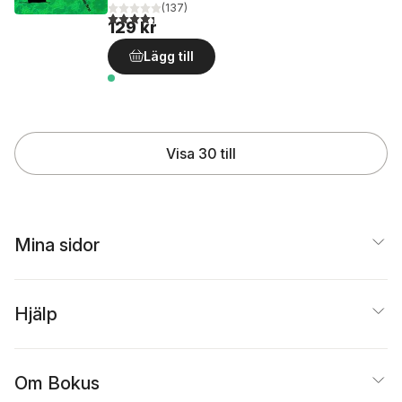
(
137
)
4,3
utav 5 stjärnor. Totalt antal röster:
129 kr
Lägg till
Visa 30 till
Mina sidor
Hjälp
Om Bokus