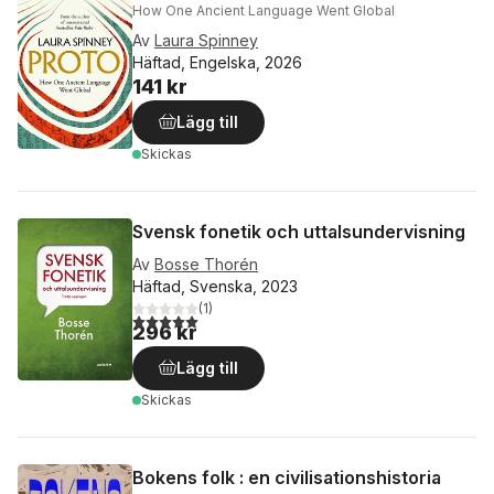
How One Ancient Language Went Global
Av
Laura Spinney
Häftad, Engelska, 2026
141 kr
Lägg till
Skickas
Svensk fonetik och uttalsundervisning
Av
Bosse Thorén
Häftad, Svenska, 2023
(
1
)
5,0
utav 5 stjärnor. Totalt antal röster:
296 kr
Lägg till
Skickas
Bokens folk : en civilisationshistoria