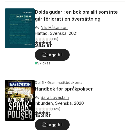
Dolda gudar : en bok om allt som inte
går förlorat i en översättning
Av
Nils Håkanson
Häftad, Svenska, 2021
(
16
)
4,6
utav 5 stjärnor. Totalt antal röster:
245 kr
Lägg till
Skickas
Del 5 - Grammatikböckerna
Handbok för språkpoliser
Av
Sara Lövestam
Inbunden, Svenska, 2020
(
129
)
4,4
utav 5 stjärnor. Totalt antal röster:
153 kr
Lägg till