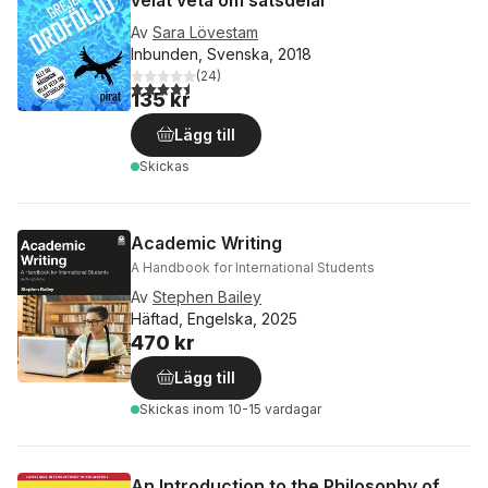
Av
Sara Lövestam
Inbunden, Svenska, 2018
(
24
)
4,5
utav 5 stjärnor. Totalt antal röster:
135 kr
Lägg till
Skickas
Academic Writing
A Handbook for International Students
Av
Stephen Bailey
Häftad, Engelska, 2025
470 kr
Lägg till
Skickas
inom 10-15 vardagar
An Introduction to the Philosophy of