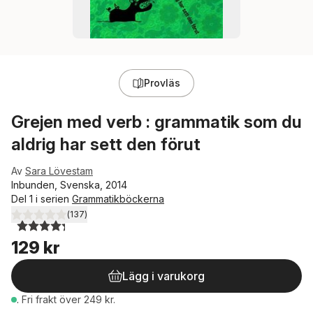
Provläs
Grejen med verb : grammatik som du
aldrig har sett den förut
Av
Sara Lövestam
Inbunden, Svenska, 2014
Del 1 i serien
Grammatikböckerna
(
137
)
4,3
utav 5 stjärnor. Totalt antal röster:
129 kr
Lägg i varukorg
.
Fri frakt över 249 kr.