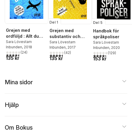
Del 1
Del 5
Grejen med
Grejen med
Handbok för
ordföljd : Allt du
substantiv och
språkpoliser
någonsin velat veta
Sara Lövestam
pronomen
Sara Lövestam
Sara Lövestam
Inbunden
, 2018
Inbunden
, 2017
Inbunden
, 2020
om satsdelar
(
24
)
(
42
)
(
129
)
4,5
utav 5 stjärnor. Totalt antal röster:
4,5
utav 5 stjärnor. Totalt antal röster:
4,4
utav 5 stjärnor. Tota
135 kr
135 kr
153 kr
Mina sidor
Hjälp
Om Bokus