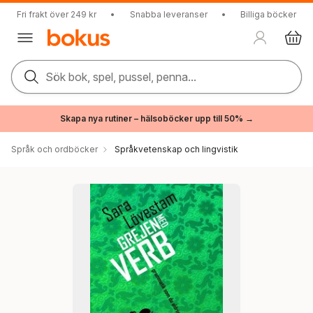
Fri frakt över 249 kr
•
Snabba leveranser
•
Billiga böcker
Sök bok, spel, pussel, penna...
Skapa nya rutiner – hälsoböcker upp till 50% →
Språk och ordböcker
Språkvetenskap och lingvistik