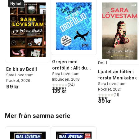
Nyhet
Grejen med
Del 1
ordföljd : Allt du
En bit av Bodil
Ljudet av fötter :
någonsin velat veta
Sara Lövestam
Sara Lövestam
första Monikabok
Inbunden
, 2018
om satsdelar
Pocket
, 2026
Sara Lövestam
(
24
)
99 kr
4,5
utav 5 stjärnor. Totalt antal röster:
Pocket
, 2021
135 kr
(
11
)
3,3
utav 5 stjärnor. Tota
89 kr
Hoppa över listan
Mer från samma serie