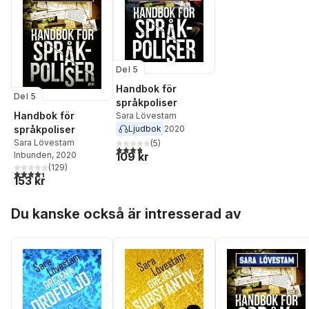
Del 5
Handbok för
Del 5
språkpoliser
Handbok för
Sara Lövestam
språkpoliser
Ljudbok
2020
Sara Lövestam
(
5
)
3,8
utav 5 stjärnor. Totalt antal röster:
Inbunden
, 2020
109 kr
(
129
)
4,4
utav 5 stjärnor. Totalt antal röster:
153 kr
Hoppa över listan
Du kanske också är intresserad av