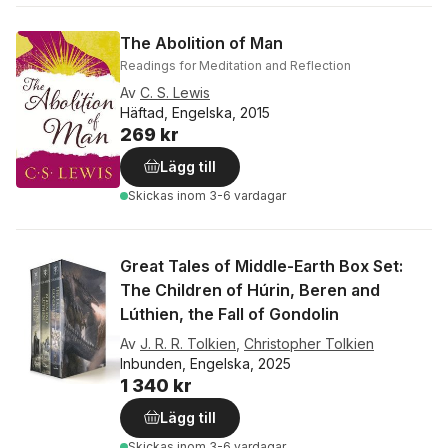
The Abolition of Man
Readings for Meditation and Reflection
Av
C. S. Lewis
Häftad, Engelska, 2015
269 kr
Lägg till
Skickas
inom 3-6 vardagar
Great Tales of Middle-Earth Box Set:
The Children of Húrin, Beren and
Lúthien, the Fall of Gondolin
Av
J. R. R. Tolkien
,
Christopher Tolkien
Inbunden, Engelska, 2025
1 340 kr
Lägg till
Skickas
inom 3-6 vardagar