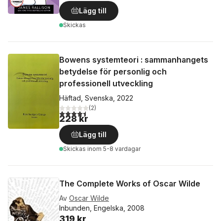
Lägg till
Skickas
Bowens systemteori : sammanhangets
betydelse för personlig och
professionell utveckling
Häftad, Svenska, 2022
(
2
)
4,5
utav 5 stjärnor. Totalt antal röster:
228 kr
Lägg till
Skickas
inom 5-8 vardagar
The Complete Works of Oscar Wilde
Av
Oscar Wilde
Inbunden, Engelska, 2008
319 kr