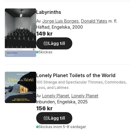
Labyrinths
Av
Jorge Luis Borges
,
Donald Yates
m. fl.
Häftad, Engelska, 2000
149 kr
Lägg till
Skickas
Lonely Planet Toilets of the World
100 Strange and Spectacular Thrones, Commodes,
Loos, and Latrines
Av
Lonely Planet
,
Lonely Planet
Inbunden, Engelska, 2025
156 kr
Lägg till
Skickas
inom 5-8 vardagar