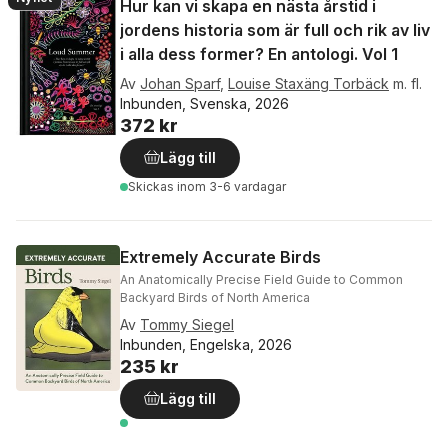
Hur kan vi skapa en nästa årstid i
jordens historia som är full och rik av liv
i alla dess former? En antologi. Vol 1
Av
Johan Sparf
,
Louise Staxäng Torbäck
m. fl.
Inbunden, Svenska, 2026
372 kr
Lägg till
Skickas
inom 3-6 vardagar
Extremely Accurate Birds
An Anatomically Precise Field Guide to Common
Backyard Birds of North America
Av
Tommy Siegel
Inbunden, Engelska, 2026
235 kr
Lägg till