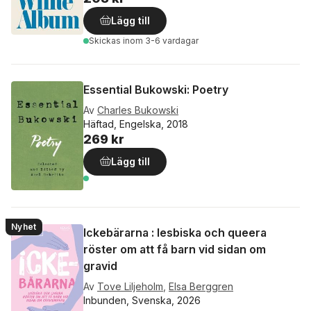
Lägg till
Skickas
inom 3-6 vardagar
Essential Bukowski: Poetry
Av
Charles Bukowski
Häftad, Engelska, 2018
269 kr
Lägg till
Nyhet
Ickebärarna : lesbiska och queera
röster om att få barn vid sidan om
gravid
Av
Tove Liljeholm
,
Elsa Berggren
Inbunden, Svenska, 2026