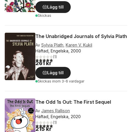
Lägg till
Skickas
The Unabridged Journals of Sylvia Plath
Av
Sylvia Plath
,
Karen V. Kukil
Häftad, Engelska, 2000
(
1
)
5,0
utav 5 stjärnor. Totalt antal röster:
261 kr
Lägg till
Skickas
inom 3-6 vardagar
The Odd 1s Out: The First Sequel
Av
James Rallison
Häftad, Engelska, 2020
(
1
)
5,0
utav 5 stjärnor. Totalt antal röster:
215 kr