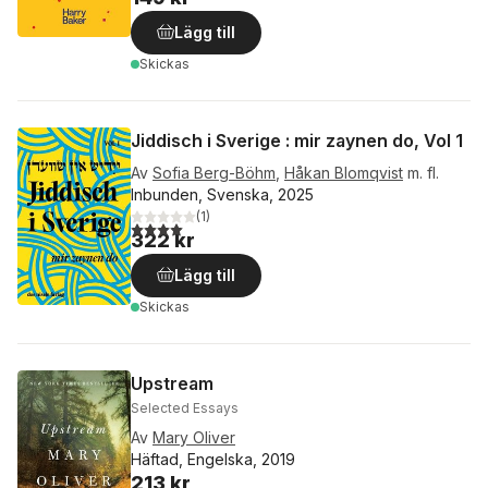
Lägg till
Skickas
Jiddisch i Sverige : mir zaynen do, Vol 1
Av
Sofia Berg-Böhm
,
Håkan Blomqvist
m. fl.
Inbunden, Svenska, 2025
(
1
)
4,0
utav 5 stjärnor. Totalt antal röster:
322 kr
Lägg till
Skickas
Upstream
Selected Essays
Av
Mary Oliver
Häftad, Engelska, 2019
213 kr