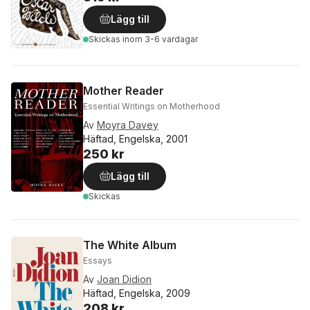
Lägg till
Skickas
inom 3-6 vardagar
Mother Reader
Essential Writings on Motherhood
Av
Moyra Davey
Häftad, Engelska, 2001
250 kr
Lägg till
Skickas
The White Album
Essays
Av
Joan Didion
Häftad, Engelska, 2009
208 kr