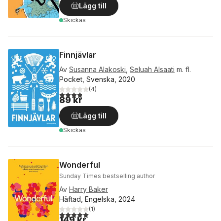
Lägg till
Skickas
Finnjävlar
Av
Susanna Alakoski
,
Seluah Alsaati
m. fl.
Pocket, Svenska, 2020
(
4
)
3,8
utav 5 stjärnor. Totalt antal röster:
89 kr
Lägg till
Skickas
Wonderful
Sunday Times bestselling author
Av
Harry Baker
Häftad, Engelska, 2024
(
1
)
5,0
utav 5 stjärnor. Totalt antal röster:
149 kr