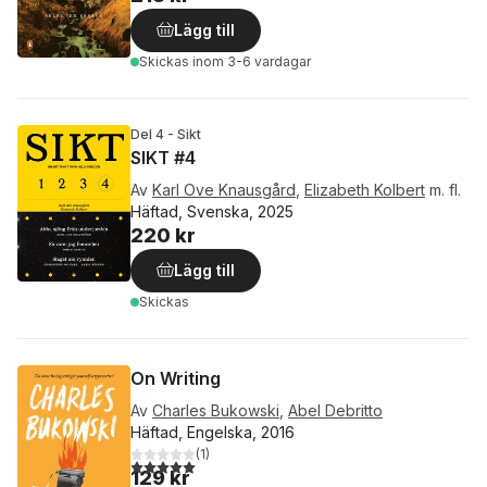
Lägg till
Skickas
inom 3-6 vardagar
Del 4 - Sikt
SIKT #4
Av
Karl Ove Knausgård
,
Elizabeth Kolbert
m. fl.
Häftad, Svenska, 2025
220 kr
Lägg till
Skickas
On Writing
Av
Charles Bukowski
,
Abel Debritto
Häftad, Engelska, 2016
(
1
)
5,0
utav 5 stjärnor. Totalt antal röster:
129 kr