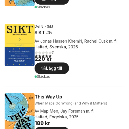
Skickas
Del 5 - Sikt
SIKT #5
Av
Jonas Hassen Khemiri
,
Rachel Cusk
m. fl.
Häftad, Svenska, 2026
(
1
)
5,0
utav 5 stjärnor. Totalt antal röster:
220 kr
Lägg till
Skickas
This Way Up
When Maps Go Wrong (and Why it Matters)
Av
Map Men
,
Jay Foreman
m. fl.
Häftad, Engelska, 2025
189 kr