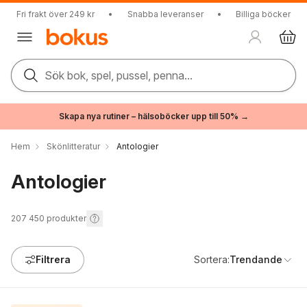
Fri frakt över 249 kr
•
Snabba leveranser
•
Billiga böcker
Sök bok, spel, pussel, penna...
Skapa nya rutiner – hälsoböcker upp till 50% →
Hem
Skönlitteratur
Antologier
Antologier
207 450
produkter
Filtrera
Sortera:
Trendande