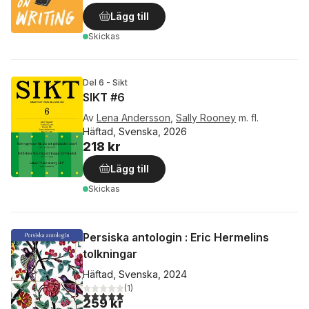
Lägg till
Skickas
Del 6 - Sikt
SIKT #6
Av
Lena Andersson
,
Sally Rooney
m. fl.
Häftad, Svenska, 2026
218 kr
Lägg till
Skickas
Persiska antologin : Eric Hermelins
tolkningar
Häftad, Svenska, 2024
(
1
)
5,0
utav 5 stjärnor. Totalt antal röster:
259 kr