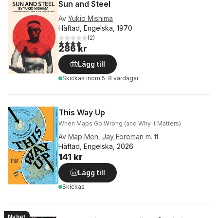
Sun and Steel
Av
Yukio Mishima
Häftad, Engelska, 1970
(
2
)
4,0
utav 5 stjärnor. Totalt antal röster:
286 kr
Lägg till
Skickas
inom 5-8 vardagar
This Way Up
When Maps Go Wrong (and Why it Matters)
Av
Map Men
,
Jay Foreman
m. fl.
Häftad, Engelska, 2026
141 kr
Lägg till
Skickas
Nyhet