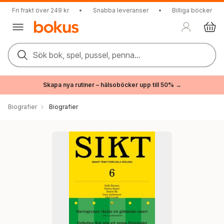
Fri frakt över 249 kr
•
Snabba leveranser
•
Billiga böcker
Sök bok, spel, pussel, penna...
Skapa nya rutiner – hälsoböcker upp till 50% →
Biografier
Biografier