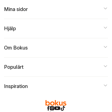
Hodgkinson
,
Per
Andersson
,
Annie Duke
,
Mina sidor
Tommy Andersson
,
Hannah Ritchie
,
Grant
Snider
,
Clara Thor
,
Maria Stanfors
Hjälp
Om Bokus
Populärt
Inspiration