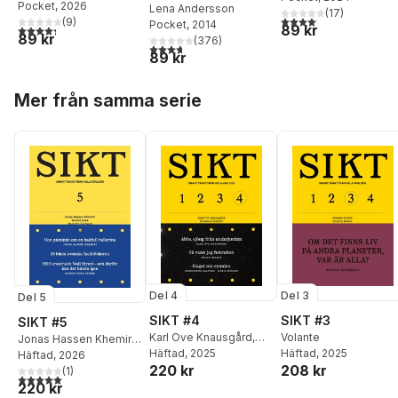
Pocket
, 2026
roman om kärlek
Lena Andersson
(
17
)
4,1
utav 5 stjärnor. Total
(
9
)
Pocket
, 2014
89 kr
4,3
utav 5 stjärnor. Totalt antal röster:
89 kr
(
376
)
3,7
utav 5 stjärnor. Totalt antal röster:
89 kr
Hoppa över listan
Mer från samma serie
Del 4
Del 3
Del 5
SIKT #4
SIKT #3
SIKT #5
Karl Ove Knausgård
,
Volante
Jonas Hassen Khemiri
,
Elizabeth Kolbert
Häftad
, 2025
,
Häftad
, 2025
Rachel Cusk
Häftad
, 2026
,
Malcom
220 kr
208 kr
Johan Olsson
,
Ezra
Gladwell
(
,
1
Kristina
)
5,0
utav 5 stjärnor. Totalt antal röster:
Klein
,
Derek
220 kr
Sandberg
,
Andrew