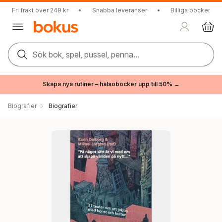
Fri frakt över 249 kr
•
Snabba leveranser
•
Billiga böcker
Sök bok, spel, pussel, penna...
Skapa nya rutiner – hälsoböcker upp till 50% →
Biografier
Biografier