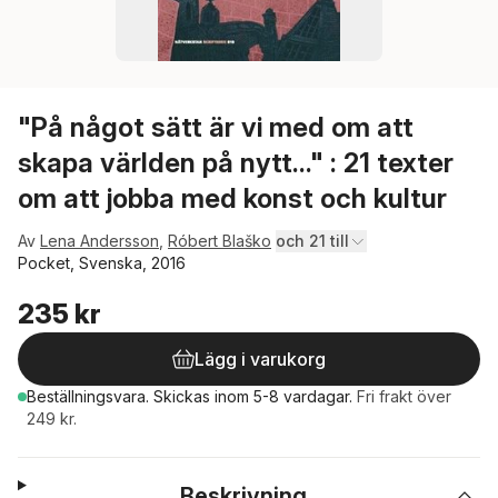
"På något sätt är vi med om att
skapa världen på nytt..." : 21 texter
om att jobba med konst och kultur
Av
Lena Andersson
,
Róbert Blaško
och 21 till
Pocket, Svenska, 2016
235 kr
Lägg i varukorg
Beställningsvara.
Skickas
inom 5-8 vardagar
.
Fri frakt över
249 kr.
Beskrivning