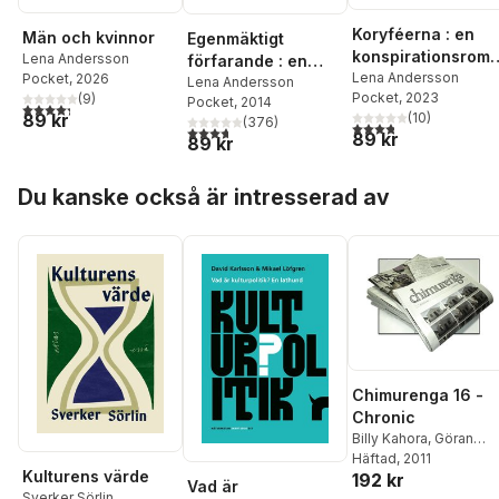
Koryféerna : en
Män och kvinnor
Egenmäktigt
konspirationsrom
Lena Andersson
förfarande : en
n
Lena Andersson
Pocket
, 2026
roman om kärlek
Lena Andersson
Pocket
, 2023
(
9
)
Pocket
, 2014
4,3
utav 5 stjärnor. Totalt antal röster:
(
10
)
89 kr
(
376
)
3,8
utav 5 stjärnor. Tota
3,7
utav 5 stjärnor. Totalt antal röster:
89 kr
89 kr
Hoppa över listan
Du kanske också är intresserad av
Chimurenga 16 -
Chronic
Billy Kahora
,
Göran
Dahlberg
Häftad
, 2011
,
Gabriella
Kulturens värde
192 kr
Håkansson
,
Hansén
Vad är
Sverker Sörlin