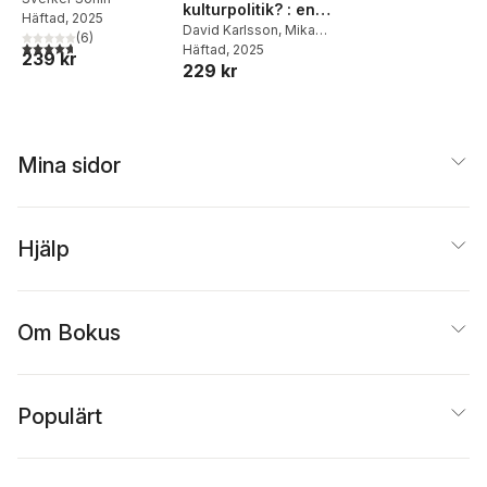
kulturpolitik? : en
Häftad
, 2025
lathund
David Karlsson
,
Mikael
(
6
)
4,7
utav 5 stjärnor. Totalt antal röster:
Löfgren
Häftad
, 2025
239 kr
229 kr
Mina sidor
Hjälp
Om Bokus
Populärt