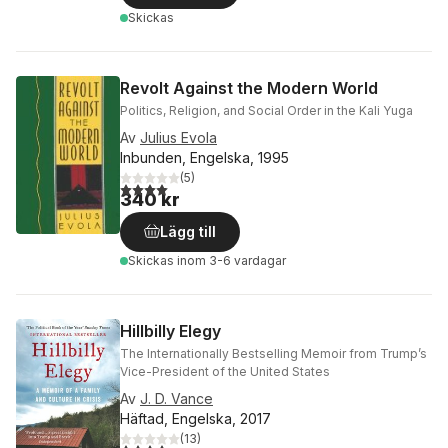
Skickas
Revolt Against the Modern World
Politics, Religion, and Social Order in the Kali Yuga
Av
Julius Evola
Inbunden, Engelska, 1995
(
5
)
4,0
utav 5 stjärnor. Totalt antal röster:
340 kr
Lägg till
Skickas
inom 3-6 vardagar
Hillbilly Elegy
The Internationally Bestselling Memoir from Trump’s
Vice-President of the United States
Av
J. D. Vance
Häftad, Engelska, 2017
(
13
)
4,2
utav 5 stjärnor. Totalt antal röster: