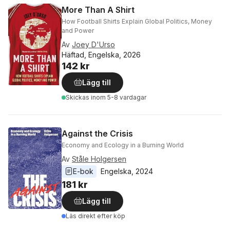
More Than A Shirt
How Football Shirts Explain Global Politics, Money
and Power
Av
Joey D'Urso
Häftad, Engelska, 2026
142 kr
Lägg till
Skickas
inom 5-8 vardagar
Against the Crisis
Economy and Ecology in a Burning World
Av
Ståle Holgersen
E-bok
Engelska
, 
2024
181 kr
Lägg till
Läs direkt efter köp