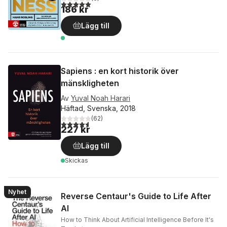
5,0
utav 5 stjärnor. Totalt antal röster:
186 kr
Lägg till
Sapiens : en kort historik över
mänskligheten
Av
Yuval Noah Harari
Häftad, Svenska, 2018
(
62
)
4,6
utav 5 stjärnor. Totalt antal röster:
227 kr
Lägg till
Skickas
Nyhet
Reverse Centaur's Guide to Life After
AI
How to Think About Artificial Intelligence Before It's