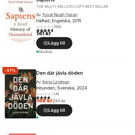
THE MULTI-MILLION COPY BESTSELLER
Av
Yuval Noah Harari
Häftad, Engelska, 2015
(
56
)
4,7
utav 5 stjärnor. Totalt antal röster:
141 kr
Lägg till
Skickas
-37%
Den där jävla döden
Av
Anna Lindman
Inbunden, Svenska, 2024
(
4
)
4,0
utav 5 stjärnor. Totalt antal röster:
149 kr
237 kr
Lägg till