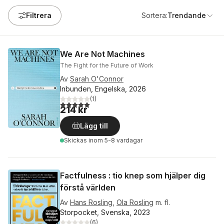
Filtrera
Sortera:
Trendande
We Are Not Machines
The Fight for the Future of Work
Av
Sarah O'Connor
Inbunden, Engelska, 2026
(
1
)
5,0
utav 5 stjärnor. Totalt antal röster:
214 kr
Lägg till
Skickas
inom 5-8 vardagar
Factfulness : tio knep som hjälper dig
förstå världen
Av
Hans Rosling
,
Ola Rosling
m. fl.
Storpocket, Svenska, 2023
(
6
)