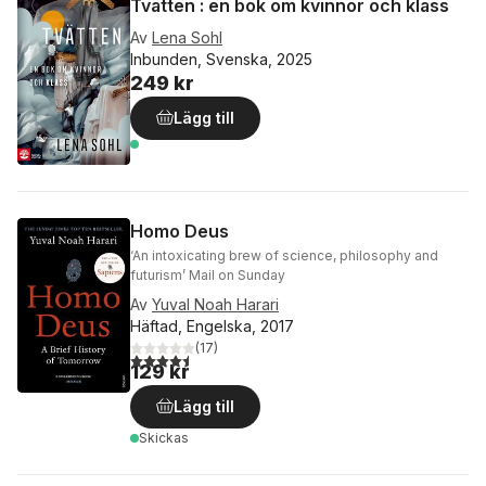
Tvätten : en bok om kvinnor och klass
Av
Lena Sohl
Inbunden, Svenska, 2025
249 kr
Lägg till
Homo Deus
‘An intoxicating brew of science, philosophy and
futurism’ Mail on Sunday
Av
Yuval Noah Harari
Häftad, Engelska, 2017
(
17
)
4,5
utav 5 stjärnor. Totalt antal röster:
129 kr
Lägg till
Skickas