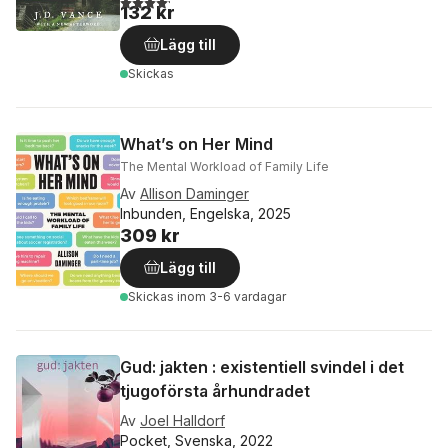
132 kr
Lägg till
Skickas
What’s on Her Mind
The Mental Workload of Family Life
Av
Allison Daminger
Inbunden, Engelska, 2025
309 kr
Lägg till
Skickas
inom 3-6 vardagar
Gud: jakten : existentiell svindel i det
tjugoförsta århundradet
Av
Joel Halldorf
Pocket, Svenska, 2022