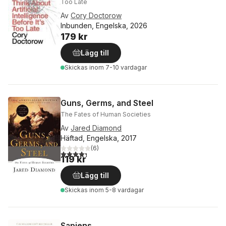
Too Late
Av
Cory Doctorow
Inbunden, Engelska, 2026
179 kr
Lägg till
Skickas
inom 7-10 vardagar
Guns, Germs, and Steel
The Fates of Human Societies
Av
Jared Diamond
Häftad, Engelska, 2017
(
6
)
4,3
utav 5 stjärnor. Totalt antal röster:
119 kr
Lägg till
Skickas
inom 5-8 vardagar
Sapiens