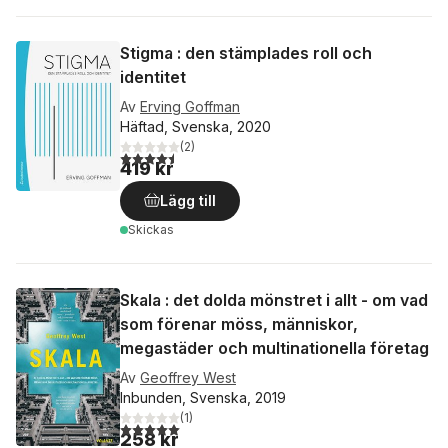
Stigma : den stämplades roll och
identitet
Av
Erving Goffman
Häftad, Svenska, 2020
(
2
)
4,5
utav 5 stjärnor. Totalt antal röster:
419 kr
Lägg till
Skickas
Skala : det dolda mönstret i allt - om vad
som förenar möss, människor,
megastäder och multinationella företag
Av
Geoffrey West
Inbunden, Svenska, 2019
(
1
)
5,0
utav 5 stjärnor. Totalt antal röster:
258 kr