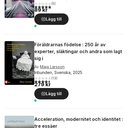
(
5
)
4,8
utav 5 stjärnor. Totalt antal röster:
89 kr
Lägg till
Föräldrarnas födelse : 250 år av
experter, släktingar och andra som lagt
sig i
Av
Maja Larsson
Inbunden, Svenska, 2025
(
13
)
4,5
utav 5 stjärnor. Totalt antal röster:
279 kr
Lägg till
Acceleration, modernitet och identitet :
tre essäer