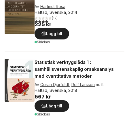
Av
Hartmut Rosa
Häftad, Svenska, 2014
(
12
)
4,1
utav 5 stjärnor. Totalt antal röster:
225 kr
Lägg till
Skickas
Statistisk verktygslåda 1 :
samhällsvetenskaplig orsaksanalys
med kvantitativa metoder
Av
Göran Djurfeldt
,
Rolf Larsson
m. fl.
Häftad, Svenska, 2018
567 kr
Lägg till
Skickas