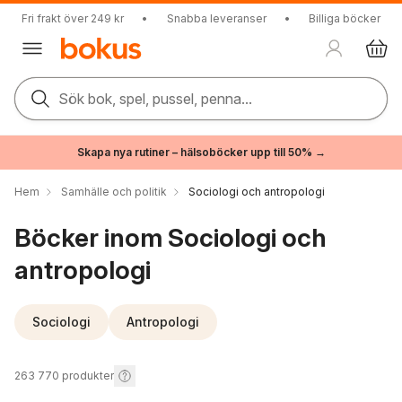
Fri frakt över 249 kr
•
Snabba leveranser
•
Billiga böcker
Sök bok, spel, pussel, penna...
Skapa nya rutiner – hälsoböcker upp till 50% →
Hem
Samhälle och politik
Sociologi och antropologi
Böcker inom Sociologi och
antropologi
Sociologi
Antropologi
263 770
produkter