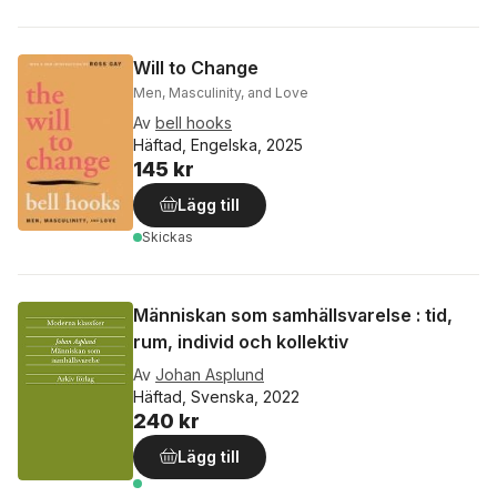
Will to Change
Men, Masculinity, and Love
Av
bell hooks
Häftad, Engelska, 2025
145 kr
Lägg till
Skickas
Människan som samhällsvarelse : tid,
rum, individ och kollektiv
Av
Johan Asplund
Häftad, Svenska, 2022
240 kr
Lägg till