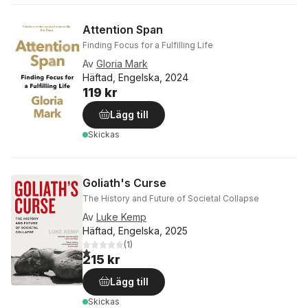
Attention Span
Finding Focus for a Fulfilling Life
Av
Gloria Mark
Häftad, Engelska, 2024
119 kr
Lägg till
Skickas
Goliath's Curse
The History and Future of Societal Collapse
Av
Luke Kemp
Häftad, Engelska, 2025
(
1
)
1,0
utav 5 stjärnor. Totalt antal röster:
215 kr
Lägg till
Skickas