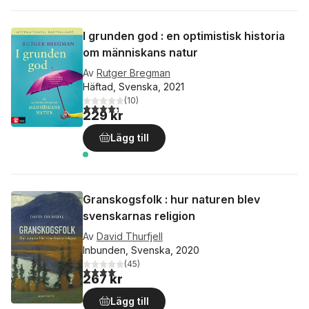
I grunden god : en optimistisk historia
om människans natur
Av
Rutger Bregman
Häftad, Svenska, 2021
(
10
)
4,3
utav 5 stjärnor. Totalt antal röster:
229 kr
Lägg till
Granskogsfolk : hur naturen blev
svenskarnas religion
Av
David Thurfjell
Inbunden, Svenska, 2020
(
45
)
4,1
utav 5 stjärnor. Totalt antal röster:
267 kr
Lägg till