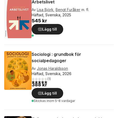
Arbetslivet
Av
Lisa Björk
,
Bengt Furåker
m. fl.
Häftad, Svenska, 2025
545 kr
Lägg till
Sociologi : grundbok för
socialpedagoger
Av
Jonas Haraldsson
Häftad, Svenska, 2026
(
1
)
5,0
utav 5 stjärnor. Totalt antal röster:
388 kr
Lägg till
Skickas
inom 5-8 vardagar