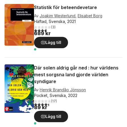
Statistik för beteendevetare
Av
Joakim Westerlund
,
Elisabet Borg
Häftad, Svenska, 2021
(
3
)
3,7
utav 5 stjärnor. Totalt antal röster:
689 kr
Lägg till
Där solen aldrig går ned : hur världens
mest sorgsna land gjorde världen
syndigare
Av
Henrik Brandão Jönsson
Pocket, Svenska, 2022
(
17
)
4,4
utav 5 stjärnor. Totalt antal röster:
89 kr
Lägg till