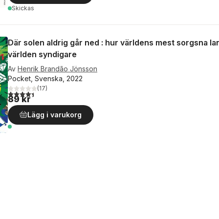
Skickas
Där solen aldrig går ned : hur världens mest sorgsna la
världen syndigare
Av
Henrik Brandão Jönsson
Pocket, Svenska, 2022
(
17
)
4,4
utav 5 stjärnor. Totalt antal röster:
89 kr
Lägg i varukorg