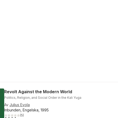
Revolt Against the Modern World
Politics, Religion, and Social Order in the Kali Yuga
Av
Julius Evola
Inbunden, Engelska, 1995
(
5
)
4,0
utav 5 stjärnor. Totalt antal röster: