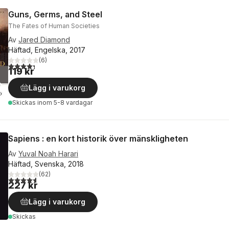
Guns, Germs, and Steel
The Fates of Human Societies
Av
Jared Diamond
Häftad, Engelska, 2017
(
6
)
4,3
utav 5 stjärnor. Totalt antal röster:
119 kr
Lägg i varukorg
Skickas
inom 5-8 vardagar
Sapiens : en kort historik över mänskligheten
Av
Yuval Noah Harari
Häftad, Svenska, 2018
(
62
)
4,6
utav 5 stjärnor. Totalt antal röster:
227 kr
Lägg i varukorg
Skickas