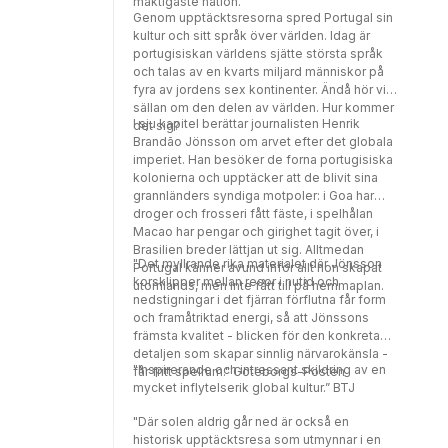
mäktigaste nation.
Genom upptäcktsresorna spred Portugal sin
kultur och sitt språk över världen. Idag är
portugisiskan världens sjätte största språk
och talas av en kvarts miljard människor på
fyra av jordens sex kontinenter. Ändå hör vi
sällan om den delen av världen. Hur kommer
I sju kapitel berättar journalisten Henrik
det sig?
Brandão Jönsson om arvet efter det globala
imperiet. Han besöker de forna portugisiska
kolonierna och upptäcker att de blivit sina
grannländers syndiga motpoler: i Goa har
droger och frosseri fått fäste, i spelhålan
Macao har pengar och girighet tagit över, i
Brasilien breder lättjan ut sig. Alltmedan
"Det myllrande rika materialet där Jönsson
Portugal känner avund inför allt hon skapat
korsklipper mellan resor i nutid och
utomlands, men inte fått till på hemmaplan.
nedstigningar i det fjärran förflutna får form
och framåtriktad energi, så att Jönssons
främsta kvalitet - blicken för den konkreta
detaljen som skapar sinnlig närvarokänsla -
"Inspirerande och intressant skildring av en
får fritt spelrum." Göteborgs-Posten
mycket inflytelserik global kultur.” BTJ
"Där solen aldrig går ned är också en
historisk upptäcktsresa som utmynnar i en