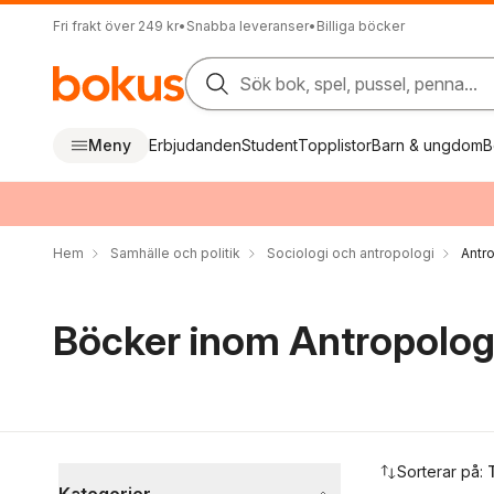
Fri frakt över 249 kr
•
Snabba leveranser
•
Billiga böcker
Sök bok, spel, pussel, penna...
Meny
Erbjudanden
Student
Topplistor
Barn & ungdom
B
Hem
Samhälle och politik
Sociologi och antropologi
Antr
Böcker inom Antropolog
Hoppa över filtreringsmeny
Sorterar på: