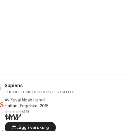
Sapiens
THE MULTI-MILLION COPY BESTSELLER
Av
Yuval Noah Harari
Häftad, Engelska, 2015
(
56
)
4,7
utav 5 stjärnor. Totalt antal röster:
141 kr
Lägg i varukorg