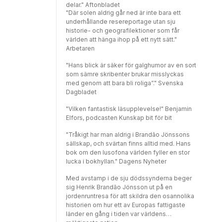
delar." Aftonbladet
"Där solen aldrig går ned är inte bara ett
underhållande resereportage utan sju
historie- och geografilektioner som får
världen att hänga ihop på ett nytt sätt."
Arbetaren
"Hans blick är säker för galghumor av en sort
som sämre skribenter brukar misslyckas
med genom att bara bli roliga”." Svenska
Dagbladet
"Vilken fantastisk läsupplevelse!" Benjamin
Elfors, podcasten Kunskap bit för bit
"Tråkigt har man aldrig i Brandão Jönssons
sällskap, och svärtan finns alltid med. Hans
bok om den lusofona världen fyller en stor
lucka i bokhyllan." Dagens Nyheter
Med avstamp i de sju dödssynderna beger
sig Henrik Brandão Jönsson ut på en
jordenruntresa för att skildra den osannolika
historien om hur ett av Europas fattigaste
länder en gång i tiden var världens