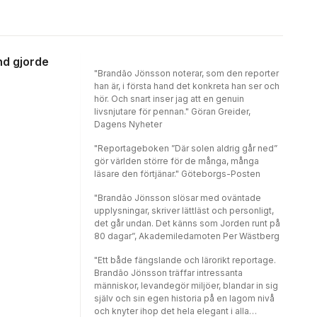
fraction of that time, one species among
countless others has conquered it: us.In this
bold and provocative book, Yuval Noah
Harari explores who we are, how we got here
and where we're going.**ONE OF THE
nd gjorde
GUARDIAN'S 100 BEST BOOKS OF THE 21st
"Brandão Jönsson noterar, som den reporter
CENTURY**PRAISE FOR SAPIENS:'Jaw-
han är, i första hand det konkreta han ser och
dropping from the first word to the last... It
hör. Och snart inser jag att en genuin
may be the best book I've ever read' Chris
livsnjutare för pennan." Göran Greider,
Evans'Startling... It changes the way you look
Dagens Nyheter
at the world' Simon Mayo'I would
recommend Sapiens to anyone who's
"Reportageboken ”Där solen aldrig går ned”
interested in the history and future of our
gör världen större för de många, många
species' Bill GatesOver 2 million copies sold
läsare den förtjänar." Göteborgs-Posten
since publication [Nielsen BookScan UK,
Circana BookScan US, April 2024]
"Brandão Jönsson slösar med oväntade
upplysningar, skriver lättläst och personligt,
det går undan. Det känns som Jorden runt på
80 dagar”, Akademiledamoten Per Wästberg
"Ett både fängslande och lärorikt reportage.
Brandão Jönsson träffar intressanta
människor, levandegör miljöer, blandar in sig
själv och sin egen historia på en lagom nivå
och knyter ihop det hela elegant i alla