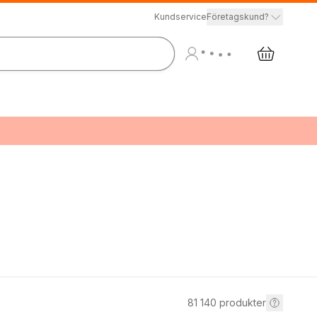
Kundservice
Företagskund?
81 140
produkter