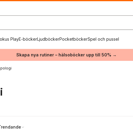
okus Play
E-böcker
Ljudböcker
Pocketböcker
Spel och pussel
Skapa nya rutiner – hälsoböcker upp till 50% →
opologi
i
Trendande