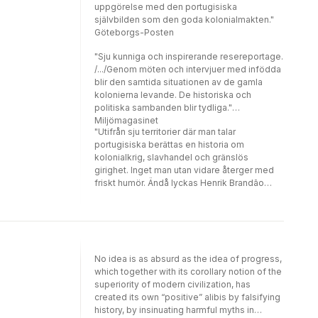
uppgörelse med den portugisiska
självbilden som den goda kolonialmakten."
Göteborgs-Posten
"Sju kunniga och inspirerande resereportage.
/.../Genom möten och intervjuer med infödda
blir den samtida situationen av de gamla
kolonierna levande. De historiska och
politiska sambanden blir tydliga."
Miljömagasinet
"Utifrån sju territorier där man talar
portugisiska berättas en historia om
kolonialkrig, slavhandel och gränslös
girighet. Inget man utan vidare återger med
friskt humör. Ändå lyckas Henrik Brandão
Jönsson göra just det. Hans blick är säker för
galghumor av en sort som sämre skribenter
brukar misslyckas med genom att bara bli
roliga." Svenska Dagbladet
No idea is as absurd as the idea of progress,
which together with its corollary notion of the
superiority of modern civilization, has
created its own “positive” alibis by falsifying
history, by insinuating harmful myths in