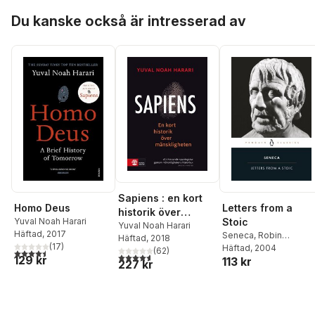
Hoppa över listan
Du kanske också är intresserad av
Sapiens : en kort
Homo Deus
Letters from a
historik över
Yuval Noah Harari
Stoic
mänskligheten
Yuval Noah Harari
Häftad
, 2017
Seneca
,
Robin
Häftad
, 2018
(
17
)
Campbell
Häftad
, 2004
(
62
)
4,5
utav 5 stjärnor. Totalt antal röster:
4,6
utav 5 stjärnor. Totalt antal röster:
129 kr
113 kr
227 kr