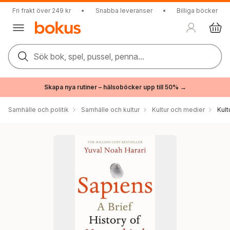
Fri frakt över 249 kr
•
Snabba leveranser
•
Billiga böcker
Sök bok, spel, pussel, penna...
Skapa nya rutiner – hälsoböcker upp till 50% →
Samhälle och politik
Samhälle och kultur
Kultur och medier
Kul