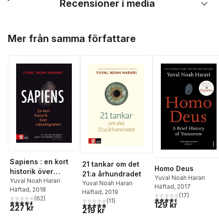
Recensioner i media
Hoppa över listan
Mer från samma författare
Sapiens : en kort
21 tankar om det
Homo Deus
historik över
21:a århundradet
Yuval Noah Harari
mänskligheten
Yuval Noah Harari
Yuval Noah Harari
Häftad
, 2017
Häftad
, 2018
Häftad
, 2019
(
17
)
(
62
)
4,5
utav 5 stjärnor. Tota
(
11
)
4,6
utav 5 stjärnor. Totalt antal röster:
129 kr
4,9
utav 5 stjärnor. Totalt antal röster:
227 kr
219 kr