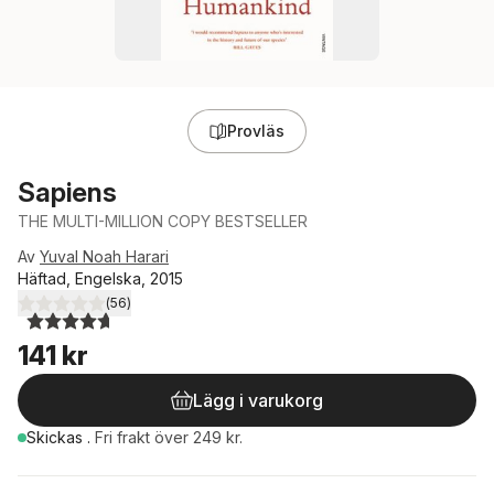
Provläs
Sapiens
THE MULTI-MILLION COPY BESTSELLER
Av
Yuval Noah Harari
Häftad, Engelska, 2015
(
56
)
4,7
utav 5 stjärnor. Totalt antal röster:
141 kr
Lägg i varukorg
Skickas
.
Fri frakt över 249 kr.