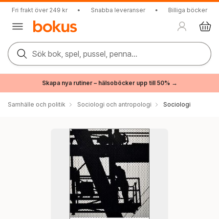
Fri frakt över 249 kr
•
Snabba leveranser
•
Billiga böcker
Sök bok, spel, pussel, penna...
Skapa nya rutiner – hälsoböcker upp till 50% →
Samhälle och politik
Sociologi och antropologi
Sociologi