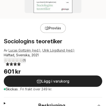
Provläs
Sociologins teoretiker
Av
Lucas Gottzén (red.)
,
Ulrik Lögdlund (red.)
Häftad, Svenska, 2021
(
1
)
4,0
utav 5 stjärnor. Totalt antal röster:
601 kr
Lägg i varukorg
Skickas
.
Fri frakt över 249 kr.
Beskrivning