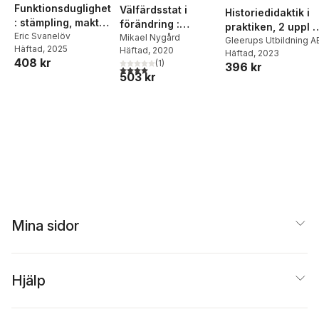
Funktionsduglighet
Välfärdsstat i
Historiedidaktik i
: stämpling, makt
förändring :
praktiken, 2 uppl :
och
Eric Svanelöv
socialpolitiska
Mikael Nygård
För lärare 4-9
Gleerups Utbildning A
Häftad
, 2025
marginalisering
Häftad
, 2020
reformer i
Häftad
, 2023
408 kr
(
1
)
396 kr
Västeuropa på
4,0
utav 5 stjärnor. Totalt antal röster:
503 kr
2000-talet
Mina sidor
Hjälp