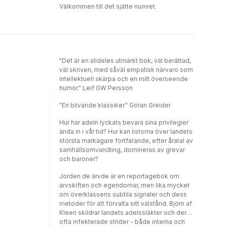
Välkommen till det sjätte numret.
"Det är en alldeles utmärkt bok, väl berättad,
väl skriven, med såväl empatisk närvaro som
intellektuell skärpa och en milt överseende
humor." Leif GW Persson
"En blivande klassiker." Göran Greider
Hur har adeln lyckats bevara sina privilegier
ända in i vår tid? Hur kan listorna över landets
största markägare fortfarande, efter åratal av
samhällsomvandling, domineras av grevar
och baroner?
Jorden de ärvde är en reportagebok om
arvskiften och egendomar, men lika mycket
om överklassens subtila signaler och dess
metoder för att förvalta sitt välstånd. Björn af
Kleen skildrar landets adelssläkter och deras
ofta infekterade strider - både interna och