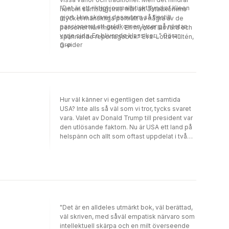
"Det är ett riktigt journalistiskt fynd af Kleen
honom samtidigt inte från att åstadkomma
gjort. Han skriver dessutom så finstilt
mycket mänskliga porträtt av några av de
passionerat att guldkornen lyser på nästan
personer han möter... En mycket läsvärd och
varje sida. En blivande klassiker..." Göran
spännande reportagebok." Eva-Lotta Hultén,
Greider
G-P
Hur väl känner vi egentligen det samtida
USA? Inte alls så väl som vi tror, tycks svaret
vara. Valet av Donald Trump till president var
den utlösande faktorn. Nu är USA ett land på
helspänn och allt som oftast uppdelat i två
läger. Varje dag sker saker som tidigare varit
otänkbara. 'Amerikaner' är en samling av
Björn af Kleens bästa reportage och
personporträtt från Dagens Nyheter. Vi får
möta människor från vitt skilda bakgrunder
som alla brottas med samma problem - hur
navigerar man på bästa sätt dagens
"Det är en alldeles utmärkt bok, väl berättad,
samhällsklimat? Björn af Kleen, född 1980, är
väl skriven, med såväl empatisk närvaro som
en svensk journalist och författare. Han
intellektuell skärpa och en milt överseende
arbetar som Dagens Nyheters