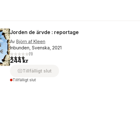
Jorden de ärvde : reportage
Av
Björn af Kleen
Inbunden, Svenska, 2021
(
1
)
4,0
utav 5 stjärnor. Totalt antal röster:
244 kr
Tillfälligt slut
Tillfälligt slut