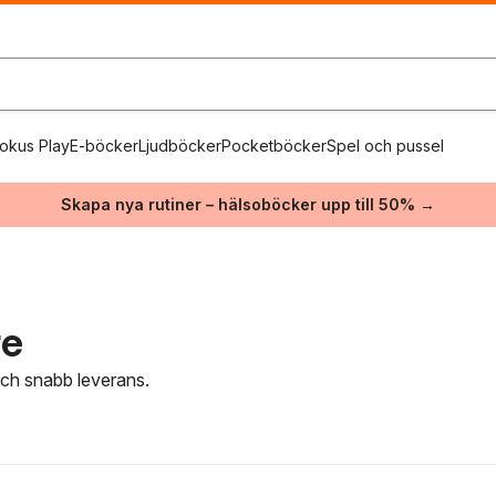
okus Play
E-böcker
Ljudböcker
Pocketböcker
Spel och pussel
Skapa nya rutiner – hälsoböcker upp till 50% →
re
 och snabb leverans.