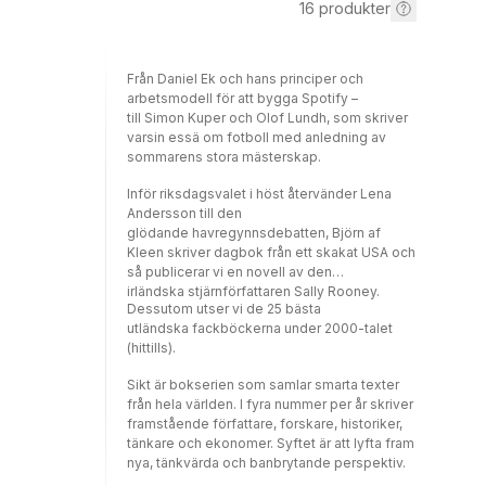
16
produkter
Från Daniel Ek och hans principer och
arbetsmodell för att bygga Spotify –
till Simon Kuper och Olof Lundh, som skriver
varsin essä om fotboll med anledning av
sommarens stora mästerskap.
Inför riksdagsvalet i höst återvänder Lena
Andersson till den
glödande havregynnsdebatten, Björn af
Kleen skriver dagbok från ett skakat USA och
så publicerar vi en novell av den
irländska stjärnförfattaren Sally Rooney.
Dessutom utser vi de 25 bästa
utländska fackböckerna under 2000-talet
(hittills).
Sikt är bokserien som samlar smarta texter
från hela världen. I fyra nummer per år skriver
framstående författare, forskare, historiker,
tänkare och ekonomer. Syftet är att lyfta fram
nya, tänkvärda och banbrytande perspektiv.