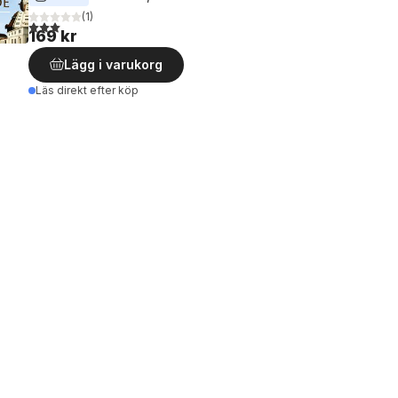
(
1
)
3,0
utav 5 stjärnor. Totalt antal röster:
169 kr
Lägg i varukorg
Läs direkt efter köp