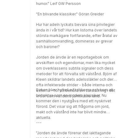
humor." Leif GW Persson
korrespondent i Washington.
"En blivande klassiker." Göran Greider
Hur har adeln lyckats bevara sina privilegier
ända in i vår tid? Hur kan listorna över landets
största markägare fortfarande, efter åratal av
samhällsomvandling, domineras av grevar
och baroner?
Jorden de ärvde är en reportagebok om
arvskiften och egendomar, men lika mycket
om överklassens subtila signaler och dess
metoder för att förvalta sitt välstånd. Björn af
Kleen skildrar landets adelssläkter och deras
ofta infekterade strider - både interna och
Boken blev hyllad av kritikerna och kom att
externa - för att behålla sin särställning i det
betraktas som en modern klassiker. Nu
vi ser som världens jämlikaste land.
kommer den i nyutgåva med ett nyskrivet
förord. Det visar sig att frågorna om jord,
makt och välstånd inte har blivit mindre
aktuella.
---
"Jorden de ärvde förenar det iakttagande