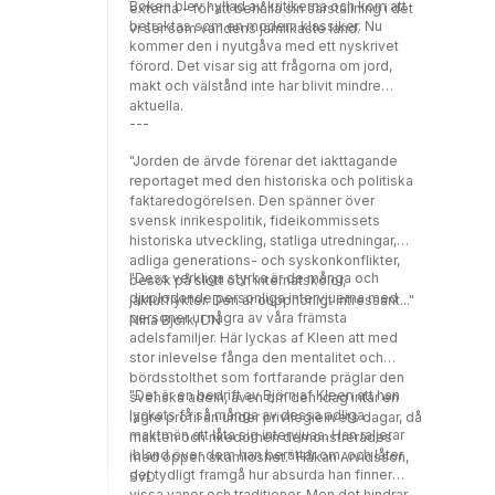
Boken blev hyllad av kritikerna och kom att
externa - för att behålla sin särställning i det
betraktas som en modern klassiker. Nu
vi ser som världens jämlikaste land.
kommer den i nyutgåva med ett nyskrivet
förord. Det visar sig att frågorna om jord,
makt och välstånd inte har blivit mindre
aktuella.
---
"Jorden de ärvde förenar det iakttagande
reportaget med den historiska och politiska
faktaredogörelsen. Den spänner över
svensk inrikespolitik, fideikommissets
historiska utveckling, statliga utredningar,
adliga generations- och syskonkonflikter,
"Dess verkliga styrka är de många och
besök på slott och internatskolor,
djuplodande personliga intervjuerna med
jaktutflykter. Den är oupphörligt intressant..."
personer ur några av våra främsta
Nina Björk, DN
adelsfamiljer. Här lyckas af Kleen att med
stor inlevelse fånga den mentalitet och
bördsstolthet som fortfarande präglar den
"Det är en bedrift av Björn af Kleen att han
svenska adeln, även om den idag intar en
lyckats få så många av dessa adliga
lägre profil än under privilegielivets dagar, då
maktmän att låta sig intervjuas. Han raljerar
makten och rikedomen demonstrerades
ibland över dem han berättar om, och låter
med öppen skamlöshet." Håkan Arvidsson,
det tydligt framgå hur absurda han finner
SvD
vissa vanor och traditioner. Men det hindrar