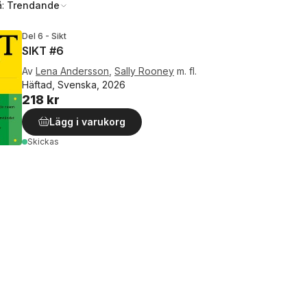
å:
Trendande
Del 6 - Sikt
SIKT #6
Av
Lena Andersson
,
Sally Rooney
m. fl.
Häftad, Svenska, 2026
218 kr
Lägg i varukorg
Skickas