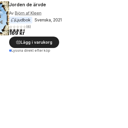
Jorden de ärvde
Av
Björn af Kleen
Ljudbok
Svenska
, 
2021
(
6
)
4,5
utav 5 stjärnor. Totalt antal röster:
169 kr
Lägg i varukorg
Lyssna direkt efter köp