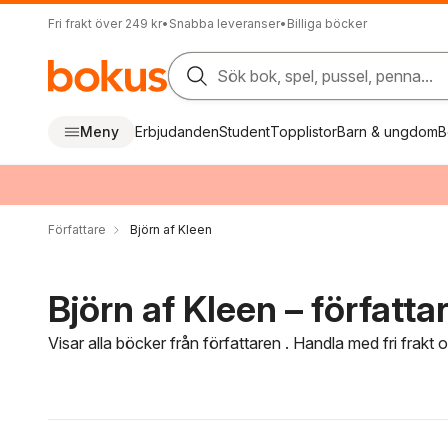
Fri frakt över 249 kr
•
Snabba leveranser
•
Billiga böcker
Sök bok, spel, pussel, penna...
Meny
Erbjudanden
Student
Topplistor
Barn & ungdom
B
Författare
Björn af Kleen
Björn af Kleen – författa
Visar alla böcker från författaren . Handla med fri frakt
Hoppa över filtreringsmeny