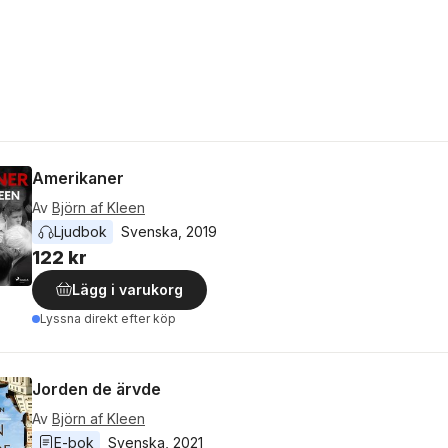
Amerikaner
Av
Björn af Kleen
Ljudbok
Svenska
, 
2019
122 kr
Lägg i varukorg
Lyssna direkt efter köp
Jorden de ärvde
Av
Björn af Kleen
E-bok
Svenska
, 
2021