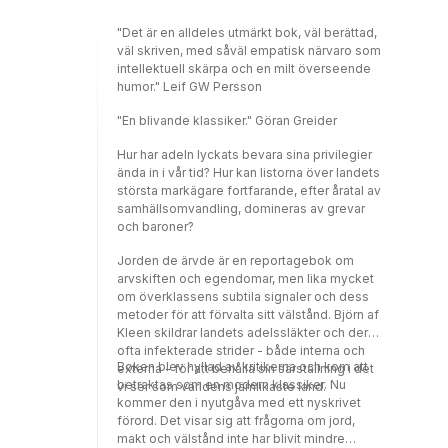
"Det är en alldeles utmärkt bok, väl berättad,
väl skriven, med såväl empatisk närvaro som
intellektuell skärpa och en milt överseende
humor." Leif GW Persson
"En blivande klassiker." Göran Greider
Hur har adeln lyckats bevara sina privilegier
ända in i vår tid? Hur kan listorna över landets
största markägare fortfarande, efter åratal av
samhällsomvandling, domineras av grevar
och baroner?
Jorden de ärvde är en reportagebok om
arvskiften och egendomar, men lika mycket
om överklassens subtila signaler och dess
metoder för att förvalta sitt välstånd. Björn af
Kleen skildrar landets adelssläkter och deras
ofta infekterade strider - både interna och
Boken blev hyllad av kritikerna och kom att
externa - för att behålla sin särställning i det
betraktas som en modern klassiker. Nu
vi ser som världens jämlikaste land.
kommer den i nyutgåva med ett nyskrivet
förord. Det visar sig att frågorna om jord,
makt och välstånd inte har blivit mindre