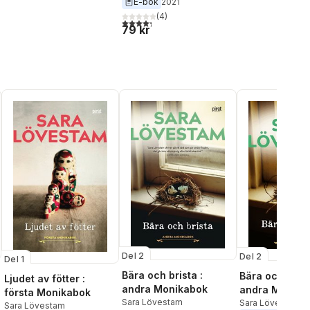
E-bok
2021
(
4
)
4,3
utav 5 stjärnor. Totalt antal röster:
l röster:
79 kr
Del 2
Del 2
Del 1
Bära och brista :
Bära och brist
Ljudet av fötter :
andra Monikabok
andra Monika
första Monikabok
Sara Lövestam
Sara Lövestam
Sara Lövestam