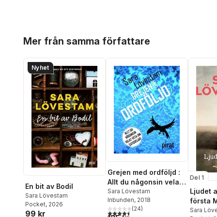
Hoppa över listan
Mer från samma författare
Nyhet
Grejen med ordföljd :
Del 1
Allt du någonsin velat
En bit av Bodil
Ljudet a
veta om satsdelar
Sara Lövestam
Sara Lövestam
Inbunden
, 2018
första 
Pocket
, 2026
(
24
)
Sara Löv
4,5
utav 5 stjärnor. Totalt antal röster:
99 kr