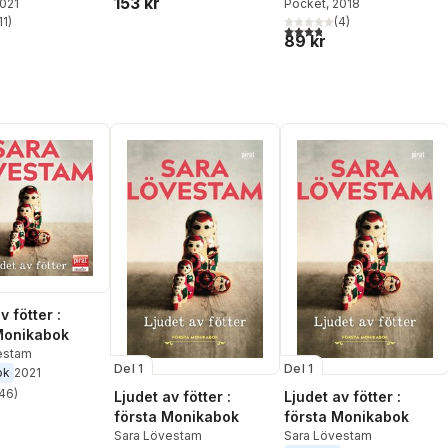
153 kr
2021
Pocket
, 2018
11
)
(
4
)
stjärnor. Totalt antal röster:
3,8
utav 5 stjärnor. Totalt ant
89 kr
v fötter :
Monikabok
estam
Del 1
Del 1
ok
2021
46
)
Ljudet av fötter :
Ljudet av fötter :
stjärnor. Totalt antal röster:
första Monikabok
första Monikabok
Sara Lövestam
Sara Lövestam