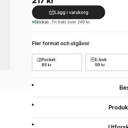
217 kr
Lägg i varukorg
Skickas
.
Fri frakt över 249 kr.
Fler format och utgåvor
Pocket
E-bok
89 kr
99 kr
Be
Produk
Utfors