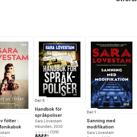
Del 5
Handbok för
Del 1
språkpoliser
v fötter :
Sanning med
Sara Lövestam
Monikabok
modifikation
Inbunden
, 2020
(
129
)
estam
Sara Lövestam
4,4
utav 5 stjärnor. Totalt antal röster: