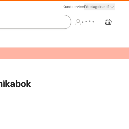
Kundservice
Företagskund?
onikabok