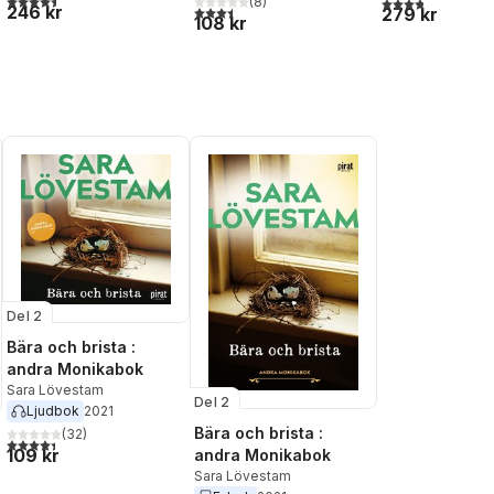
3,8
utav 5 stjärnor
(
8
)
246 kr
3,5
utav 5 stjärnor. Totalt antal röster:
279 kr
108 kr
al röster:
Del 2
Bära och brista :
andra Monikabok
Sara Lövestam
Del 2
Ljudbok
2021
Bära och brista :
(
32
)
4,4
utav 5 stjärnor. Totalt antal röster:
109 kr
andra Monikabok
Sara Lövestam