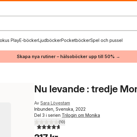
okus Play
E-böcker
Ljudböcker
Pocketböcker
Spel och pussel
Skapa nya rutiner – hälsoböcker upp till 50% →
Nu levande : tredje M
Av
Sara Lövestam
Inbunden, Svenska, 2022
Del 3 i serien
Trilogin om Monika
(
10
)
4,7
utav 5 stjärnor. Totalt antal röster: