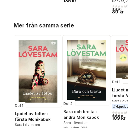
135 kr
Pocket
, 
(
3,3
utav 5 
89 kr
Hoppa över listan
Mer från samma serie
Del 1
Ljudet a
första 
Sara Löv
Del 2
Del 1
Ljudb
Bära och brista :
(
Ljudet av fötter :
4,0
utav 5 
andra Monikabok
109 kr
första Monikabok
Sara Lövestam
Sara Lövestam
Inbunden
, 2021