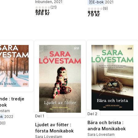
Inbunden
, 2021
E-bok
2021
(
21
)
(
9
)
4,5
utav 5 stjärnor. Totalt antal röster:
4,1
utav 5 stjärnor. Totalt anta
198 kr
79 kr
nde : tredje
bok
estam
Del 2
Del 1
ok
2022
Bära och brista :
30
)
Ljudet av fötter :
stjärnor. Totalt antal röster:
andra Monikabok
första Monikabok
Sara Lövestam
Sara Lövestam