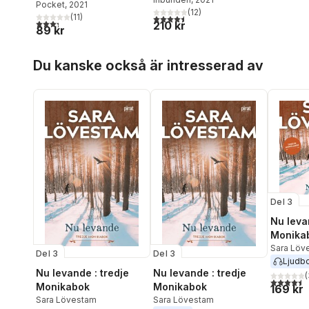
Pocket
, 2021
(
12
)
(
11
)
4,5
utav 5 stjärnor. Totalt antal röster:
3,3
utav 5 stjärnor. Totalt antal röster:
210 kr
89 kr
Hoppa över listan
Du kanske också är intresserad av
Del 3
Nu leva
Monika
Sara Löv
Del 3
Del 3
Ljudb
Nu levande : tredje
Nu levande : tredje
(
4,5
utav 5 
Monikabok
Monikabok
169 kr
Sara Lövestam
Sara Lövestam