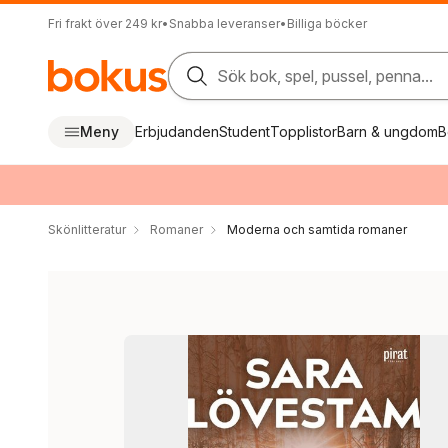
Fri frakt över 249 kr
•
Snabba leveranser
•
Billiga böcker
Sök bok, spel, pussel, penna...
Meny
Erbjudanden
Student
Topplistor
Barn & ungdom
B
Skönlitteratur
Romaner
Moderna och samtida romaner