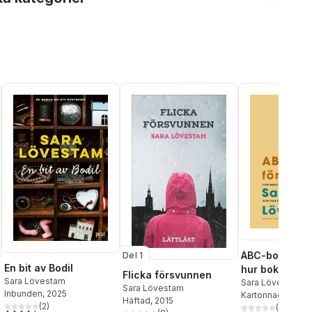
ABC-bok för v
Del 1
En bit av Bodil
hur bokstäver
Flicka försvunnen
Sara Lövestam
uppkom och v
Sara Lövestam
Sara Lövestam
Inbunden
, 2025
Kartonnage
, 202
gjort sedan d
Häftad
, 2015
(
2
)
(
10
)
4,5
utav 5 stjärnor. Totalt antal röster: