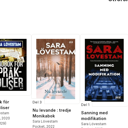
 för
Del 3
Del 1
liser
Nu levande : tredje
Sanning med
estam
Monikabok
modifikation
, 2020
Sara Lövestam
129
)
Sara Lövestam
stjärnor. Totalt antal röster:
Pocket
, 2022