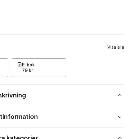
Visa alla
E-bok
79 kr
skrivning
tinformation
ka kategorier