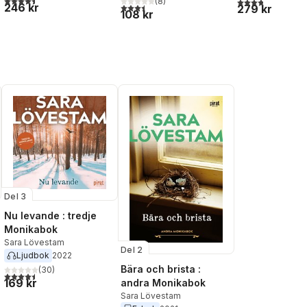
3,8
utav 5 stjärnor
(
8
)
246 kr
3,5
utav 5 stjärnor. Totalt antal röster:
279 kr
108 kr
al röster:
Del 3
Nu levande : tredje
Monikabok
Sara Lövestam
Del 2
Ljudbok
2022
Bära och brista :
(
30
)
al röster:
4,5
utav 5 stjärnor. Totalt antal röster:
169 kr
andra Monikabok
Sara Lövestam