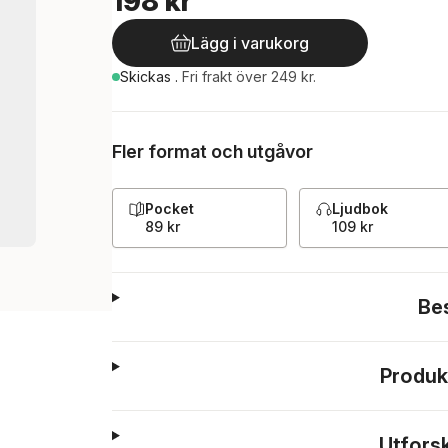
198 kr
Lägg i varukorg
Skickas
.
Fri frakt över 249 kr.
Fler format och utgåvor
Pocket
Ljudbok
89 kr
109 kr
Be
Produk
Utfors