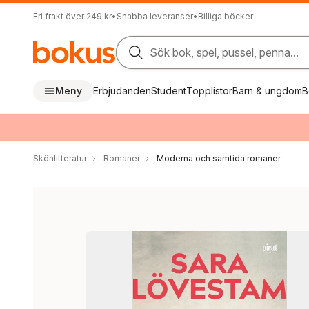
Fri frakt över 249 kr
•
Snabba leveranser
•
Billiga böcker
Sök bok, spel, pussel, penna...
Meny
Erbjudanden
Student
Topplistor
Barn & ungdom
B
Skönlitteratur
Romaner
Moderna och samtida romaner