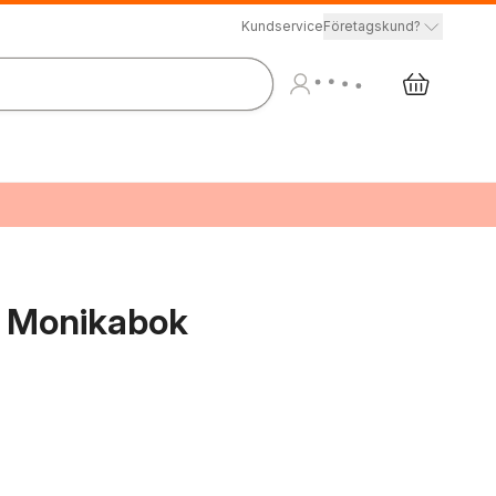
Kundservice
Företagskund?
ta Monikabok