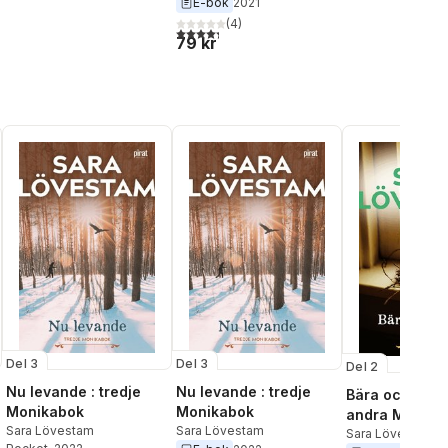
E-bok
2021
(
4
)
4,3
utav 5 stjärnor. Totalt antal röster:
79 kr
Del 3
Del 3
Del 2
Nu levande : tredje
Nu levande : tredje
Bära och brist
Monikabok
Monikabok
andra Monika
Sara Lövestam
Sara Lövestam
Sara Lövestam