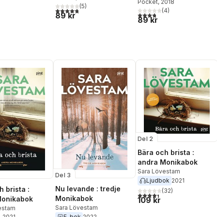
Pocket
, 2018
(
5
)
4,8
utav 5 stjärnor. Totalt antal röster:
(
4
)
3,8
utav 5 stjärnor. Totalt ant
89 kr
89 kr
Del 2
Bära och brista :
andra Monikabok
Sara Lövestam
Del 3
Ljudbok
2021
Nu levande : tredje
 brista :
(
32
)
4,4
utav 5 stjärnor. Totalt ant
Monikabok
Monikabok
109 kr
Sara Lövestam
estam
E-bok
2022
, 2021