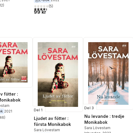
12
)
(
5
)
stjärnor. Totalt antal röster:
4,4
utav 5 stjärnor. Totalt antal röster:
99 kr
v fötter :
Monikabok
estam
Del 3
Del 1
ok
2021
Nu levande : tredje
46
)
Ljudet av fötter :
stjärnor. Totalt antal röster:
Monikabok
första Monikabok
Sara Lövestam
Sara Lövestam