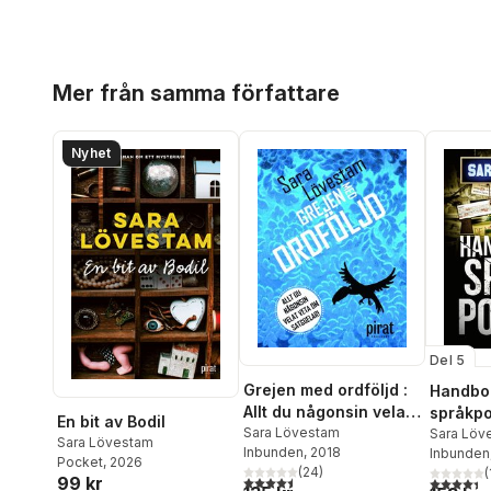
Hoppa över listan
Mer från samma författare
Nyhet
Del 5
Grejen med ordföljd :
Handbok
Allt du någonsin velat
språkpo
En bit av Bodil
veta om satsdelar
Sara Lövestam
Sara Löv
Sara Lövestam
Inbunden
, 2018
Inbunden
Pocket
, 2026
(
24
)
(
4,5
utav 5 stjärnor. Totalt antal röster:
99 kr
4,4
utav 5 