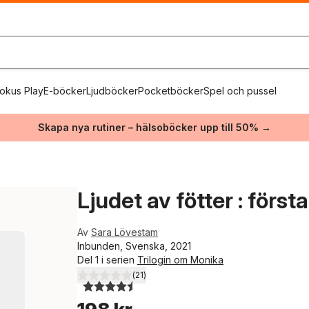
okus Play
E-böcker
Ljudböcker
Pocketböcker
Spel och pussel
Skapa nya rutiner – hälsoböcker upp till 50% →
Ljudet av fötter : förs
Av
Sara Lövestam
Inbunden, Svenska, 2021
Del 1 i serien
Trilogin om Monika
(
21
)
4,5
utav 5 stjärnor. Totalt antal röster: