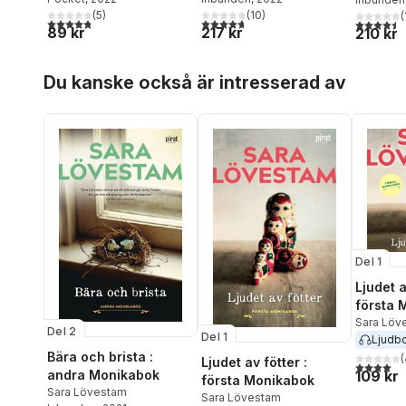
(
5
)
(
10
)
(
4,8
utav 5 stjärnor. Totalt antal röster:
4,7
utav 5 stjärnor. Totalt antal röster:
4,5
utav 5 
89 kr
217 kr
210 kr
Hoppa över listan
Du kanske också är intresserad av
Del 1
Ljudet a
första 
Sara Löv
Del 2
Del 1
Ljudb
Bära och brista :
(
Ljudet av fötter :
4,0
utav 5 
andra Monikabok
109 kr
första Monikabok
Sara Lövestam
Sara Lövestam