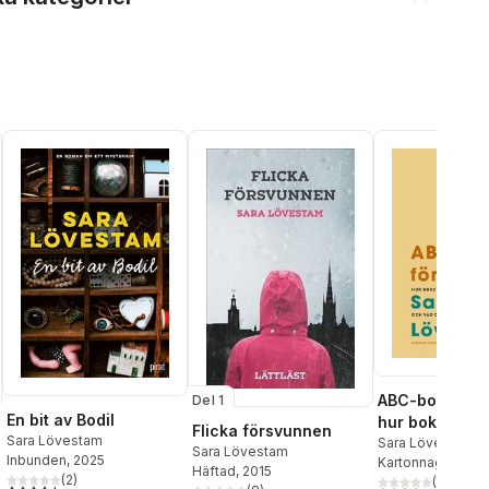
ABC-bok för v
Del 1
En bit av Bodil
hur bokstäver
Flicka försvunnen
Sara Lövestam
uppkom och v
Sara Lövestam
Sara Lövestam
Inbunden
, 2025
Kartonnage
, 202
gjort sedan d
Häftad
, 2015
(
2
)
(
10
)
4,5
utav 5 stjärnor. Totalt antal röster: