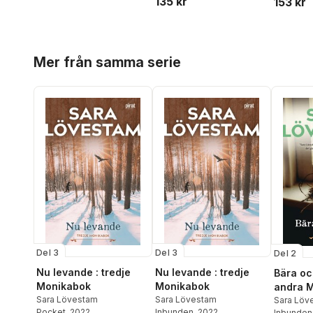
135 kr
153 kr
Hoppa över listan
Mer från samma serie
Del 3
Del 3
Del 2
Nu levande : tredje
Nu levande : tredje
Bära och
Monikabok
Monikabok
andra 
Sara Lövestam
Sara Lövestam
Sara Löv
Pocket
, 2022
Inbunden
, 2022
Inbunden