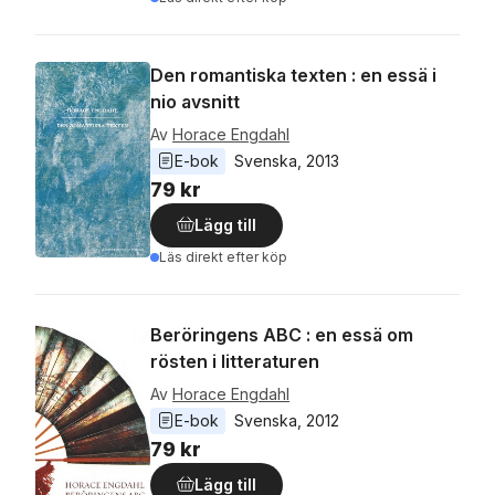
Den romantiska texten : en essä i
nio avsnitt
Av
Horace Engdahl
E-bok
Svenska
, 
2013
79 kr
Lägg till
Läs direkt efter köp
Beröringens ABC : en essä om
rösten i litteraturen
Av
Horace Engdahl
E-bok
Svenska
, 
2012
79 kr
Lägg till