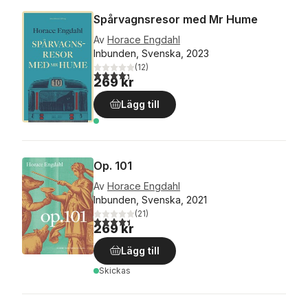
Spårvagnsresor med Mr Hume
Av
Horace Engdahl
Inbunden, Svenska, 2023
(
12
)
4,3
utav 5 stjärnor. Totalt antal röster:
269 kr
Lägg till
Op. 101
Av
Horace Engdahl
Inbunden, Svenska, 2021
(
21
)
4,4
utav 5 stjärnor. Totalt antal röster:
269 kr
Lägg till
Skickas