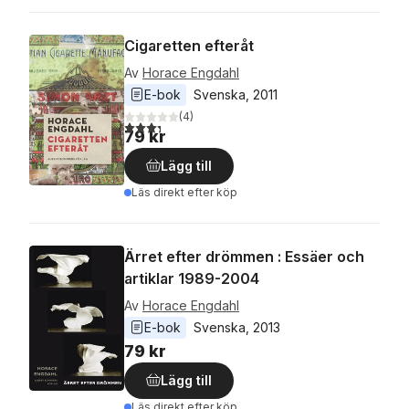
Cigaretten efteråt
Av
Horace Engdahl
E-bok
Svenska
, 
2011
(
4
)
3,3
utav 5 stjärnor. Totalt antal röster:
79 kr
Lägg till
Läs direkt efter köp
Ärret efter drömmen : Essäer och
artiklar 1989-2004
Av
Horace Engdahl
E-bok
Svenska
, 
2013
79 kr
Lägg till
Läs direkt efter köp