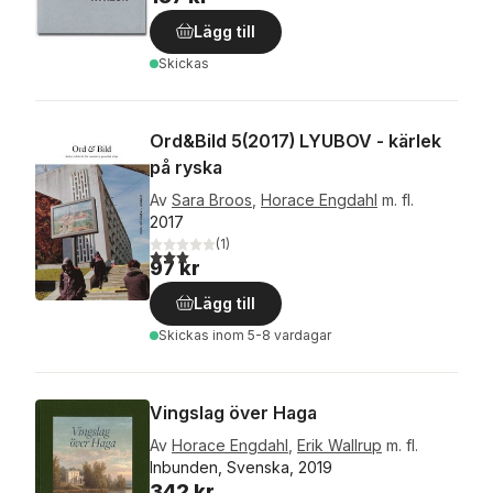
Lägg till
Skickas
Ord&Bild 5(2017) LYUBOV - kärlek
på ryska
Av
Sara Broos
,
Horace Engdahl
m. fl.
2017
(
1
)
3,0
utav 5 stjärnor. Totalt antal röster:
97 kr
Lägg till
Skickas
inom 5-8 vardagar
Vingslag över Haga
Av
Horace Engdahl
,
Erik Wallrup
m. fl.
Inbunden, Svenska, 2019
342 kr