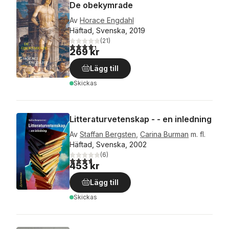
De obekymrade
Av
Horace Engdahl
Häftad, Svenska, 2019
(
21
)
4,3
utav 5 stjärnor. Totalt antal röster:
269 kr
Lägg till
Skickas
Litteraturvetenskap - - en inledning
Av
Staffan Bergsten
,
Carina Burman
m. fl.
Häftad, Svenska, 2002
(
6
)
3,7
utav 5 stjärnor. Totalt antal röster:
453 kr
Lägg till
Skickas