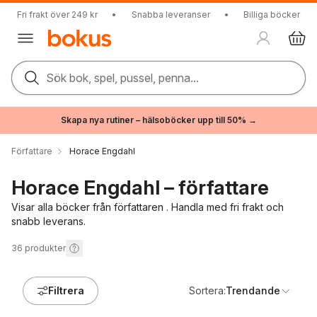
Fri frakt över 249 kr
•
Snabba leveranser
•
Billiga böcker
Sök bok, spel, pussel, penna...
Skapa nya rutiner – hälsoböcker upp till 50% →
Författare
Horace Engdahl
Horace Engdahl – författare
Visar alla böcker från författaren . Handla med fri frakt och
snabb leverans.
36
produkter
Filtrera
Sortera:
Trendande