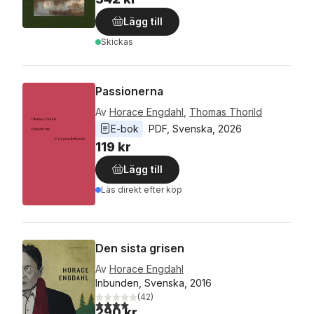
Lägg till
Skickas
Passionerna
Av
Horace Engdahl
,
Thomas Thorild
E-bok
PDF
, 
Svenska
, 
2026
119 kr
Lägg till
Läs direkt efter köp
Den sista grisen
Av
Horace Engdahl
Inbunden, Svenska, 2016
(
42
)
4,0
utav 5 stjärnor. Totalt antal röster:
290 kr