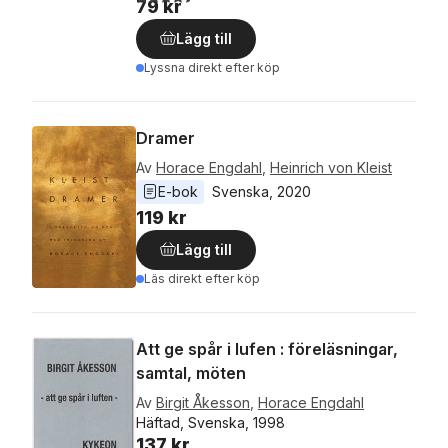
79 kr
Lägg till
Lyssna direkt efter köp
Dramer
Av
Horace Engdahl
,
Heinrich von Kleist
E-bok
Svenska
, 
2020
119 kr
Lägg till
Läs direkt efter köp
Att ge spår i lufen : föreläsningar,
samtal, möten
Av
Birgit Åkesson
,
Horace Engdahl
Häftad, Svenska, 1998
137 kr