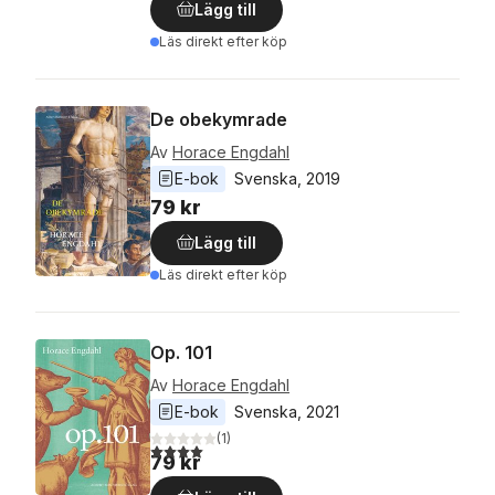
Lägg till
Läs direkt efter köp
De obekymrade
Av
Horace Engdahl
E-bok
Svenska
, 
2019
79 kr
Lägg till
Läs direkt efter köp
Op. 101
Av
Horace Engdahl
E-bok
Svenska
, 
2021
(
1
)
4,0
utav 5 stjärnor. Totalt antal röster:
79 kr