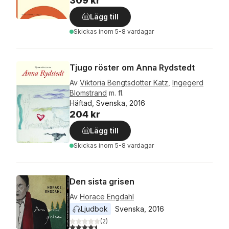
309 kr
Lägg till
Skickas
inom 5-8 vardagar
Tjugo röster om Anna Rydstedt
Av
Viktoria Bengtsdotter Katz
,
Ingegerd
Blomstrand
m. fl.
Häftad, Svenska, 2016
204 kr
Lägg till
Skickas
inom 5-8 vardagar
Den sista grisen
Av
Horace Engdahl
Ljudbok
Svenska
, 
2016
(
2
)
4,5
utav 5 stjärnor. Totalt antal röster: