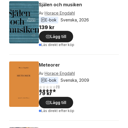
Själen och musiken
Av
Horace Engdahl
E-bok
Svenska
, 
2026
139 kr
Lägg till
Läs direkt efter köp
Meteorer
Av
Horace Engdahl
E-bok
Svenska
, 
2009
(
1
)
5,0
utav 5 stjärnor. Totalt antal röster:
79 kr
Lägg till
Läs direkt efter köp