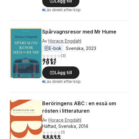
Lägg till
Läs direkt efter köp
Spårvagnsresor med Mr Hume
Av
Horace Engdahl
E-bok
Svenska
, 
2023
(
3
)
3,7
utav 5 stjärnor. Totalt antal röster:
79 kr
Lägg till
Läs direkt efter köp
Beröringens ABC : en essä om
rösten i litteraturen
Av
Horace Engdahl
Häftad, Svenska, 2014
(
1
)
5,0
utav 5 stjärnor. Totalt antal röster: