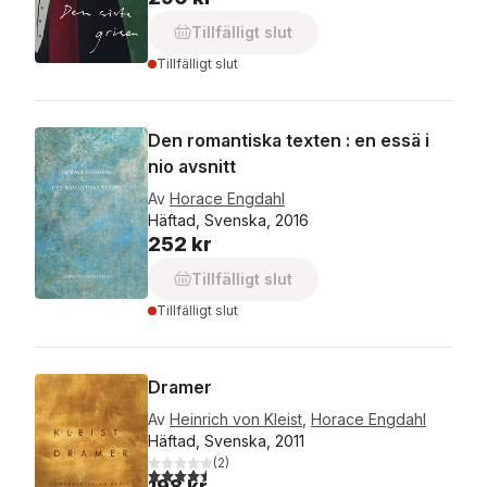
Tillfälligt slut
Tillfälligt slut
Den romantiska texten : en essä i
nio avsnitt
Av
Horace Engdahl
Häftad, Svenska, 2016
252 kr
Tillfälligt slut
Tillfälligt slut
Dramer
Av
Heinrich von Kleist
,
Horace Engdahl
Häftad, Svenska, 2011
(
2
)
4,5
utav 5 stjärnor. Totalt antal röster:
198 kr