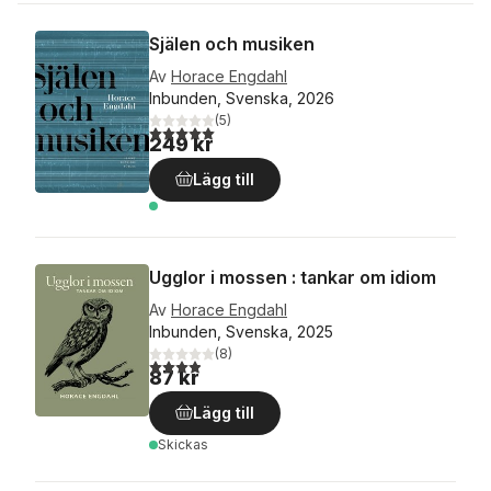
Själen och musiken
Av
Horace Engdahl
Inbunden, Svenska, 2026
(
5
)
5,0
utav 5 stjärnor. Totalt antal röster:
249 kr
Lägg till
Ugglor i mossen : tankar om idiom
Av
Horace Engdahl
Inbunden, Svenska, 2025
(
8
)
3,9
utav 5 stjärnor. Totalt antal röster:
87 kr
Lägg till
Skickas