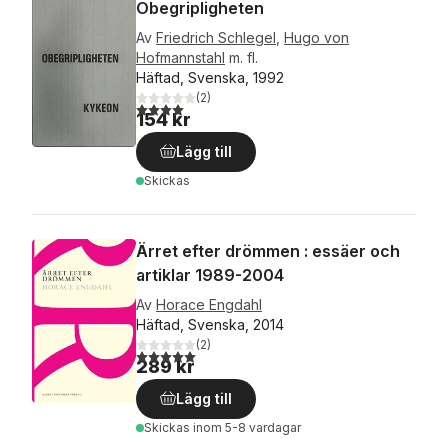
Obegripligheten
Av
Friedrich Schlegel
,
Hugo von
Hofmannstahl
m. fl.
Häftad, Svenska, 1992
(
2
)
4,0
utav 5 stjärnor. Totalt antal röster:
154 kr
Lägg till
Skickas
Ärret efter drömmen : essäer och
artiklar 1989-2004
Av
Horace Engdahl
Häftad, Svenska, 2014
(
2
)
5,0
utav 5 stjärnor. Totalt antal röster:
289 kr
Lägg till
Skickas
inom 5-8 vardagar