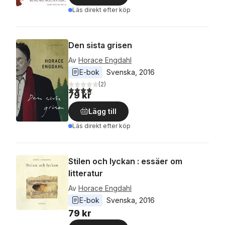
Läs direkt efter köp
Den sista grisen
Av
Horace Engdahl
E-bok
Svenska
, 
2016
(
2
)
4,0
utav 5 stjärnor. Totalt antal röster:
79 kr
Lägg till
Läs direkt efter köp
Stilen och lyckan : essäer om
litteratur
Av
Horace Engdahl
E-bok
Svenska
, 
2016
79 kr