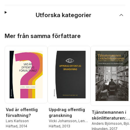
Utforska kategorier
Hoppa över listan
Mer från samma författare
Vad är offentlig
Uppdrag offentlig
Tjänstemannen i
förvaltning?
granskning
skönlitteraturen:
Lars Karlsson
Vicki Johansson
,
Lena
Bilder av goda oc
Anders Björnsson
,
Bjö
Häftad
, 2014
Lindgren
Häftad
, 2013
,
Mats
Rombach
Inbunden
, 2017
,
Beata Agrel
mindre goda