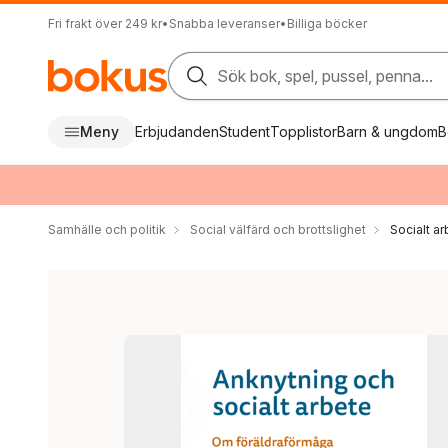
Fri frakt över 249 kr
•
Snabba leveranser
•
Billiga böcker
Sök bok, spel, pussel, penna...
Meny
Erbjudanden
Student
Topplistor
Barn & ungdom
B
Samhälle och politik
Social välfärd och brottslighet
Socialt a