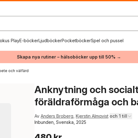
okus Play
E-böcker
Ljudböcker
Pocketböcker
Spel och pussel
Skapa nya rutiner – hälsoböcker upp till 50% →
rbete och välfärd
Anknytning och socialt
föräldraförmåga och b
Av
Anders Broberg
,
Kjerstin Almqvist
och 1 till
Inbunden, Svenska, 2025
480 kr