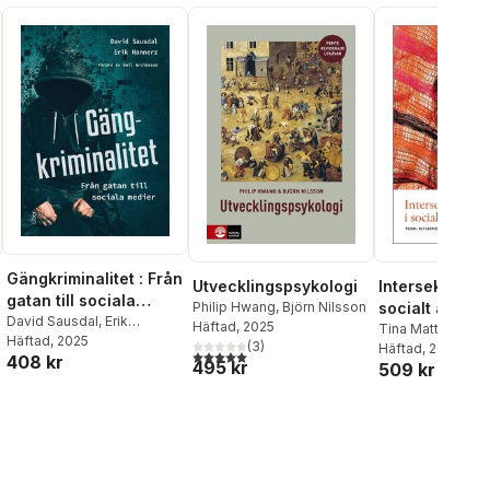
Gängkriminalitet : Från
Utvecklingspsykologi
Intersektionali
gatan till sociala
Philip Hwang
,
Björn Nilsson
socialt arbete
medier
David Sausdal
,
Erik
Häftad
, 2025
Tina Mattsson
Hannerz
Häftad
, 2025
(
3
)
Häftad
, 2021
5,0
utav 5 stjärnor. Totalt antal röster:
408 kr
495 kr
509 kr
al röster: