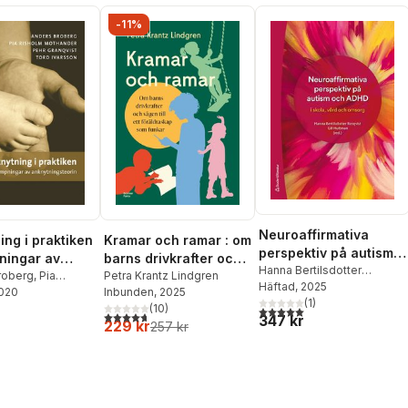
-11%
Neuroaffirmativa
Kramar och ramar : om
ing i praktiken
perspektiv på autism
barns drivkrafter och
pningar av
och ADHD - i skola,
Hanna Bertilsdotter
vägen till ett
Petra Krantz Lindgren
ingsteorin
roberg
,
Pia
Rosqvist
Häftad
, 2025
,
Lill Hultman
,
Mika
vård och omsorg
Inbunden
, 2025
Mothander
2020
,
Pehr
föräldraskap som
Hagerlid
,
(
1
Åsa Hedlund
)
,
(
10
)
,
Tord Ivarsson
5,0
utav 5 stjärnor. Totalt ant
funkar
4,7
utav 5 stjärnor. Totalt antal röster:
347 kr
Cecilia Ingard
,
Linnéa
229 kr
257 kr
Klingberg
,
Anna Nygren
,
Greta Sandberg
,
Cecilia
Stjernquist