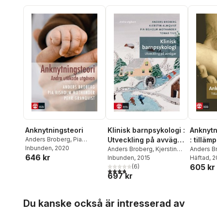
Anknytningsteori
Klinisk barnpsykologi :
Anknytn
Anders Broberg
,
Pia
Utveckling på avvägar
: tilläm
Risholm Mothander
Inbunden
, 2020
,
Pehr
(2:a utgåvan)
Anders Broberg
,
Kjerstin
anknytn
Anders B
646 kr
Granqvist
Almqvist
Inbunden
,
, 2015
Pia Risholm
Risholm 
Häftad
, 
605 kr
Mothander
(
6
)
,
Tomas Tjus
Granqvist
3,8
utav 5 stjärnor. Totalt antal röster:
697 kr
Hoppa över listan
Du kanske också är intresserad av