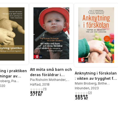
Att möta små barn och
ing i praktiken
Anknytning i förskolan
deras föräldrar i
pningar av
: vikten av trygghet för
vården : Om
Pia Risholm Mothander
,
ingsteorin
roberg
,
Pia
lek och lärande
Malin Broberg
,
Birthe
Anders Broberg
Häftad
, 2018
utveckling, anknytning
Mothander
2020
,
Pehr
Hagström
Inbunden
, 2023
,
Anders Broberg
(
1
)
,
Tord Ivarsson
5,0
utav 5 stjärnor. Totalt antal röster:
(
2
)
371 kr
5,0
utav 5 stjärnor. Totalt ant
385 kr