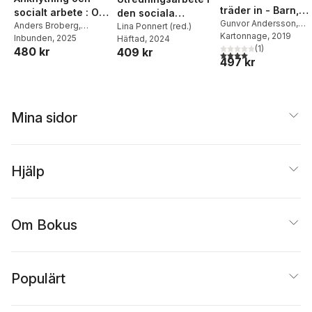
träder in - Barn,
socialt arbete : Om
den sociala
föräldrar och
Gunvor Andersson
,
föräldraförmåga
Anders Broberg
,
barnavården 3
Lina Ponnert (red.)
Ingrid Höjer
Kartonnage
,
, 2019
Marie
social barnavård
Kjerstin Almqvist
Inbunden
, 2025
,
Pia
Häftad
, 2024
och barns behov
uppl.
Sallnäs
,
Yvonne
(
1
)
480 kr
Svensson
409 kr
4,0
utav 5 stjärnor. Tota
497 kr
Sjöblom
,
Staffan Höje
Tommy Lundström
,
Ås
Söderqvist Forkby
,
Stefan Wiklund
,
Francesca Östberg
Mina sidor
Hjälp
Om Bokus
Populärt