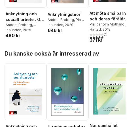
Att möta små barn
Anknytning och
Anknytningsteori
och deras föräldr
socialt arbete : Om
Anders Broberg
,
Pia
i vården : Om
Pia Risholm Mothande
föräldraförmåga
Anders Broberg
,
Risholm Mothander
Inbunden
, 2020
,
Anders Broberg
Häftad
, 2018
646 kr
utveckling,
Kjerstin Almqvist
Inbunden
, 2025
,
Pia
Pehr Granqvist
och barns behov
(
1
)
480 kr
Svensson
anknytning
5,0
utav 5 stjärnor. Tota
371 kr
Hoppa över listan
Du kanske också är intresserad av
När samhället
Anknytning och
Utredningsarbete i