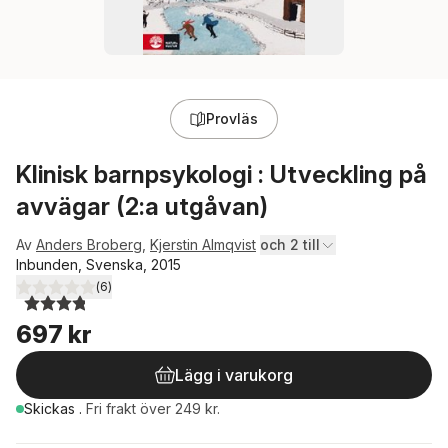
Provläs
Klinisk barnpsykologi : Utveckling på
avvägar (2:a utgåvan)
Av
Anders Broberg
,
Kjerstin Almqvist
och 2 till
Inbunden, Svenska, 2015
(
6
)
3,8
utav 5 stjärnor. Totalt antal röster:
697 kr
Lägg i varukorg
Skickas
.
Fri frakt över 249 kr.