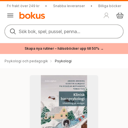
Fri frakt över 249 kr
•
Snabba leveranser
•
Billiga böcker
Sök bok, spel, pussel, penna...
Skapa nya rutiner – hälsoböcker upp till 50% →
Psykologi och pedagogik
Psykologi