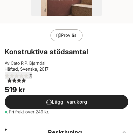
Provläs
Konstruktiva stödsamtal
Av
Cato R.P. Bjørndal
Häftad, Svenska, 2017
(
1
)
4,0
utav 5 stjärnor. Totalt antal röster:
519 kr
Lägg i varukorg
.
Fri frakt över 249 kr.
Beskrivning