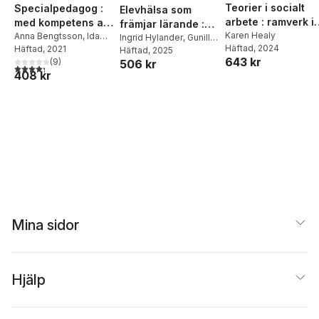
Teorier i socialt
Specialpedagog :
Elevhälsa som
arbete : ramverk i
med kompetens att
främjar lärande :
aktuell praktik
Karen Healy
utveckla skolan
Anna Bengtsson
,
Ida
om professionellt
Ingrid Hylander
,
Gunilla
Häftad
, 2024
Necovski
Häftad
, 2021
Guvå
Häftad
, 2025
samarbete i retorik
643 kr
(
9
)
506 kr
och praktik
4,3
utav 5 stjärnor. Totalt antal röster:
408 kr
Mina sidor
Hjälp