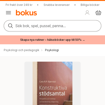
Fri frakt över 249 kr
•
Snabba leveranser
•
Billiga böcker
Sök bok, spel, pussel, penna...
Skapa nya rutiner – hälsoböcker upp till 50% →
Psykologi och pedagogik
Psykologi