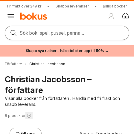
Fri frakt över 249 kr
•
Snabba leveranser
•
Billiga böcker
Sök bok, spel, pussel, penna...
Skapa nya rutiner – hälsoböcker upp till 50% →
Författare
Christian Jacobsson
Christian Jacobsson –
författare
Visar alla böcker från författaren . Handla med fri frakt och
snabb leverans.
8
produkter
Filtrera
Sortera:
Trendande