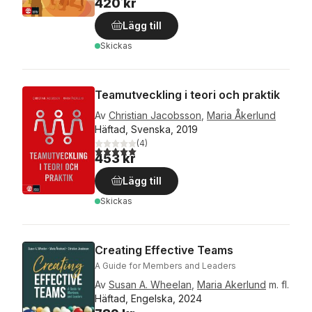
420 kr
Lägg till
Skickas
Teamutveckling i teori och praktik
Av
Christian Jacobsson
,
Maria Åkerlund
Häftad, Svenska, 2019
(
4
)
5,0
utav 5 stjärnor. Totalt antal röster:
453 kr
Lägg till
Skickas
Creating Effective Teams
A Guide for Members and Leaders
Av
Susan A. Wheelan
,
Maria Akerlund
m. fl.
Häftad, Engelska, 2024