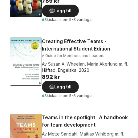
789 kr
Lägg till
Skickas
inom 5-8 vardagar
Creating Effective Teams -
International Student Edition
A Guide for Members and Leaders
Av
Susan A. Wheelan
,
Maria Akerlund
m. fl.
Häftad, Engelska, 2020
892 kr
Lägg till
Skickas
inom 5-8 vardagar
Teams in the spotlight : A handbook
for team development
Av
Mette Sandahl
,
Mattias Wihlborg
m. fl.