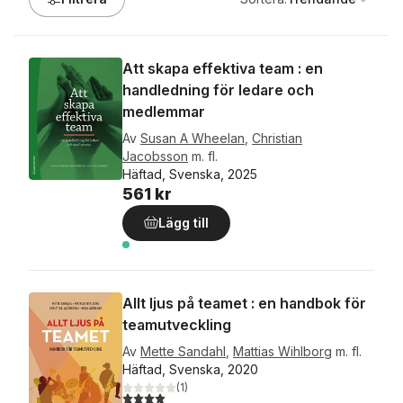
Att skapa effektiva team : en
handledning för ledare och
medlemmar
Av
Susan A Wheelan
,
Christian
Jacobsson
m. fl.
Häftad, Svenska, 2025
561 kr
Lägg till
Allt ljus på teamet : en handbok för
teamutveckling
Av
Mette Sandahl
,
Mattias Wihlborg
m. fl.
Häftad, Svenska, 2020
(
1
)
4,0
utav 5 stjärnor. Totalt antal röster: