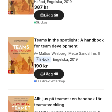
Häftad, Engelska, 2019
387 kr
Lägg till
Skickas
Teams in the spotlight : A handbook
for team development
Av
Mattias Wihlborg
,
Mette Sandahl
m. fl.
E-bok
Engelska
, 
2019
190 kr
Lägg till
Läs direkt efter köp
Allt ljus på teamet : en handbok för
teamutveckling