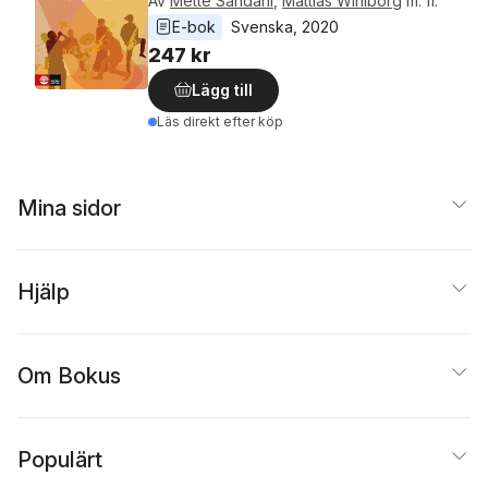
Av
Mette Sandahl
,
Mattias Wihlborg
m. fl.
E-bok
Svenska
, 
2020
247 kr
Lägg till
Läs direkt efter köp
Mina sidor
Hjälp
Om Bokus
Populärt