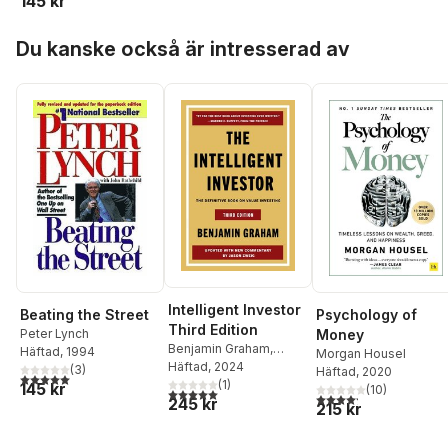
145 kr
Hoppa över listan
Du kanske också är intresserad av
Intelligent Investor
Psychology of
Beating the Street
Third Edition
Money
Peter Lynch
Benjamin Graham
,
Häftad
, 1994
Morgan Housel
Jason Zweig
Häftad
, 2024
(
3
)
Häftad
, 2020
5,0
utav 5 stjärnor. Totalt antal röster:
(
1
)
145 kr
(
10
)
5,0
utav 5 stjärnor. Totalt antal röster:
4,2
utav 5 stjärnor. Tota
245 kr
215 kr