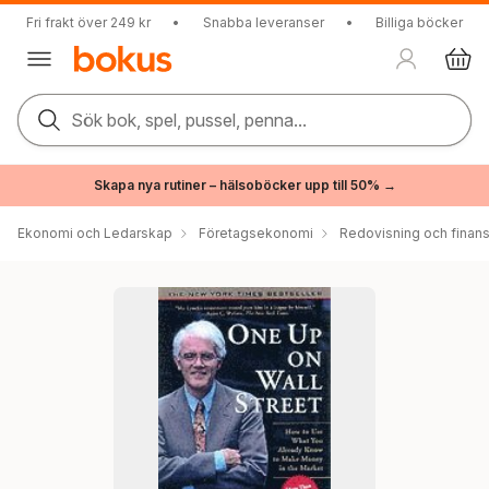
Fri frakt över 249 kr
•
Snabba leveranser
•
Billiga böcker
Sök bok, spel, pussel, penna...
Skapa nya rutiner – hälsoböcker upp till 50% →
Ekonomi och Ledarskap
Företagsekonomi
Redovisning och finans