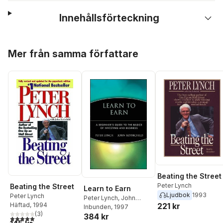
Innehållsförteckning
Hoppa över listan
Mer från samma författare
Beating the Street
Peter Lynch
Beating the Street
Learn to Earn
Ljudbok
1993
Peter Lynch
Peter Lynch
,
John
Häftad
, 1994
221 kr
Rothchild
Inbunden
, 1997
(
3
)
384 kr
5,0
utav 5 stjärnor. Totalt antal röster: