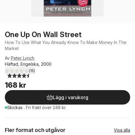
One Up On Wall Street
How To Use What You Already Know To Make Money In The
Market
Av
Peter Lynch
Häftad, Engelska, 2000
(
15
)
4,5
utav 5 stjärnor. Totalt antal röster:
168 kr
Lägg i varukorg
Skickas
.
Fri frakt över 249 kr.
Fler format och utgåvor
Visa alla