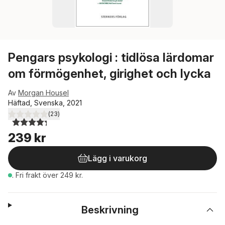
Pengars psykologi : tidlösa lärdomar
om förmögenhet, girighet och lycka
Av
Morgan Housel
Häftad, Svenska, 2021
(
23
)
4,3
utav 5 stjärnor. Totalt antal röster:
239 kr
Lägg i varukorg
.
Fri frakt över 249 kr.
Beskrivning