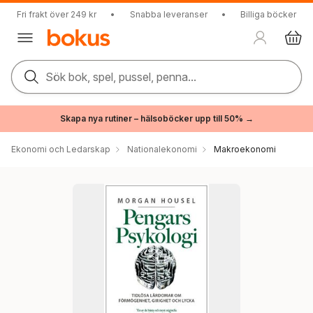
Fri frakt över 249 kr
•
Snabba leveranser
•
Billiga böcker
Sök bok, spel, pussel, penna...
Skapa nya rutiner – hälsoböcker upp till 50% →
Ekonomi och Ledarskap
Nationalekonomi
Makroekonomi