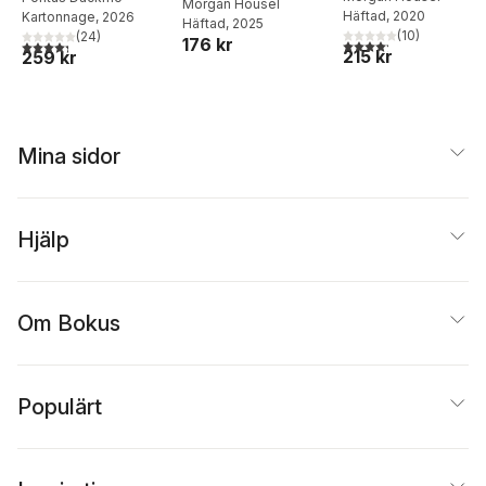
Morgan Housel
Häftad
, 2020
Kartonnage
, 2026
Häftad
, 2025
(
10
)
(
24
)
176 kr
4,2
utav 5 stjärnor. Tota
4,3
utav 5 stjärnor. Totalt antal röster:
215 kr
259 kr
Mina sidor
Hjälp
Om Bokus
Populärt