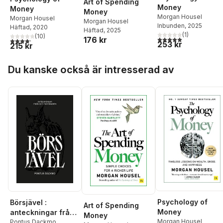
Art of Spending
Money
Money
Money
Morgan Housel
Morgan Housel
Morgan Housel
Inbunden
, 2025
Häftad
, 2020
Häftad
, 2025
(
1
)
(
10
)
5,0
utav 5 stjärnor. Tota
176 kr
4,2
utav 5 stjärnor. Totalt antal röster:
253 kr
215 kr
Hoppa över listan
Du kanske också är intresserad av
Psychology of
Börsjävel :
Art of Spending
Money
anteckningar från
Money
Morgan Housel
aktiemarknaden
Pontus Dackmo