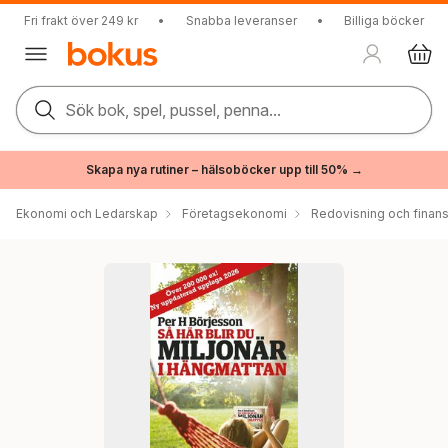
Fri frakt över 249 kr
•
Snabba leveranser
•
Billiga böcker
Sök bok, spel, pussel, penna...
Skapa nya rutiner – hälsoböcker upp till 50% →
Ekonomi och Ledarskap
Företagsekonomi
Redovisning och finans