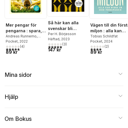
Så här kan alla
Mer pengar för
Vägen till din förs
svenskar bli
pengarna : spara,
miljon : alla kan
miljonärer
Per H. Börjesson
låna och försäkra
Andreas Runnemo
,
bygga en egen
Tobias Schildfat
Häftad
, 2023
Patrick Siegbahn
Pocket
, 2022
,
Pocket
, 2024
som de verkliga
pengamaskin
(
3
)
Elisabeth Wass
(
4
)
(
2
)
5,0
utav 5 stjärnor. Totalt antal röster:
experterna
4,8
utav 5 stjärnor. Totalt antal röster:
4,0
utav 5 stjärnor. Tota
147 kr
89 kr
89 kr
Mina sidor
Hjälp
Om Bokus