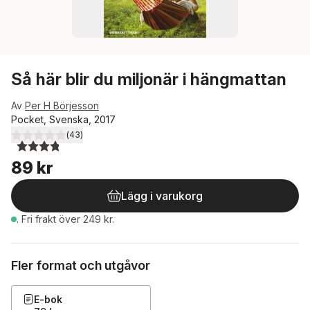
Så här blir du miljonär i hängmattan
Av
Per H Börjesson
Pocket, Svenska, 2017
(
43
)
3,8
utav 5 stjärnor. Totalt antal röster:
89 kr
Lägg i varukorg
.
Fri frakt över 249 kr.
Fler format och utgåvor
E-bok