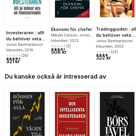
Tradingguiden : all
Ekonomi för chefer
Investeraren : allt
du behöver veta
Mikael Carlson
,
Jonas
du behöver veta
Bernhardsson
Inbunden
, 2023
om
Jonas Bernhardsson
om
Jonas Bernhardsson
(
2
)
Inbunden
, 2002
finansmarknaden
4,5
utav 5 stjärnor. Totalt antal röster:
Inbunden
, 2019
finansmarknaden
508 kr
(
22
)
4,2
utav 5 stjärnor. Tota
(
26
)
322 kr
4,6
utav 5 stjärnor. Totalt antal röster:
321 kr
Hoppa över listan
Du kanske också är intresserad av