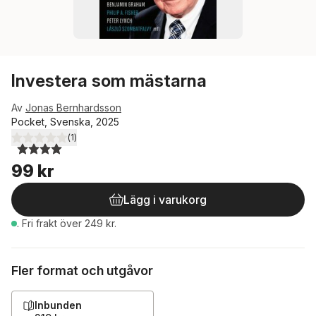
Investera som mästarna
Av
Jonas Bernhardsson
Pocket, Svenska, 2025
(
1
)
4,0
utav 5 stjärnor. Totalt antal röster:
99 kr
Lägg i varukorg
.
Fri frakt över 249 kr.
Fler format och utgåvor
Inbunden