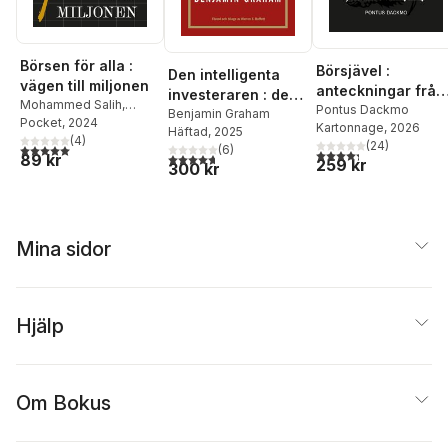
Börsen för alla :
Börsjävel :
Den intelligenta
vägen till miljonen
anteckningar från
investeraren : den
Mohammed Salih
,
aktiemarknaden
Pontus Dackmo
definitiva boken om
Benjamin Graham
André Netzén Örn
Pocket
, 2024
Kartonnage
, 2026
Häftad
, 2025
värdeinvesteringar
(
4
)
(
24
)
5,0
utav 5 stjärnor. Totalt antal röster:
(
6
)
4,3
utav 5 stjärnor. Tota
4,7
utav 5 stjärnor. Totalt antal röster:
89 kr
259 kr
300 kr
Mina sidor
Hjälp
Om Bokus