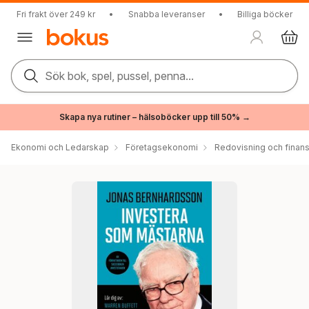
Fri frakt över 249 kr
•
Snabba leveranser
•
Billiga böcker
Sök bok, spel, pussel, penna...
Skapa nya rutiner – hälsoböcker upp till 50% →
Ekonomi och Ledarskap
Företagsekonomi
Redovisning och finans