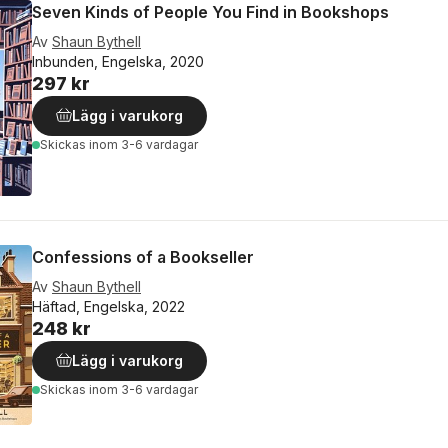
Seven Kinds of People You Find in Bookshops
Av
Shaun Bythell
Inbunden, Engelska, 2020
297 kr
Lägg i varukorg
Skickas
inom 3-6 vardagar
Confessions of a Bookseller
Av
Shaun Bythell
Häftad, Engelska, 2022
248 kr
Lägg i varukorg
Skickas
inom 3-6 vardagar