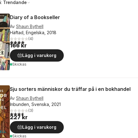
å:
Trendande
Diary of a Bookseller
Av
Shaun Bythell
Häftad, Engelska, 2018
(
4
)
4,0
utav 5 stjärnor. Totalt antal röster:
166 kr
Lägg i varukorg
Skickas
Sju sorters människor du träffar på i en bokhandel
Av
Shaun Bythell
Inbunden, Svenska, 2021
(
3
)
3,7
utav 5 stjärnor. Totalt antal röster:
227 kr
Lägg i varukorg
Skickas