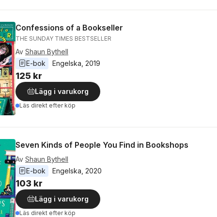
Confessions of a Bookseller
THE SUNDAY TIMES BESTSELLER
Av
Shaun Bythell
E-bok
Engelska
, 
2019
125 kr
Lägg i varukorg
Läs direkt efter köp
Seven Kinds of People You Find in Bookshops
Av
Shaun Bythell
E-bok
Engelska
, 
2020
103 kr
Lägg i varukorg
Läs direkt efter köp