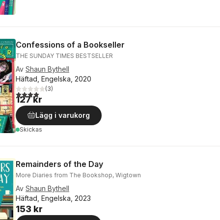
Confessions of a Bookseller
THE SUNDAY TIMES BESTSELLER
Av
Shaun Bythell
Häftad, Engelska, 2020
(
3
)
4,0
utav 5 stjärnor. Totalt antal röster:
127 kr
Lägg i varukorg
Skickas
Remainders of the Day
More Diaries from The Bookshop, Wigtown
Av
Shaun Bythell
Häftad, Engelska, 2023
153 kr