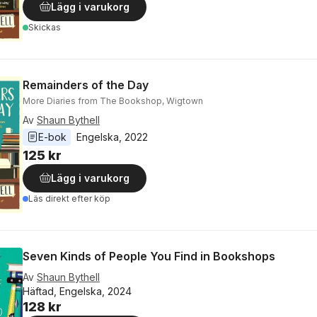
Lägg i varukorg
Skickas
Remainders of the Day
More Diaries from The Bookshop, Wigtown
Av
Shaun Bythell
E-bok
Engelska
, 
2022
125 kr
Lägg i varukorg
Läs direkt efter köp
Seven Kinds of People You Find in Bookshops
Av
Shaun Bythell
Häftad, Engelska, 2024
128 kr