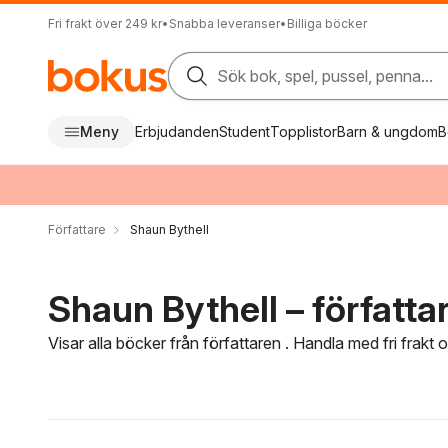
Fri frakt över 249 kr
•
Snabba leveranser
•
Billiga böcker
Sök bok, spel, pussel, penna...
Meny
Erbjudanden
Student
Topplistor
Barn & ungdom
B
Författare
Shaun Bythell
Shaun Bythell – författa
Visar alla böcker från författaren . Handla med fri frakt
Hoppa över filtreringsmeny