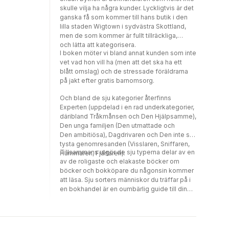
In these wry and hilarious diaries, Shaun
skulle vilja ha några kunder. Lyckligtvis är det
provides an inside look at the trials and
ganska få som kommer till hans butik i den
tribulations of life in the book trade, from
lilla staden Wigtown i sydvästra Skottland,
struggles with eccentric customers to
men de som kommer är fullt tillräckliga,
wrangles with his own staff, who include the
och lätta att kategorisera.
ski-suit-wearing, bin-foraging Nicky. He
I boken möter vi bland annat kunden som inte
takes us with him on buying trips to old
vet vad hon vill ha (men att det ska ha ett
estates and auction houses, recommends
blått omslag) och de stressade föräldrarna
books (both lost classics and new
på jakt efter gratis barnomsorg.
discoveries), introduces us to the thrill of the
unexpected find, and evokes the rhythms
Och bland de sju kategorier återfinns
and charms of small-town life, always with a
Experten (uppdelad i en rad underkategorier,
sharp and sympathetic eye.
däribland Tråkmånsen och Den Hjälpsamme),
Den unga familjen (Den utmattade och
Den ambitiösa), Dagdrivaren och Den inte så
tysta genomresanden (Visslaren, Sniffaren,
Tillsammans utgör de sju typerna delar av en
Hummaren, Fjärtaren).
av de roligaste och elakaste böcker om
böcker och bokköpare du någonsin kommer
att läsa. Sju sorters människor du träffar på i
en bokhandel är en oumbärlig guide till din
lokala bokhandels flora och fauna.