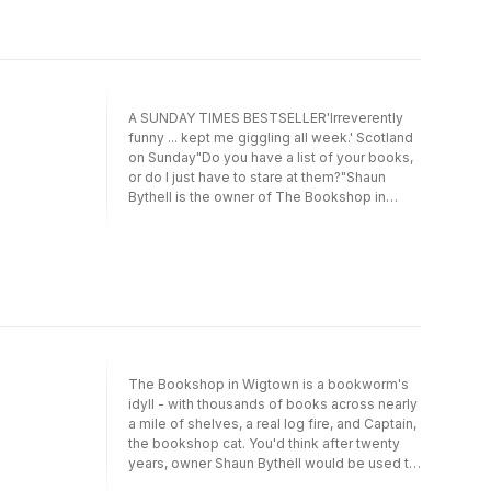
of his experience into a warm, witty and
quirky taxonomy of the book-loving public.
So, step inside to meet the crafty Antiquarian,
the shy and retiring Erotica Browser and
gormless yet strangely likeable shop
assistant Student Hugo - along with much
A SUNDAY TIMES BESTSELLER'Irreverently
loved bookseller favourites like the
funny ... kept me giggling all week.' Scotland
passionate Sci-Fi Fan, the voracious Railway
on Sunday"Do you have a list of your books,
Collector and the ever-elusive Perfect
or do I just have to stare at them?"Shaun
Customer.
Bythell is the owner of The Bookshop in
Wigtown, Scotland. With more than a mile of
shelving, real log fires in the shop and the
sea lapping nearby, the shop should be an
idyll for bookworms. Unfortunately, Shaun
also has to contend with bizarre requests
from people who don't understand what a
shop is, home invasions during the Wigtown
Book Festival and Granny, his neurotic Italian
assistant who likes digging for river mud to
The Bookshop in Wigtown is a bookworm's
make poultices.
idyll - with thousands of books across nearly
a mile of shelves, a real log fire, and Captain,
the bookshop cat. You'd think after twenty
years, owner Shaun Bythell would be used to
the customers by now.Don't get him wrong -