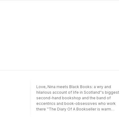
Love, Nina meets Black Books: a wry and
hilarious account of life in Scotland''s biggest
second-hand bookshop and the band of
eccentrics and book-obsessives who work
there ''The Diary Of A Bookseller is warm
(unlike Bythell''s freezing-cold shop) and
funny, and deserves to become one of those
bestsellers that irritate him so much.'' (Mail on
Sunday) ''Utterly compelling and Bythell has a
Bennett-like eye for the amusing