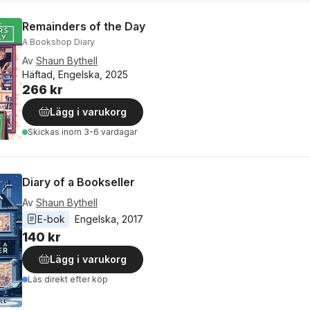
Remainders of the Day
A Bookshop Diary
Av
Shaun Bythell
Häftad, Engelska, 2025
266 kr
Lägg i varukorg
Skickas
inom 3-6 vardagar
Diary of a Bookseller
Av
Shaun Bythell
E-bok
Engelska
, 
2017
140 kr
Lägg i varukorg
Läs direkt efter köp