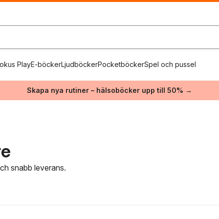
okus Play
E-böcker
Ljudböcker
Pocketböcker
Spel och pussel
Skapa nya rutiner – hälsoböcker upp till 50% →
re
 och snabb leverans.