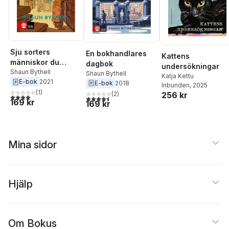
Sju sorters
En bokhandlares
Kattens
människor du
dagbok
undersökningar
träffar på i en
Shaun Bythell
Shaun Bythell
Katja Kettu
E-bok
2021
bokhandel
E-bok
2018
Inbunden
, 2025
(
1
)
256 kr
(
2
)
4,0
utav 5 stjärnor. Totalt antal röster:
4,5
utav 5 stjärnor. Totalt antal röster:
169 kr
169 kr
Mina sidor
Hjälp
Om Bokus