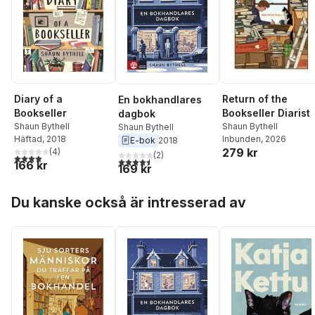
Return of the
Diary of a
En bokhandlares
Bookseller Diarist
Bookseller
dagbok
Shaun Bythell
Shaun Bythell
Shaun Bythell
Inbunden
, 2026
Häftad
, 2018
E-bok
2018
279 kr
(
4
)
(
2
)
4,0
utav 5 stjärnor. Totalt antal röster:
4,5
utav 5 stjärnor. Totalt antal röster:
166 kr
169 kr
Hoppa över listan
Du kanske också är intresserad av