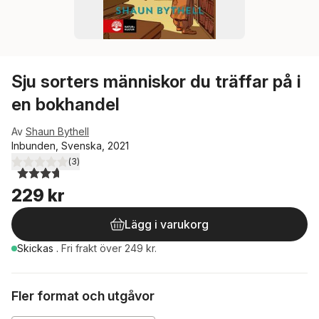
Sju sorters människor du träffar på i
en bokhandel
Av
Shaun Bythell
Inbunden, Svenska, 2021
(
3
)
3,7
utav 5 stjärnor. Totalt antal röster:
229 kr
Lägg i varukorg
Skickas
.
Fri frakt över 249 kr.
Fler format och utgåvor