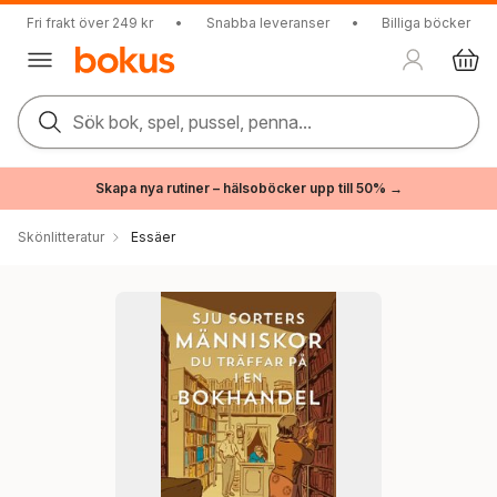
Fri frakt över 249 kr
•
Snabba leveranser
•
Billiga böcker
Sök bok, spel, pussel, penna...
Skapa nya rutiner – hälsoböcker upp till 50% →
Skönlitteratur
Essäer