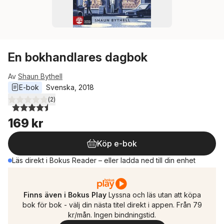
En bokhandlares dagbok
Av
Shaun Bythell
E-bok
Svenska
, 
2018
(
2
)
4,5
utav 5 stjärnor. Totalt antal röster:
169 kr
Köp e-bok
Läs direkt i Bokus Reader – eller ladda ned till din enhet
Finns även i Bokus Play
Lyssna och läs utan att köpa
bok för bok - välj din nästa titel direkt i appen. Från 79
kr/mån. Ingen bindningstid.