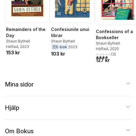
Remainders of the
Confesiunile unui
Confessions of a
Day
librar
Bookseller
Shaun Bythell
Shaun Bythell
Shaun Bythell
Häftad
, 2023
E-bok
2023
Häftad
, 2020
153 kr
103 kr
(
3
)
4,0
utav 5 stjärnor. Tota
127 kr
Mina sidor
Hjälp
Om Bokus