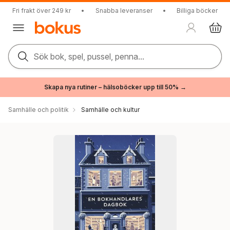
Fri frakt över 249 kr
•
Snabba leveranser
•
Billiga böcker
Sök bok, spel, pussel, penna...
Skapa nya rutiner – hälsoböcker upp till 50% →
Samhälle och politik
Samhälle och kultur