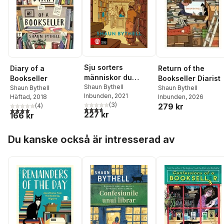
Sju sorters
Return of the
Diary of a
människor du
Bookseller Diarist
Bookseller
träffar på i en
Shaun Bythell
Shaun Bythell
Shaun Bythell
Inbunden
, 2021
Inbunden
, 2026
bokhandel
Häftad
, 2018
(
3
)
279 kr
(
4
)
3,7
utav 5 stjärnor. Totalt antal röster:
4,0
utav 5 stjärnor. Totalt antal röster:
227 kr
166 kr
Hoppa över listan
Du kanske också är intresserad av