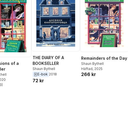
THE DIARY OF A
Remainders of the Day
ions of a
BOOKSELLER
Shaun Bythell
Häftad
, 2025
ler
Shaun Bythell
266 kr
E-bok
2018
hell
2020
72 kr
3
)
stjärnor. Totalt antal röster: