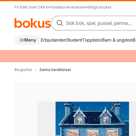
Fri frakt över 249 kr
•
Snabba leveranser
•
Billiga böcker
Sök bok, spel, pussel, penna...
Meny
Erbjudanden
Student
Topplistor
Barn & ungdom
B
Biografier
Sanna berättelser