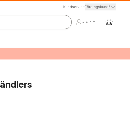
Kundservice
Företagskund?
ändlers