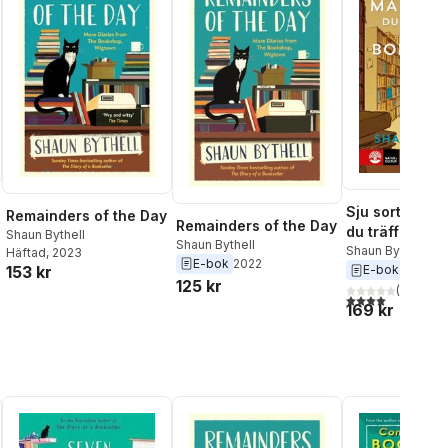
Sju sorters m
Remainders of the Day
Remainders of the Day
du träffar på i
Shaun Bythell
Shaun Bythell
bokhandel
Shaun Bythell
Häftad
, 2023
E-bok
2022
E-bok
2021
153 kr
125 kr
(
1
)
4,0
utav 5 stjärnor
169 kr