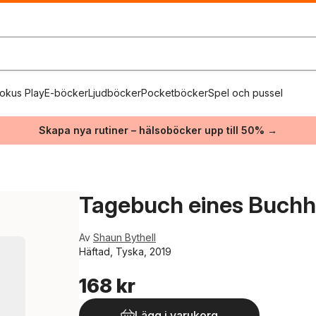
okus Play
E-böcker
Ljudböcker
Pocketböcker
Spel och pussel
Skapa nya rutiner – hälsoböcker upp till 50% →
Tagebuch eines Buchh
Av
Shaun Bythell
Häftad, Tyska, 2019
168 kr
Lägg i varukorg