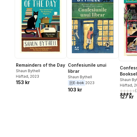
Remainders of the Day
Confesiunile unui
Confess
Shaun Bythell
librar
Booksel
Häftad
, 2023
Shaun Bythell
Shaun Byt
153 kr
E-bok
2023
Häftad
, 
103 kr
(
4,0
utav 5 
127 kr