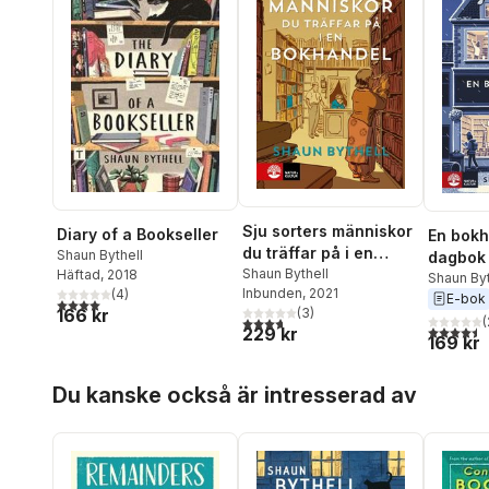
Sju sorters människor
Diary of a Bookseller
En bokh
du träffar på i en
Shaun Bythell
dagbok
bokhandel
Shaun Bythell
Häftad
, 2018
Shaun Byt
Inbunden
, 2021
(
4
)
E-bok
4,0
utav 5 stjärnor. Totalt antal röster:
166 kr
(
3
)
(
3,7
utav 5 stjärnor. Totalt antal röster:
4,5
utav 5 
229 kr
169 kr
Hoppa över listan
Du kanske också är intresserad av