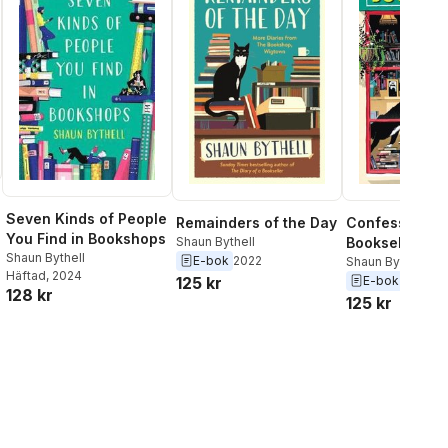
Seven Kinds of People
Remainders of the Day
Confessions o
You Find in Bookshops
Shaun Bythell
Bookseller
Shaun Bythell
E-bok
2022
Shaun Bythell
Häftad
, 2024
125 kr
E-bok
2019
128 kr
125 kr