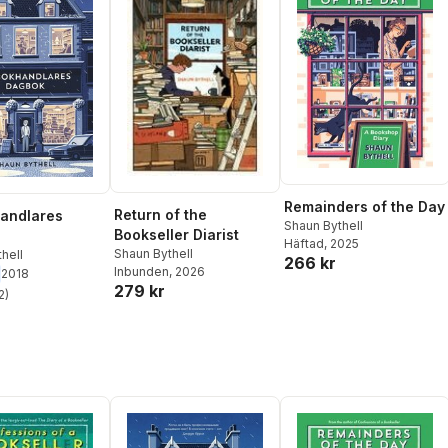
Remainders of the Day
Return of the
andlares
Shaun Bythell
Bookseller Diarist
Häftad
, 2025
Shaun Bythell
hell
266 kr
Inbunden
, 2026
2018
279 kr
2
)
stjärnor. Totalt antal röster: