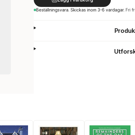
Beställningsvara.
Skickas
inom 3-6 vardagar
.
Fri f
Produk
Utfors