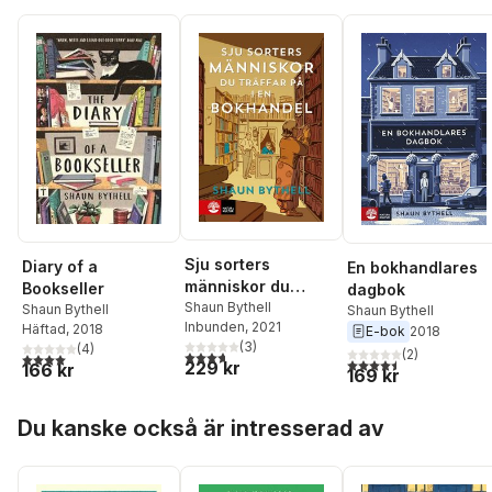
Sju sorters
Diary of a
En bokhandlares
människor du
Bookseller
dagbok
träffar på i en
Shaun Bythell
Shaun Bythell
Shaun Bythell
Inbunden
, 2021
bokhandel
Häftad
, 2018
E-bok
2018
(
3
)
(
4
)
(
2
)
3,7
utav 5 stjärnor. Totalt antal röster:
4,0
utav 5 stjärnor. Totalt antal röster:
4,5
utav 5 stjärnor. Tota
229 kr
166 kr
169 kr
Hoppa över listan
Du kanske också är intresserad av