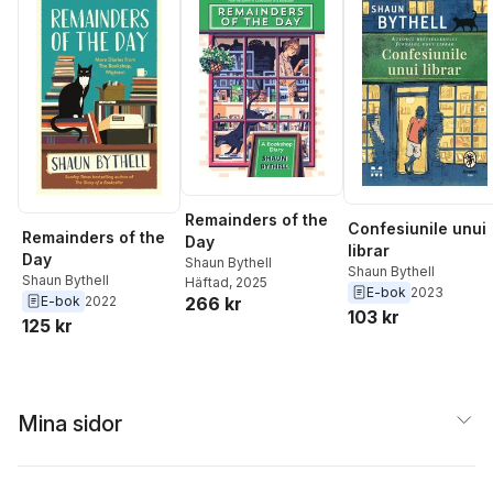
Remainders of the
Confesiunile unui
Remainders of the
Day
librar
Day
Shaun Bythell
Shaun Bythell
Shaun Bythell
Häftad
, 2025
E-bok
2023
E-bok
2022
266 kr
103 kr
125 kr
Mina sidor