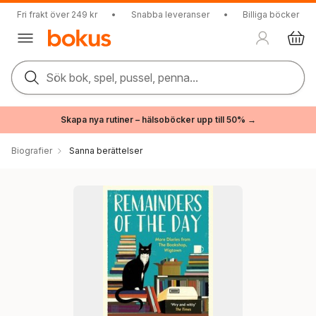
Fri frakt över 249 kr
•
Snabba leveranser
•
Billiga böcker
Sök bok, spel, pussel, penna...
Skapa nya rutiner – hälsoböcker upp till 50% →
Biografier
Sanna berättelser