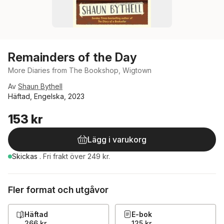
Remainders of the Day
More Diaries from The Bookshop, Wigtown
Av
Shaun Bythell
Häftad, Engelska, 2023
153 kr
Lägg i varukorg
Skickas
.
Fri frakt över 249 kr.
Fler format och utgåvor
Häftad
E-bok
266 kr
125 kr