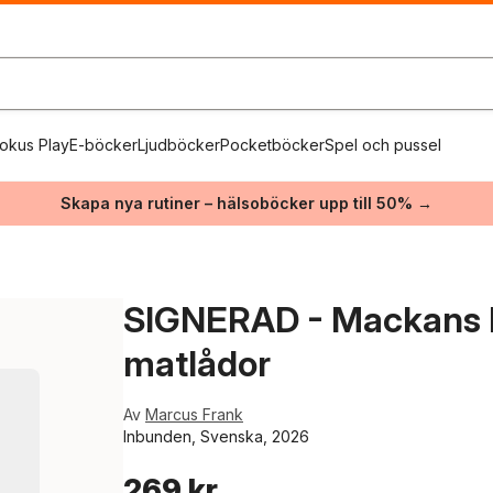
okus Play
E-böcker
Ljudböcker
Pocketböcker
Spel och pussel
Skapa nya rutiner – hälsoböcker upp till 50% →
SIGNERAD - Mackans k
matlådor
Av
Marcus Frank
Inbunden, Svenska, 2026
269 kr