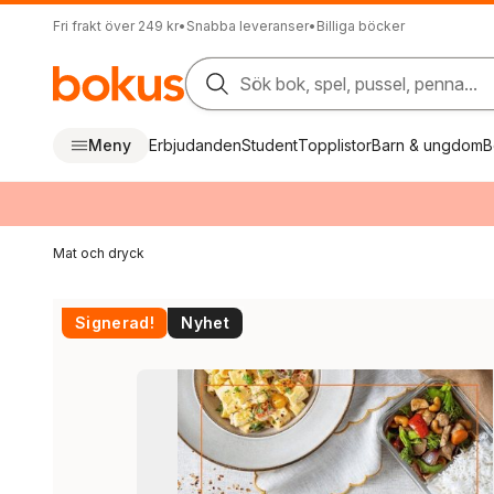
Fri frakt över 249 kr
•
Snabba leveranser
•
Billiga böcker
Sök bok, spel, pussel, penna...
Meny
Erbjudanden
Student
Topplistor
Barn & ungdom
B
Mat och dryck
Signerad!
Nyhet