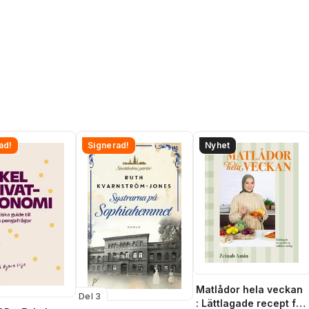
ad!
Signerad!
Nyhet
Matlådor hela veckan
Del 3
: Lättlagade recept för