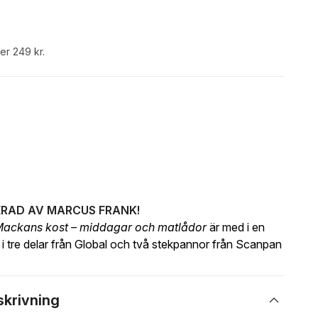
ver 249 kr.
NERAD AV MARCUS FRANK!
ackans kost – middagar och matlådor
är med i en
et i tre delar från Global och två stekpannor från Scanpan
skrivning