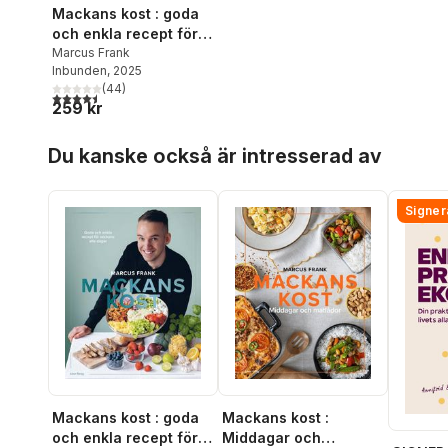
Mackans kost : goda
och enkla recept för
veckans alla dagar
Marcus Frank
Inbunden
, 2025
(
44
)
4,5
utav 5 stjärnor. Totalt antal röster:
259 kr
Hoppa över listan
Du kanske också är intresserad av
Signer
Mackans kost : goda
Mackans kost :
och enkla recept för
Middagar och