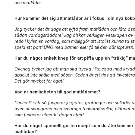
och matlådor.
Hur kommer det sig att matlådor är i fokus i din nya kok
Jag tycker det är dags att lyfta fram matlådan och låta den 
sådan vardagsräddare! Jag älskar verkligen vetskapen av at
redo i kylen en vardag, som möjliggör att istället kunna ta e
spela ett parti UNO med barnen eller få till den där löpturen.
Har du något enkelt knep för att piffa upp en ”tråkig” m
Överlag tycker jag att man ska trycka i lite extra med kryddo
absolut inte snåla med såsen. Sedan är ett tips att invester
Det gör mycket för ögat!
Vad är hemligheten till god matlådemat?
Generellt sett så fungerar ju grytor, gratänger och sallader v
även ut svängarna med smarriga tunnbrödsrullar, plåtmat me
som fungerar utmärkt dagen efter!
Har du något speciellt go-to recept som du återkommer t
matlådan?