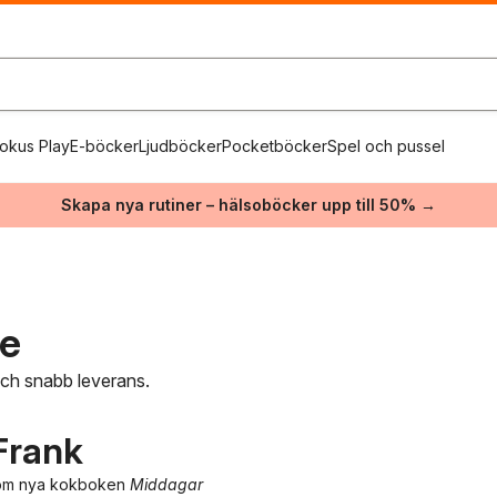
okus Play
E-böcker
Ljudböcker
Pocketböcker
Spel och pussel
Skapa nya rutiner – hälsoböcker upp till 50% →
re
 och snabb leverans.
Frank
k om nya kokboken
Middagar