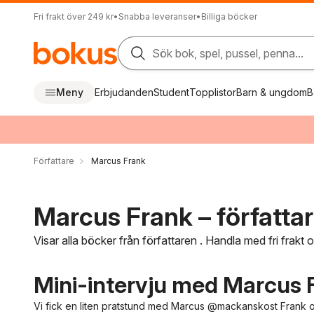
Fri frakt över 249 kr
•
Snabba leveranser
•
Billiga böcker
Sök bok, spel, pussel, penna...
Meny
Erbjudanden
Student
Topplistor
Barn & ungdom
B
Författare
Marcus Frank
Marcus Frank – författa
Visar alla böcker från författaren . Handla med fri frakt
Mini-intervju med Marcus 
Vi fick en liten pratstund med Marcus @mackanskost Fran