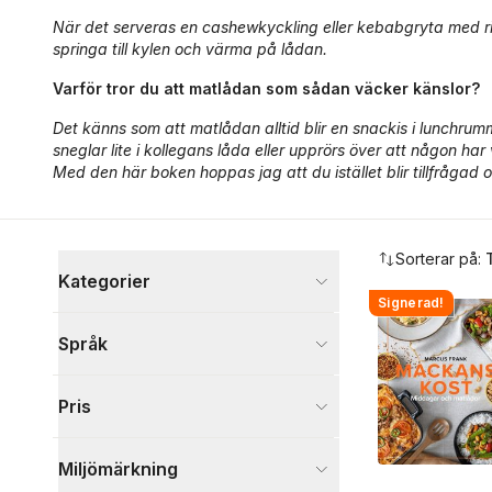
När det serveras en cashewkyckling eller kebabgryta med ris 
springa till kylen och värma på lådan.
Varför tror du att matlådan som sådan väcker känslor?
Det känns som att matlådan alltid blir en snackis i lunchru
sneglar lite i kollegans låda eller upprörs över att någon har
Med den här boken hoppas jag att du istället blir tillfrågad 
Hoppa över filtreringsmeny
Sorterar på:
Kategorier
Signerad!
Böcker
Språk
Mat och dryck
3
Visa fler
Pris
Visa fler
Miljömärkning