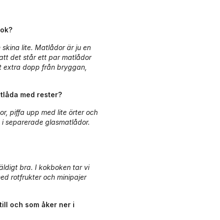
bok?
skina lite. Matlådor är ju en
t det står ett par matlådor
tt extra dopp från bryggan,
atlåda med rester?
r, piffa upp med lite örter och
a i separerade glasmatlådor.
äldigt bra. I kokboken tar vi
d rotfrukter och minipajer
ill och som åker ner i