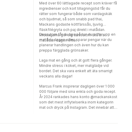
Med över 60 lättlagade recept som kräver få
ingredienser och kort tillagningstid får du
rätter som fungerar både som vardagskäk
och bjudmat, så som snabb pad thai,
Mackans godaste köttfärssås, ljuvlig
fläskfilégryta och paj direkt i matådan.
Dessutom får du tips på hur du piffar upp en
Middagarna gör sig dessutom lika bra i
matlåda dagen efter, sparar pengar när du
matlådan dagen efter.
planerar handlingen och även hur du kan
preppa färgglada grönsaker.
Laga mat en gång och ät gott flera gånger.
Mindre stress i köket, mer matglädje vid
bordet. Det ska vara enkelt att äta smarrigt
veckans alla dagar!
Marcus Frank inspirerar dagligen över 1 000
000 följare med sina enkla och goda recept.
År 2024 rankades hans konto @mackanskost
som det mest inflytelserika inom kategorin
mat och dryck på Instagram. Det innebär att
han är den av alla matinfluencers som når ut
och engagerar flest personer i Sverige. År
2025 vann han Adlibrispriset för årets
livsstilsbok.