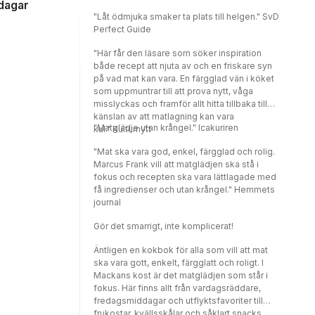
 dagar
"Låt ödmjuka smaker ta plats till helgen." SvD
Perfect Guide
"Här får den läsare som söker inspiration
både recept att njuta av och en friskare syn
på vad mat kan vara. En färgglad vän i köket
som uppmuntrar till att prova nytt, våga
misslyckas och framför allt hitta tillbaka till
känslan av att matlagning kan vara
"Matglädje utan krångel." Icakuriren
kul." Kulturnytt
"Mat ska vara god, enkel, färgglad och rolig.
Marcus Frank vill att matglädjen ska stå i
fokus och recepten ska vara lättlagade med
få ingredienser och utan krångel." Hemmets
journal
Gör det smarrigt, inte komplicerat!
Äntligen en kokbok för alla som vill att mat
ska vara gott, enkelt, färgglatt och roligt. I
Mackans kost är det matglädjen som står i
fokus. Här finns allt från vardagsräddare,
fredagsmiddagar och utflyktsfavoriter till
frukostar, kvällsskålar och såklart snacks.