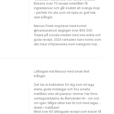
Bokens över 70 recept innehåller få
ingredienser och går snabbt att svänga ihop
- perfekt för alla som vill njuta av gott käk
utan krångel.
Marcus Frank inspirerar med kontot
@mackanskost dagligen över 800 000
följare på sociala medier med sina enkla och
goda recept. 2024 rankades hans konto som
det mest inflytelserika inom kategorin mat
och dryck på Instagram. Det innebär att han är
den av alla matinfluencers som når ut och
engagerar flest personer i Sverige.
Lättlagad mat.Massor med smak.Noll
krångel.
Det här är kokboken för dig som vill laga
enkla, goda middagar och fixa smarta
matlådor utan att planera i timmar. Här finns
vardagsräddarna du återvänder till – om och
om igen. Några rätter kan till och med lagas
direkt i matlådan!
Med över 60 lättlagade recept som kräver få