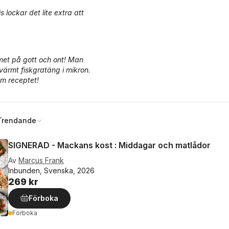
lockar det lite extra att
mmet på gott och ont! Man
 värmt fiskgratäng i mikron.
om receptet!
Trendande
SIGNERAD - Mackans kost : Middagar och matlådor
Av
Marcus Frank
Inbunden, Svenska, 2026
269 kr
Förboka
Förboka