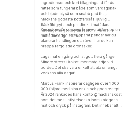
ingredienser och kort tillagningstid får du
rätter som fungerar både som vardagskäk
och bjudmat, så som snabb pad thai,
Mackans godaste köttfärssås, ljuvlig
fläskfilégryta och paj direkt i matådan.
Dessutom får du tips på hur du piffar upp en
Middagarna gör sig dessutom lika bra i
matlåda dagen efter, sparar pengar när du
matlådan dagen efter.
planerar handlingen och även hur du kan
preppa färgglada grönsaker.
Laga mat en gång och ät gott flera gånger.
Mindre stress i köket, mer matglädje vid
bordet. Det ska vara enkelt att äta smarrigt
veckans alla dagar!
Marcus Frank inspirerar dagligen över 1 000
000 följare med sina enkla och goda recept.
År 2024 rankades hans konto @mackanskost
som det mest inflytelserika inom kategorin
mat och dryck på Instagram. Det innebär att
han är den av alla matinfluencers som når ut
och engagerar flest personer i Sverige. År
2025 vann han Adlibrispriset för årets
livsstilsbok.