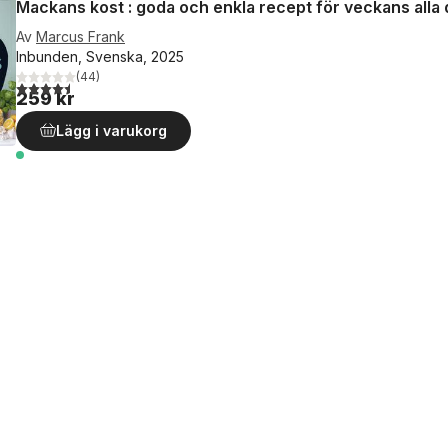
Mackans kost : goda och enkla recept för veckans alla
Av
Marcus Frank
Inbunden, Svenska, 2025
(
44
)
4,5
utav 5 stjärnor. Totalt antal röster:
259 kr
Lägg i varukorg