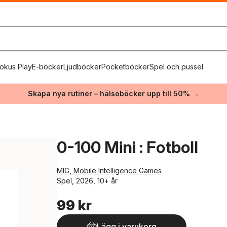
okus Play
E-böcker
Ljudböcker
Pocketböcker
Spel och pussel
Skapa nya rutiner – hälsoböcker upp till 50% →
0-100 Mini : Fotboll
MIG, Mobile Intelligence Games
Spel, 2026, 10+ år
99 kr
Lägg i varukorg