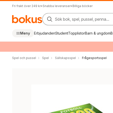
Fri frakt över 249 kr
•
Snabba leveranser
•
Billiga böcker
Sök bok, spel, pussel, penna...
Meny
Erbjudanden
Student
Topplistor
Barn & ungdom
B
Spel och pussel
Spel
Sällskapsspel
Frågesportsspel