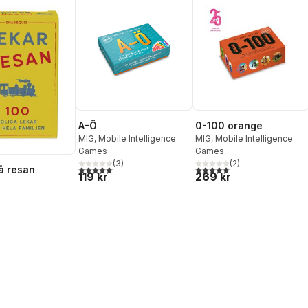
A-Ö
0-100 orange
MIG, Mobile Intelligence
MIG, Mobile Intelligence
Games
Games
(
3
)
(
2
)
5,0
utav 5 stjärnor. Totalt antal röster:
5,0
utav 5 stjärnor. Totalt ant
å resan
119 kr
269 kr