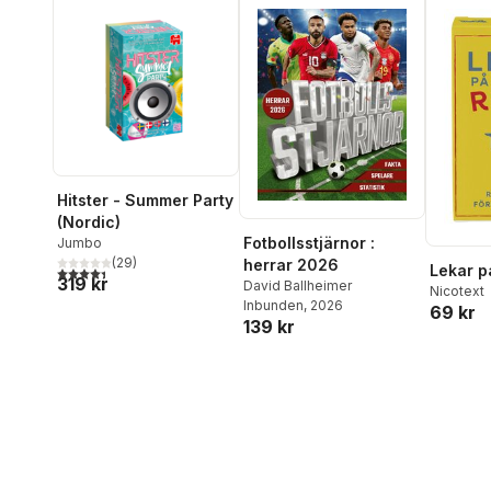
Hitster - Summer Party
(Nordic)
Fotbollsstjärnor :
Jumbo
(
29
)
herrar 2026
Lekar p
4,4
utav 5 stjärnor. Totalt antal röster:
319 kr
David Ballheimer
Nicotext
Inbunden
, 2026
69 kr
139 kr