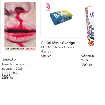
0-100 Mini : Sverige
MIG, Mobile Intelligence
Games
99 kr
Världens flag
al röster:
Ultravåld
Tactic
169 kr
Tone Schunnesson
Inbunden
, 2026
(
57
)
3,9
utav 5 stjärnor. Totalt antal röster:
259 kr