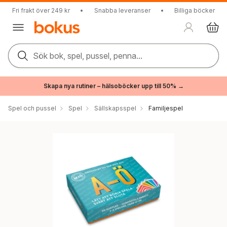
Fri frakt över 249 kr
•
Snabba leveranser
•
Billiga böcker
Sök bok, spel, pussel, penna...
Skapa nya rutiner – hälsoböcker upp till 50% →
Spel och pussel
Spel
Sällskapsspel
Familjespel