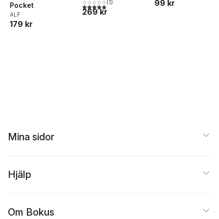
99 kr
(
1
)
Pocket
5,0
utav 5 stjärnor. Totalt antal röster:
269 kr
ALF
179 kr
Mina sidor
Hjälp
Om Bokus