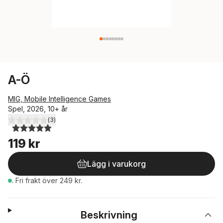
A-Ö
MIG, Mobile Intelligence Games
Spel, 2026, 10+ år
(
3
)
5,0
utav 5 stjärnor. Totalt antal röster:
119 kr
Lägg i varukorg
.
Fri frakt över 249 kr.
Beskrivning