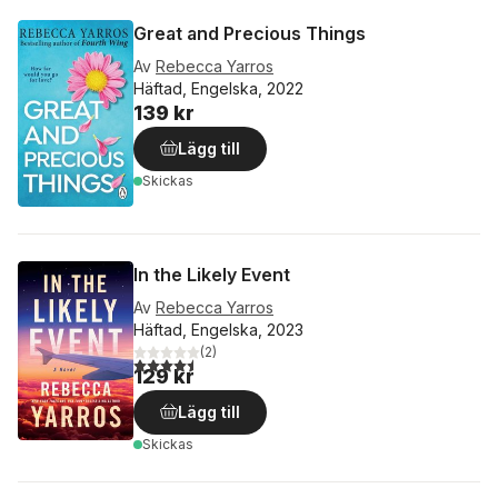
Great and Precious Things
Av
Rebecca Yarros
Häftad, Engelska, 2022
139 kr
Lägg till
Skickas
In the Likely Event
Av
Rebecca Yarros
Häftad, Engelska, 2023
(
2
)
4,5
utav 5 stjärnor. Totalt antal röster:
129 kr
Lägg till
Skickas