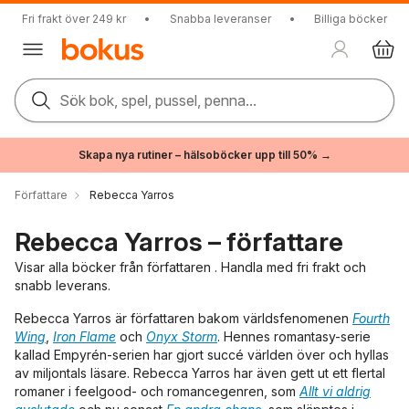
Fri frakt över 249 kr
•
Snabba leveranser
•
Billiga böcker
Sök bok, spel, pussel, penna...
Skapa nya rutiner – hälsoböcker upp till 50% →
Författare
Rebecca Yarros
Rebecca Yarros – författare
Visar alla böcker från författaren . Handla med fri frakt och
snabb leverans.
Rebecca Yarros är författaren bakom världsfenomenen
Fourth
Wing
,
Iron Flame
och
Onyx Storm
. Hennes romantasy-serie
kallad Empyrén-serien har gjort succé världen över och hyllas
av miljontals läsare. Rebecca Yarros har även gett ut ett flertal
romaner i feelgood- och romancegenren, som
Allt vi aldrig