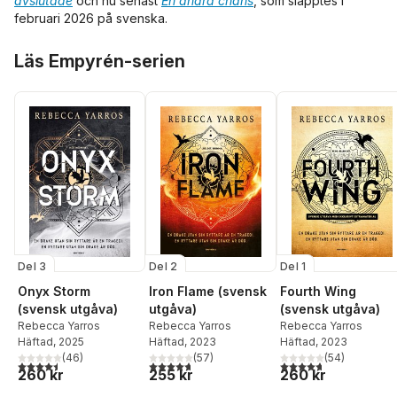
avslutade
och nu senast
En andra chans
, som släpptes i
februari 2026 på svenska.
Hoppa över listan
Läs Empyrén-serien
Del 3
Del 2
Del 1
Onyx Storm
Iron Flame (svensk
Fourth Wing
(svensk utgåva)
utgåva)
(svensk utgåva)
Rebecca Yarros
Rebecca Yarros
Rebecca Yarros
Häftad
, 2025
Häftad
, 2023
Häftad
, 2023
(
46
)
(
57
)
(
54
)
4,5
utav 5 stjärnor. Totalt antal röster:
4,7
utav 5 stjärnor. Totalt antal röster:
4,7
utav 5 stjärnor. Tota
260 kr
255 kr
260 kr