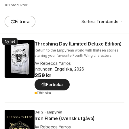
161
produkter
Filtrera
Sortera:
Trendande
Nyhet
Threshing Day (Limited Deluxe Edition)
Return to the Empyrean world with thirteen stories
starring your favourite Fourth Wing characters.
Av
Rebecca Yarros
Inbunden, Engelska, 2026
259 kr
Förboka
Förboka
Del 2 - Empyrén
Iron Flame (svensk utgåva)
Av
Rebecca Yarros