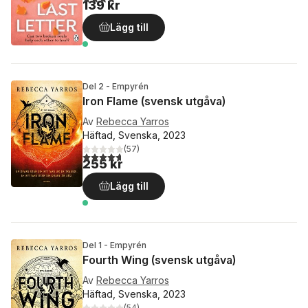
139 kr
Lägg till
Del 2 - Empyrén
Iron Flame (svensk utgåva)
Av
Rebecca Yarros
Häftad, Svenska, 2023
(
57
)
4,7
utav 5 stjärnor. Totalt antal röster:
255 kr
Lägg till
Del 1 - Empyrén
Fourth Wing (svensk utgåva)
Av
Rebecca Yarros
Häftad, Svenska, 2023
(
54
)