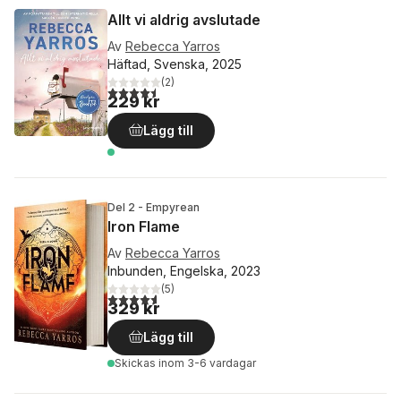
Allt vi aldrig avslutade
Av
Rebecca Yarros
Häftad, Svenska, 2025
(
2
)
4,5
utav 5 stjärnor. Totalt antal röster:
229 kr
Lägg till
Del 2 - Empyrean
Iron Flame
Av
Rebecca Yarros
Inbunden, Engelska, 2023
(
5
)
4,6
utav 5 stjärnor. Totalt antal röster:
329 kr
Lägg till
Skickas
inom 3-6 vardagar