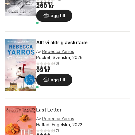
4,5
utav 5 stjärnor. Totalt antal röster:
260 kr
Lägg till
Allt vi aldrig avslutade
Av
Rebecca Yarros
Pocket, Svenska, 2026
(
6
)
4,0
utav 5 stjärnor. Totalt antal röster:
99 kr
Lägg till
Last Letter
Av
Rebecca Yarros
Häftad, Engelska, 2022
(
7
)
4,1
utav 5 stjärnor. Totalt antal röster: