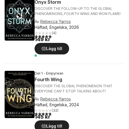
Onyx Storm
DISCOVER THE FOLLOW-UP TO THE GLOBAL
PHENOMENONS, FOURTH WING AND IRON FLAME!
Av
Rebecca Yarros
Häftad, Engelska, 2026
(
4
)
5,0
utav 5 stjärnor. Totalt antal röster:
149 kr
Lägg till
Del 1 - Empyrean
Fourth Wing
DISCOVER THE GLOBAL PHENOMENON THAT
EVERYONE CAN'T STOP TALKING ABOUT!
Av
Rebecca Yarros
Häftad, Engelska, 2024
(
32
)
4,8
utav 5 stjärnor. Totalt antal röster:
145 kr
Lägg till