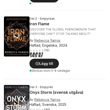
Del 2 - Empyrean
Iron Flame
DISCOVER THE GLOBAL PHENOMENON THAT
EVERYONE CAN'T STOP TALKING ABOUT!
Av
Rebecca Yarros
Häftad, Engelska, 2024
(
16
)
4,6
utav 5 stjärnor. Totalt antal röster:
145 kr
Lägg till
Skickas
inom 5-8 vardagar
Del 3 - Empyrén
Onyx Storm (svensk utgåva)
Av
Rebecca Yarros
Häftad, Svenska, 2025
(
46
)