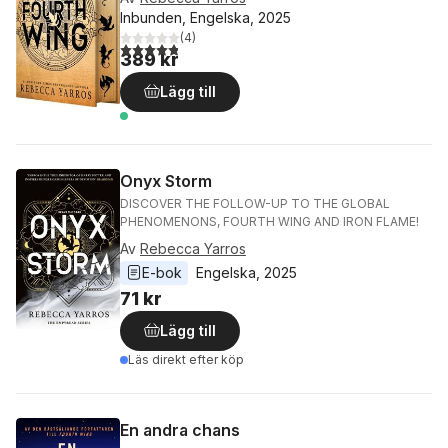
Inbunden, Engelska, 2025
(
4
)
4,8
utav 5 stjärnor. Totalt antal röster:
389 kr
Lägg till
Onyx Storm
DISCOVER THE FOLLOW-UP TO THE GLOBAL
PHENOMENONS, FOURTH WING AND IRON FLAME!
Av
Rebecca Yarros
E-bok
Engelska
, 
2025
71 kr
Lägg till
Läs direkt efter köp
En andra chans