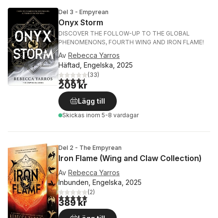
Del 3 - Empyrean
Onyx Storm
DISCOVER THE FOLLOW-UP TO THE GLOBAL
PHENOMENONS, FOURTH WING AND IRON FLAME!
Av
Rebecca Yarros
Häftad, Engelska, 2025
(
33
)
4,5
utav 5 stjärnor. Totalt antal röster:
209 kr
Lägg till
Skickas
inom 5-8 vardagar
Del 2 - The Empyrean
Iron Flame (Wing and Claw Collection)
Av
Rebecca Yarros
Inbunden, Engelska, 2025
(
2
)
5,0
utav 5 stjärnor. Totalt antal röster:
389 kr