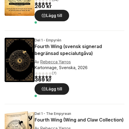
4,7
utav 5 stjärnor. Totalt antal röster:
260 kr
Lägg till
Del 1 - Empyrén
Fourth Wing (svensk signerad
begränsad specialutgåva)
Av
Rebecca Yarros
Kartonnage, Svenska, 2026
(
7
)
5,0
utav 5 stjärnor. Totalt antal röster:
369 kr
Lägg till
Del 1 - The Empyrean
Fourth Wing (Wing and Claw Collection)
Av
Rebecca Yarros