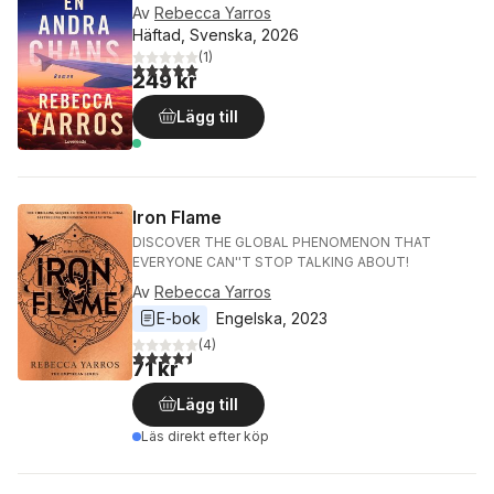
Av
Rebecca Yarros
Häftad, Svenska, 2026
(
1
)
5,0
utav 5 stjärnor. Totalt antal röster:
249 kr
Lägg till
Iron Flame
DISCOVER THE GLOBAL PHENOMENON THAT
EVERYONE CAN''T STOP TALKING ABOUT!
Av
Rebecca Yarros
E-bok
Engelska
, 
2023
(
4
)
4,5
utav 5 stjärnor. Totalt antal röster:
71 kr
Lägg till
Läs direkt efter köp