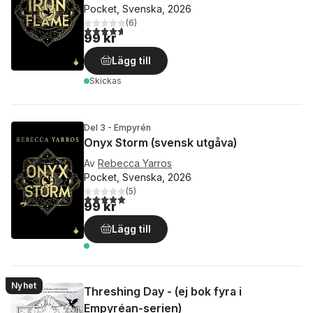
Pocket, Svenska, 2026
(
6
)
4,7
utav 5 stjärnor. Totalt antal röster:
99 kr
Lägg till
Skickas
Del 3 - Empyrén
Onyx Storm (svensk utgåva)
Av
Rebecca Yarros
Pocket, Svenska, 2026
(
5
)
5,0
utav 5 stjärnor. Totalt antal röster:
99 kr
Lägg till
Nyhet
Threshing Day - (ej bok fyra i
Empyréan-serien)