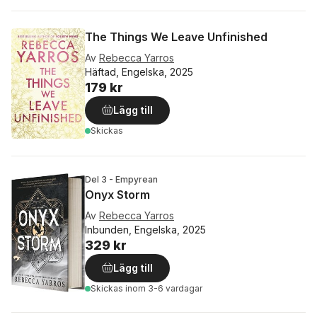
The Things We Leave Unfinished
Av
Rebecca Yarros
Häftad, Engelska, 2025
179 kr
Lägg till
Skickas
Del 3 - Empyrean
Onyx Storm
Av
Rebecca Yarros
Inbunden, Engelska, 2025
329 kr
Lägg till
Skickas
inom 3-6 vardagar