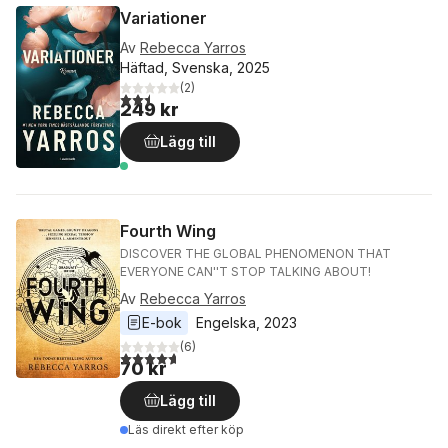
Variationer
Av
Rebecca Yarros
Häftad, Svenska, 2025
(
2
)
2,5
utav 5 stjärnor. Totalt antal röster:
249 kr
Lägg till
Fourth Wing
DISCOVER THE GLOBAL PHENOMENON THAT
EVERYONE CAN''T STOP TALKING ABOUT!
Av
Rebecca Yarros
E-bok
Engelska
, 
2023
(
6
)
4,7
utav 5 stjärnor. Totalt antal röster:
70 kr
Lägg till
Läs direkt efter köp