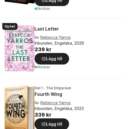
Lägg till
Skickas
Nyhet
Last Letter
Av
Rebecca Yarros
Inbunden, Engelska, 2026
239 kr
Lägg till
Skickas
Del 1 - The Empyrean
Fourth Wing
Av
Rebecca Yarros
Inbunden, Engelska, 2023
339 kr
Lägg till