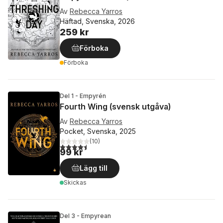
Av
Rebecca Yarros
Häftad, Svenska, 2026
259 kr
Förboka
Förboka
Del 1 - Empyrén
Fourth Wing (svensk utgåva)
Av
Rebecca Yarros
Pocket, Svenska, 2025
(
10
)
4,5
utav 5 stjärnor. Totalt antal röster:
99 kr
Lägg till
Skickas
Del 3 - Empyrean